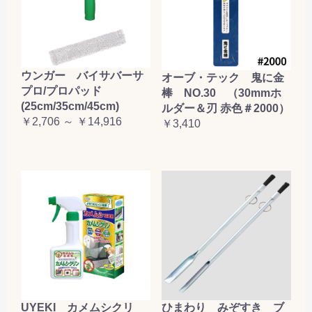
ウンガー バイサバーサ
オーブ・テック 鬼に金
プロ/プロパッド
棒 NO.30 （30mmホ
(25cm/35cm/45cm)
ルダー＆刃 赤色＃2000）
￥2,706 ～ ￥14,916
￥3,410
UYEKI カメムシクリ
ひまわり みぞすき ブ