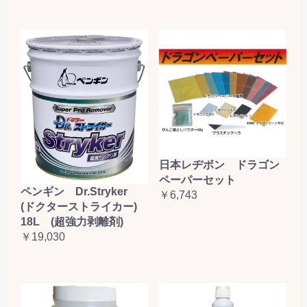
日本レヂボン ドラゴン
ペーパーセット
ペンギン Dr.Stryker
￥6,743
(ドクターストライカー)
18L (超強力剥離剤)
￥19,030