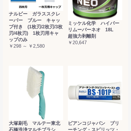
ナルビー ガラススクレ
ーパー ブルー キャッ
ミッケル化学 ハイパー
プ付き (1枚刃/2枚刃/3枚
リムーバーネオ 18L
刃/4枚刃) 1枚刃用キャ
超強力剥離剤
ップのみ
￥20,647
￥298 ～ ￥2,580
大塚刷毛 マルテー東北
ビアンコジャパン ブリ
石橋洗浄マルチブラシ
ーチング・スピリッツ・