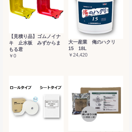
【見積り品】ゴムノイナ
大一産業 俺のハクリ
キ 止水板 みずからま
15 18L
もる君
￥24,420
￥0