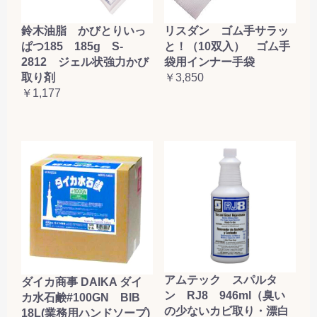
鈴木油脂 かびとりいっ
リスダン ゴム手サラッ
ぱつ185 185g S-
と！（10双入） ゴム手
2812 ジェル状強力かび
袋用インナー手袋
取り剤
￥3,850
￥1,177
アムテック スパルタ
ダイカ商事 DAIKA ダイ
ン RJ8 946ml（臭い
カ水石鹸#100GN BIB
の少ないカビ取り・漂白
18L(業務用ハンドソープ)