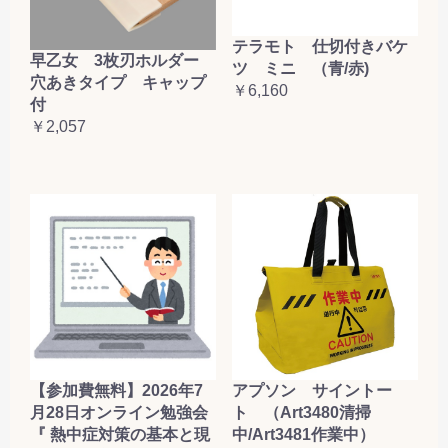
テラモト 仕切付きバケ
早乙女 3枚刃ホルダー
ツ ミニ （青/赤)
穴あきタイプ キャップ
￥6,160
付
￥2,057
【参加費無料】2026年7
アプソン サイントー
月28日オンライン勉強会
ト （Art3480清掃
『 熱中症対策の基本と現
中/Art3481作業中）