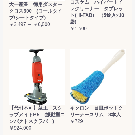
コスケム ハイパートイ
大一産業 徳用ダスター
レクリーナー タブレッ
クロス600 (ロールタイ
ト(Hi-TAB) （5錠入×10
プ/シートタイプ)
袋)
￥2,497 ～ ￥8,800
￥5,500
【代引不可】蔵王 スク
キクロン 目皿ポットク
ラブメイトB5 (振動型コ
リーナースリム 3本入
ンパクトスクラバー)
￥729
￥924,000