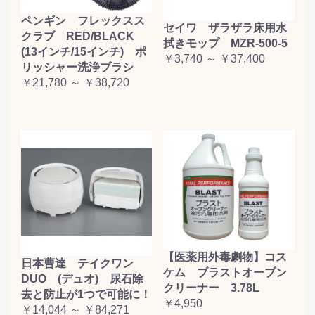
ペンギン フレックスス
セイワ ザラザラ床用水
クラブ RED/BLACK
拭きモップ MZR-500-5
(13インチ/15インチ) ポ
￥3,740 ～ ￥37,400
リッシャー洗浄ブラシ
￥21,780 ～ ￥38,720
【医薬用外毒劇物】コス
日本曹達 テイクワン
ケム ブラストオーブン
DUO (デュオ) 尿石除
クリーナー 3.78L
去と防止が1つで可能に！
￥4,950
￥14,044 ～ ￥84,271