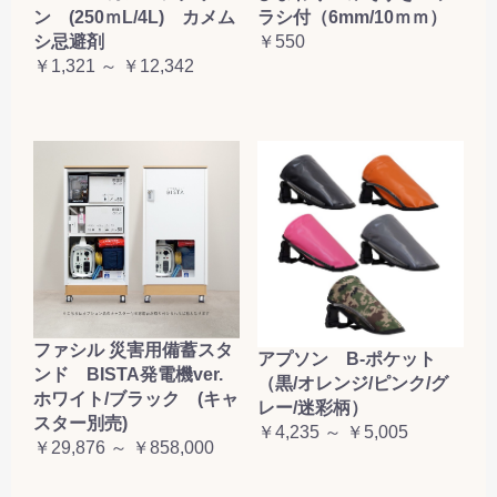
ン (250ｍL/4L) カメム
ラシ付（6mm/10ｍｍ）
シ忌避剤
￥550
￥1,321 ～ ￥12,342
ファシル 災害用備蓄スタ
アプソン B-ポケット
ンド BISTA発電機ver.
（黒/オレンジ/ピンク/グ
ホワイト/ブラック (キャ
レー/迷彩柄）
スター別売)
￥4,235 ～ ￥5,005
￥29,876 ～ ￥858,000