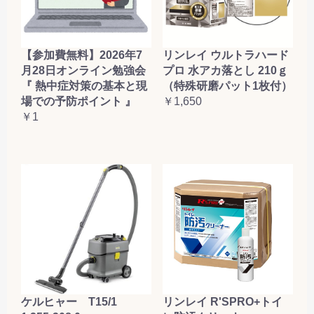
【参加費無料】2026年7
リンレイ ウルトラハード
月28日オンライン勉強会
プロ 水アカ落とし 210ｇ
『 熱中症対策の基本と現
（特殊研磨パット1枚付）
場での予防ポイント 』
￥1,650
￥1
ケルヒャー T15/1
リンレイ R'SPRO+トイ