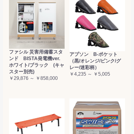
ファシル 災害用備蓄スタ
アプソン B-ポケット
ンド BISTA発電機ver.
（黒/オレンジ/ピンク/グ
ホワイト/ブラック (キャ
レー/迷彩柄）
スター別売)
￥4,235 ～ ￥5,005
￥29,876 ～ ￥858,000