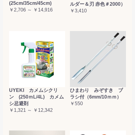
(25cm/35cm/45cm)
ルダー＆刃 赤色＃2000）
￥2,706 ～ ￥14,916
￥3,410
UYEKI カメムシクリ
ひまわり みぞすき ブ
ン (250ｍL/4L) カメム
ラシ付（6mm/10ｍｍ）
シ忌避剤
￥550
￥1,321 ～ ￥12,342