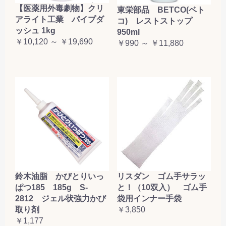
【医薬用外毒劇物】クリ
東栄部品 BETCO(ベト
アライト工業 パイプダ
コ) レストストップ
ッシュ 1kg
950ml
￥10,120 ～ ￥19,690
￥990 ～ ￥11,880
鈴木油脂 かびとりいっ
リスダン ゴム手サラッ
ぱつ185 185g S-
と！（10双入） ゴム手
2812 ジェル状強力かび
袋用インナー手袋
取り剤
￥3,850
￥1,177