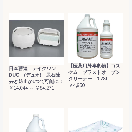
【医薬用外毒劇物】コス
日本曹達 テイクワン
ケム ブラストオーブン
DUO (デュオ) 尿石除
クリーナー 3.78L
去と防止が1つで可能に！
￥4,950
￥14,044 ～ ￥84,271