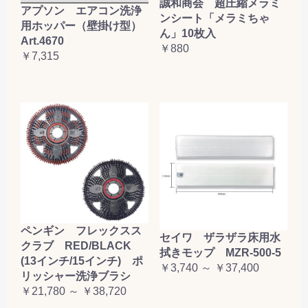
誠和商会 超圧縮メラミ
アプソン エアコン洗浄
ンシート「メラミちゃ
用ホッパー（壁掛け型）
ん」10枚入
Art.4670
￥880
￥7,315
ペンギン フレックスス
セイワ ザラザラ床用水
クラブ RED/BLACK
拭きモップ MZR-500-5
(13インチ/15インチ) ポ
￥3,740 ～ ￥37,400
リッシャー洗浄ブラシ
￥21,780 ～ ￥38,720