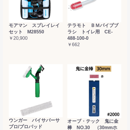
お買い物を続ける
カートへ進む
テラモト ＢＭパイプブ
モアマン スプレイレイ
ラシ トイレ用 CE-
セット M28550
488-100-0
￥20,900
￥662
ウンガー バイサバーサ
オーブ・テック 鬼に金
プロ/プロパッド
棒 NO.30 （30mmホ