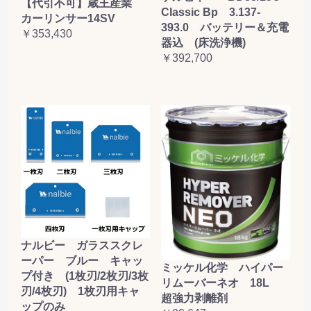
【代引不可】蔵王産業
Classic Bp 3.137-
カーリンサー14SV
393.0 バッテリー＆充電
￥353,430
器込 (床洗浄機)
￥392,700
ナルビー ガラススクレ
ーパー ブルー キャッ
ミッケル化学 ハイパー
プ付き (1枚刃/2枚刃/3枚
リムーバーネオ 18L
刃/4枚刃) 1枚刃用キャ
超強力剥離剤
ップのみ