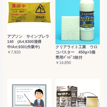
アプソン サインブレラ
140 (Art.9300清掃
クリアライト工業 ウロ
中/Art.9301作業中)
コバスター 450g×3個
￥7,920
専用ﾊﾟｯﾄﾞ3枚付
￥14,850