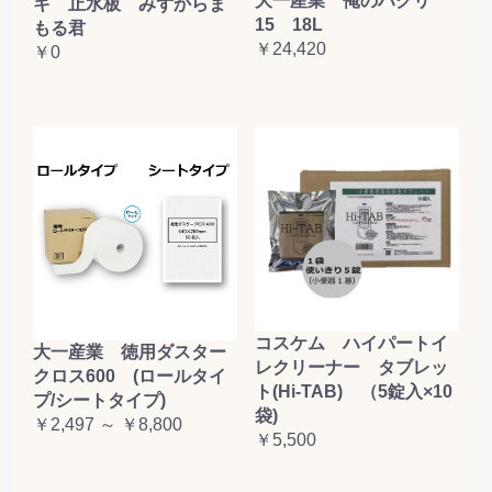
大一産業 俺のハクリ
キ 止水板 みずからま
15 18L
もる君
￥24,420
￥0
コスケム ハイパートイ
大一産業 徳用ダスター
レクリーナー タブレッ
クロス600 (ロールタイ
ト(Hi-TAB) （5錠入×10
プ/シートタイプ)
袋)
￥2,497 ～ ￥8,800
￥5,500