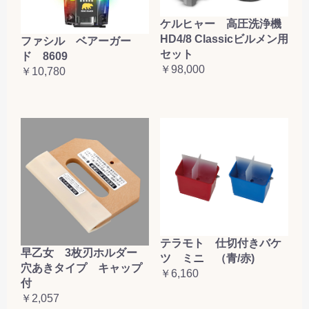
ケルヒャー 高圧洗浄機
HD4/8 Classicビルメン用
ファシル ベアーガー
セット
ド 8609
￥98,000
￥10,780
テラモト 仕切付きバケ
早乙女 3枚刃ホルダー
ツ ミニ （青/赤)
穴あきタイプ キャップ
￥6,160
付
￥2,057