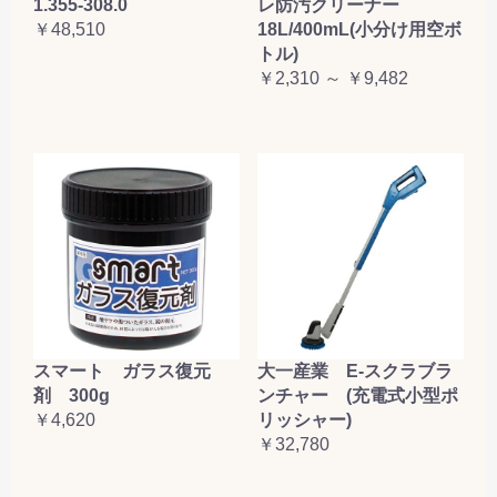
1.355-308.0
レ防汚クリーナー
￥48,510
18L/400mL(小分け用空ボ
トル)
￥2,310 ～ ￥9,482
大一産業 E-スクラブラ
スマート ガラス復元
ンチャー (充電式小型ポ
剤 300g
リッシャー)
￥4,620
￥32,780