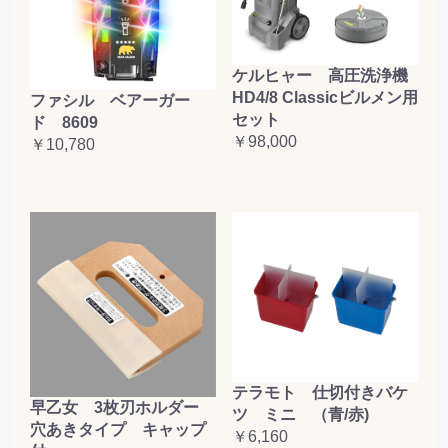
ケルヒャー 高圧洗浄機
HD4/8 Classicビルメン用
ファシル ベアーガー
セット
ド 8609
￥98,000
￥10,780
テラモト 仕切付きバケ
早乙女 3枚刃ホルダー
ツ ミニ （青/赤)
穴あきタイプ キャップ
￥6,160