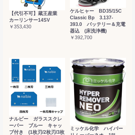
ケルヒャー BD35/15C
【代引不可】蔵王産業
Classic Bp 3.137-
カーリンサー14SV
393.0 バッテリー＆充電
￥353,430
器込 (床洗浄機)
￥392,700
ナルビー ガラススクレ
ーパー ブルー キャッ
ミッケル化学 ハイパー
プ付き (1枚刃/2枚刃/3枚