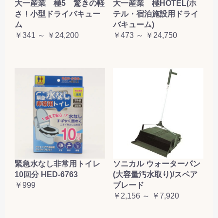
大一産業 極5 驚きの軽
大一産業 極HOTEL(ホ
さ！小型ドライバキュー
テル・宿泊施設用ドライ
ム
バキューム)
￥341 ～ ￥24,200
￥473 ～ ￥24,750
緊急水なし非常用トイレ
ソニカル ウォーターパン
10回分 HED-6763
(大容量汚水取り)/スペア
￥999
ブレード
￥2,156 ～ ￥7,920