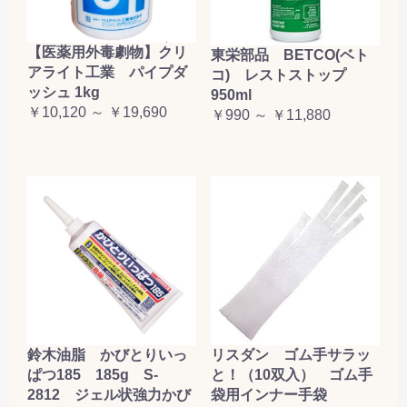
【医薬用外毒劇物】クリ
東栄部品 BETCO(ベト
アライト工業 パイプダ
コ) レストストップ
ッシュ 1kg
950ml
￥10,120 ～ ￥19,690
￥990 ～ ￥11,880
鈴木油脂 かびとりいっ
リスダン ゴム手サラッ
ぱつ185 185g S-
と！（10双入） ゴム手
2812 ジェル状強力かび
袋用インナー手袋