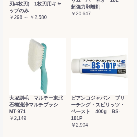
リムーバーネオ 18L
刃/4枚刃) 1枚刃用キャ
超強力剥離剤
ップのみ
￥20,647
￥298 ～ ￥2,580
大塚刷毛 マルテー東北
ビアンコジャパン ブリ
石橋洗浄マルチブラシ
ーチング・スピリッツ・
MT-971
ペースト 400g BS-
￥2,149
101P
￥2,904