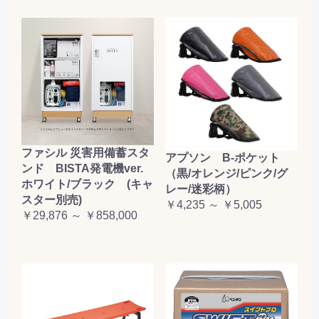
ファシル 災害用備蓄スタ
アプソン B-ポケット
ンド BISTA発電機ver.
（黒/オレンジ/ピンク/グ
ホワイト/ブラック (キャ
レー/迷彩柄）
スター別売)
￥4,235 ～ ￥5,005
￥29,876 ～ ￥858,000