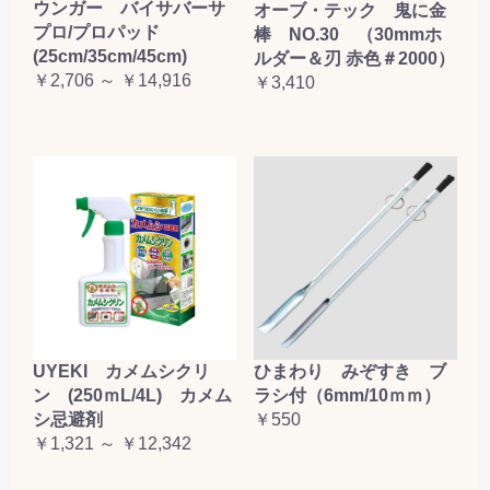
ウンガー バイサバーサ
オーブ・テック 鬼に金
プロ/プロパッド
棒 NO.30 （30mmホ
(25cm/35cm/45cm)
ルダー＆刃 赤色＃2000）
￥2,706 ～ ￥14,916
￥3,410
UYEKI カメムシクリ
ひまわり みぞすき ブ
ン (250ｍL/4L) カメム
ラシ付（6mm/10ｍｍ）
シ忌避剤
￥550
￥1,321 ～ ￥12,342