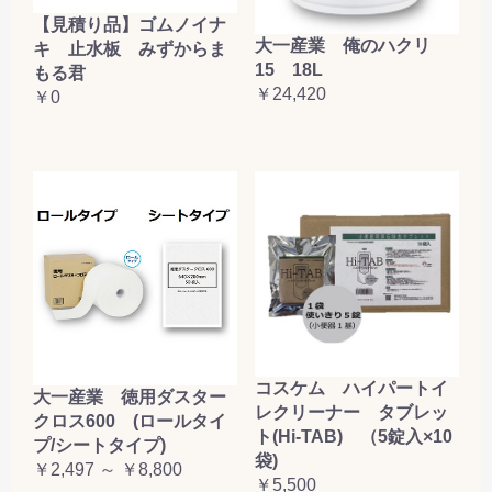
【見積り品】ゴムノイナ
大一産業 俺のハクリ
キ 止水板 みずからま
15 18L
もる君
￥24,420
￥0
コスケム ハイパートイ
大一産業 徳用ダスター
レクリーナー タブレッ
クロス600 (ロールタイ
ト(Hi-TAB) （5錠入×10
プ/シートタイプ)
袋)
￥2,497 ～ ￥8,800
￥5,500