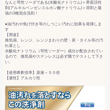
なんと苛性ソーダである(水酸化ナトリウム)＋界面活性
剤(アルキルベンゼンスルホン酸ナトリウム)＋溶剤と最
強の3種混合洗剤！
●油汚れや焦げ付き等のしつこい汚れに効果を発揮しま
す
【用途】
換気扇、レンジ、レンジまわりの壁・床・タイル等の汚
れ落とし
水酸化ナトリウム（苛性ソーダー）成分が配合されてい
るので、換気扇やステンレスは必ず隅でテストして下さ
い。
【使用希釈倍率】原液～５０倍
【液性】アルカリ性