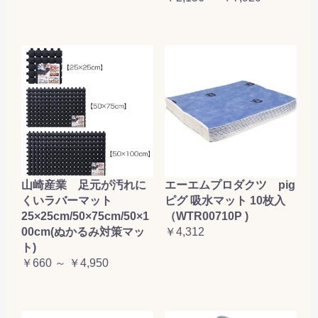
山崎産業 足元が汚れに
エーエムプロダクツ pig
くいラバーマット
ピグ 吸水マット 10枚入
25×25cm/50×75cm/50×1
（WTR00710P )
00cm(ぬかるみ対策マッ
￥4,312
ト)
￥660 ～ ￥4,950