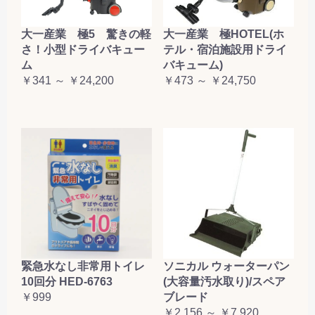
大一産業 極5 驚きの軽
大一産業 極HOTEL(ホ
さ！小型ドライバキュー
テル・宿泊施設用ドライ
ム
バキューム)
￥341 ～ ￥24,200
￥473 ～ ￥24,750
緊急水なし非常用トイレ
ソニカル ウォーターパン
10回分 HED-6763
(大容量汚水取り)/スペア
￥999
ブレード
￥2,156 ～ ￥7,920