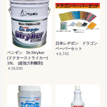
日本レヂボン ドラゴン
ペーパーセット
ペンギン Dr.Stryker
￥6,743
(ドクターストライカー)
18L (超強力剥離剤)
￥19,030