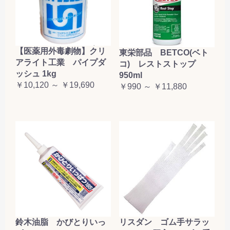
【医薬用外毒劇物】クリ
東栄部品 BETCO(ベト
アライト工業 パイプダ
コ) レストストップ
ッシュ 1kg
950ml
￥10,120 ～ ￥19,690
￥990 ～ ￥11,880
鈴木油脂 かびとりいっ
リスダン ゴム手サラッ