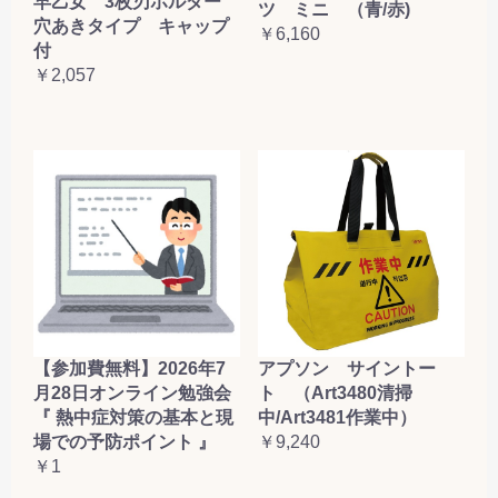
早乙女 3枚刃ホルダー
ツ ミニ （青/赤)
穴あきタイプ キャップ
￥6,160
付
￥2,057
【参加費無料】2026年7
アプソン サイントー
月28日オンライン勉強会
ト （Art3480清掃
『 熱中症対策の基本と現
中/Art3481作業中）
場での予防ポイント 』
￥9,240
￥1