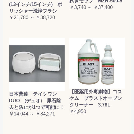
拭きモップ MZR-500-5
(13インチ/15インチ) ポ
￥3,740 ～ ￥37,400
リッシャー洗浄ブラシ
￥21,780 ～ ￥38,720
【医薬用外毒劇物】コス
日本曹達 テイクワン
ケム ブラストオーブン
DUO (デュオ) 尿石除
クリーナー 3.78L
去と防止が1つで可能に！
￥4,950
￥14,044 ～ ￥84,271