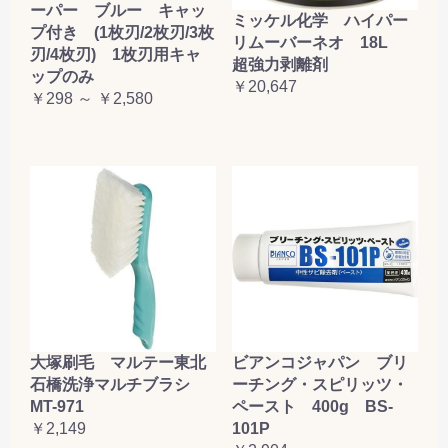
ーパー ブルー キャッ
ミッケル化学 ハイパー
プ付き (1枚刃/2枚刃/3枚
リムーバーネオ 18L
刃/4枚刃) 1枚刃用キャ
超強力剥離剤
ップのみ
￥20,647
￥298 ～ ￥2,580
大塚刷毛 マルテー東北
ビアンコジャパン ブリ
石橋洗浄マルチブラシ
ーチング・スピリッツ・
MT-971
ペースト 400g BS-
￥2,149
101P