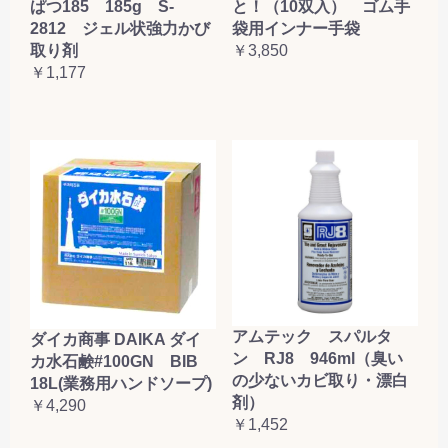
ぱつ185 185g S-
と！（10双入） ゴム手
2812 ジェル状強力かび
袋用インナー手袋
取り剤
￥3,850
￥1,177
アムテック スパルタ
ダイカ商事 DAIKA ダイ
ン RJ8 946ml（臭い
カ水石鹸#100GN BIB
の少ないカビ取り・漂白
18L(業務用ハンドソープ)
剤）
￥4,290
￥1,452