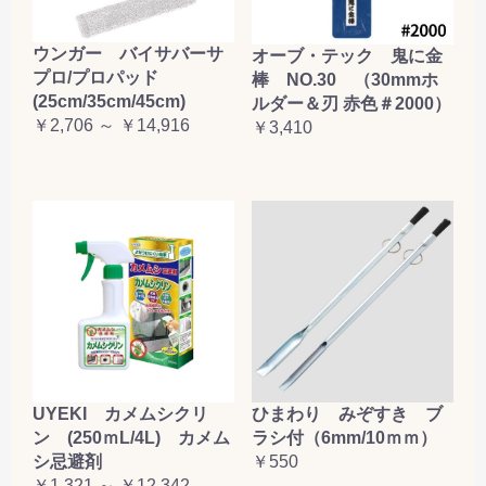
ウンガー バイサバーサ
オーブ・テック 鬼に金
プロ/プロパッド
棒 NO.30 （30mmホ
(25cm/35cm/45cm)
ルダー＆刃 赤色＃2000）
￥2,706 ～ ￥14,916
￥3,410
UYEKI カメムシクリ
ひまわり みぞすき ブ
ン (250ｍL/4L) カメム
ラシ付（6mm/10ｍｍ）
シ忌避剤
￥550
￥1,321 ～ ￥12,342