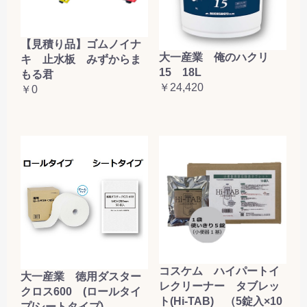
【見積り品】ゴムノイナ
大一産業 俺のハクリ
キ 止水板 みずからま
15 18L
もる君
￥24,420
￥0
コスケム ハイパートイ
大一産業 徳用ダスター
レクリーナー タブレッ
クロス600 (ロールタイ
ト(Hi-TAB) （5錠入×10
プ/シートタイプ)