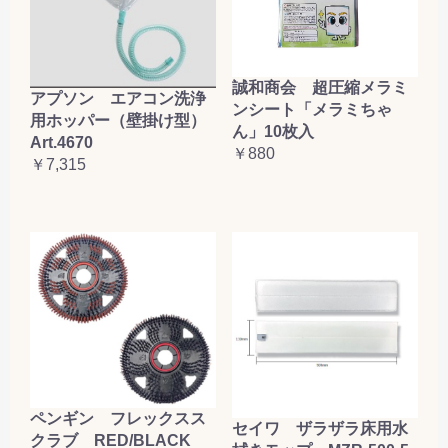
誠和商会 超圧縮メラミ
アプソン エアコン洗浄
ンシート「メラミちゃ
用ホッパー（壁掛け型）
ん」10枚入
Art.4670
￥880
￥7,315
ペンギン フレックスス
セイワ ザラザラ床用水
クラブ RED/BLACK