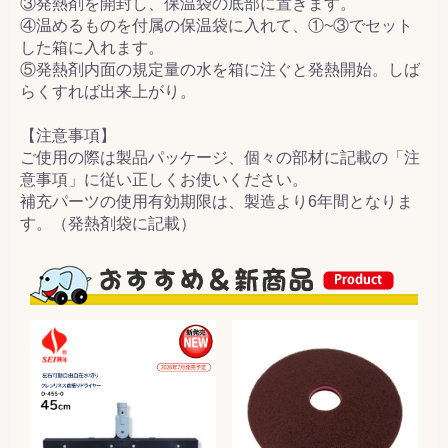
③発熱剤を開封し、保温袋の底部に置きます。
④温めるものを付属の保温袋に入れて、①~③でセット
した箱に入れます。
⑤発熱剤内面の規定量の水を箱に注ぐと発熱開始。しば
らくすれば出来上がり。
【注意事項】
ご使用の際は製品パッケージ、個々の部材に記載の「注
意事項」に従い正しくお使いください。
補充パーツの使用有効期限は、製造より6年間となりま
す。（発熱剤袋に記載）