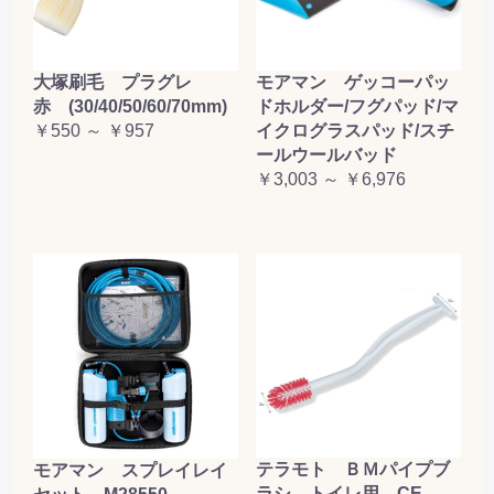
大塚刷毛 プラグレ
モアマン ゲッコーパッ
赤 (30/40/50/60/70mm)
ドホルダー/フグパッド/マ
￥550 ～ ￥957
イクログラスパッド/スチ
ールウールバッド
￥3,003 ～ ￥6,976
テラモト ＢＭパイプブ
モアマン スプレイレイ
ラシ トイレ用 CE-