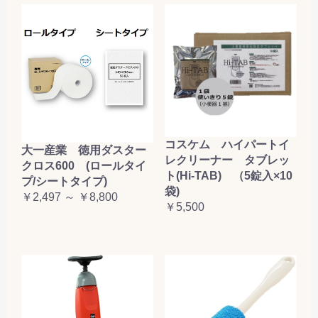
コスケム ハイパートイ
大一産業 徳用ダスター
レクリーナー タブレッ
クロス600 (ロールタイ
ト(Hi-TAB) （5錠入×10
プ/シートタイプ)
袋)
￥2,497 ～ ￥8,800
￥5,500