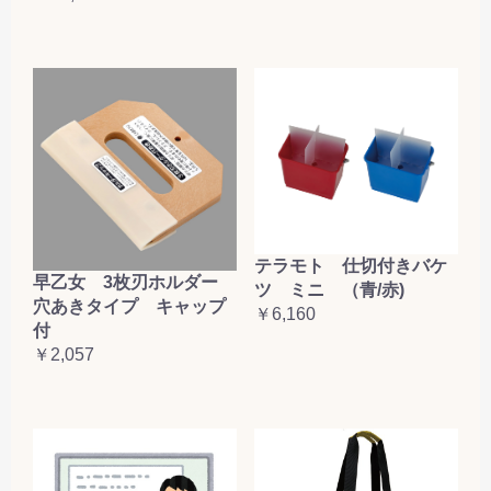
テラモト 仕切付きバケ
早乙女 3枚刃ホルダー
ツ ミニ （青/赤)
穴あきタイプ キャップ
￥6,160
付
￥2,057