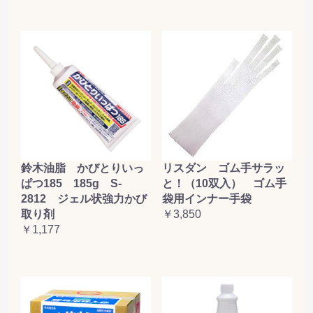
鈴木油脂 かびとりいっ
リスダン ゴム手サラッ
ぱつ185 185g S-
と！（10双入） ゴム手
2812 ジェル状強力かび
袋用インナー手袋
取り剤
￥3,850
￥1,177