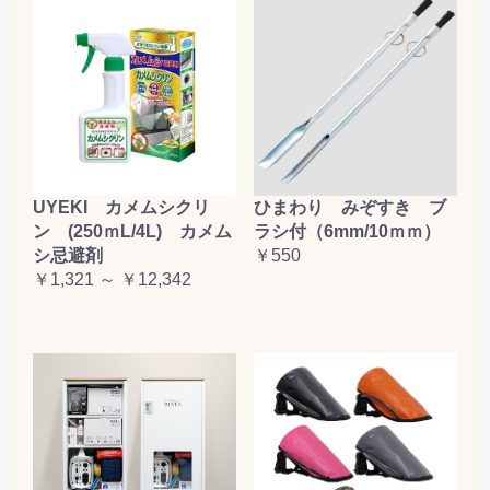
UYEKI カメムシクリ
ひまわり みぞすき ブ
ン (250ｍL/4L) カメム
ラシ付（6mm/10ｍｍ）
シ忌避剤
￥550
￥1,321 ～ ￥12,342