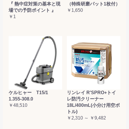
『 熱中症対策の基本と現
（特殊研磨パット1枚付）
場での予防ポイント 』
￥1,650
￥1
ケルヒャー T15/1
リンレイ R'SPRO+トイ
1.355-308.0
レ防汚クリーナー
￥48,510
18L/400mL(小分け用空ボ
トル)
￥2,310 ～ ￥9,482