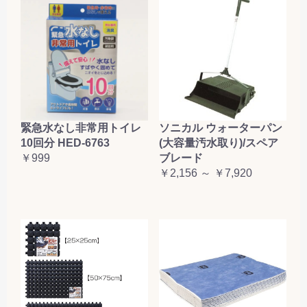
緊急水なし非常用トイレ
ソニカル ウォーターパン
10回分 HED-6763
(大容量汚水取り)/スペア
￥999
ブレード
￥2,156 ～ ￥7,920