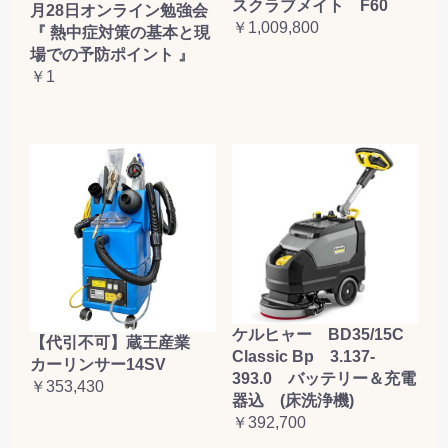
スクラブメイト F60
月28日オンライン勉強会
￥1,009,800
『 熱中症対策の基本と現
場での予防ポイント 』
￥1
ケルヒャー BD35/15C
【代引不可】蔵王産業
Classic Bp 3.137-
カーリンサー14SV
393.0 バッテリー＆充電
￥353,430
器込 (床洗浄機)
￥392,700