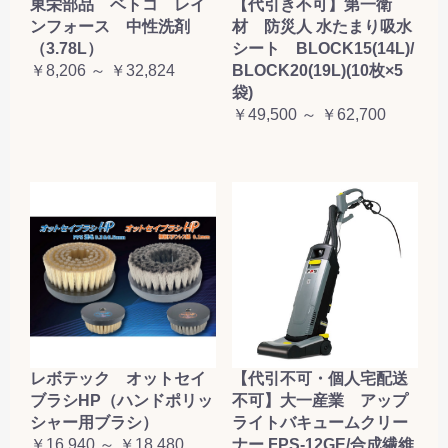
東栄部品 ベトコ レイ
【代引き不可】第一衛
ンフォース 中性洗剤
材 防災人 水たまり吸水
（3.78L）
シート BLOCK15(14L)/
￥8,206 ～ ￥32,824
BLOCK20(19L)(10枚×5
袋)
￥49,500 ～ ￥62,700
レボテック オットセイ
【代引不可・個人宅配送
ブラシHP（ハンドポリッ
不可】大一産業 アップ
シャー用ブラシ）
ライトバキュームクリー
￥16,940 ～ ￥18,480
ナー FPS-12GE/合成繊維