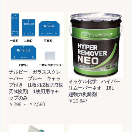
ナルビー ガラススクレ
ーパー ブルー キャッ
ミッケル化学 ハイパー
プ付き (1枚刃/2枚刃/3枚
リムーバーネオ 18L
刃/4枚刃) 1枚刃用キャ
超強力剥離剤
ップのみ
￥20,647
￥298 ～ ￥2,580