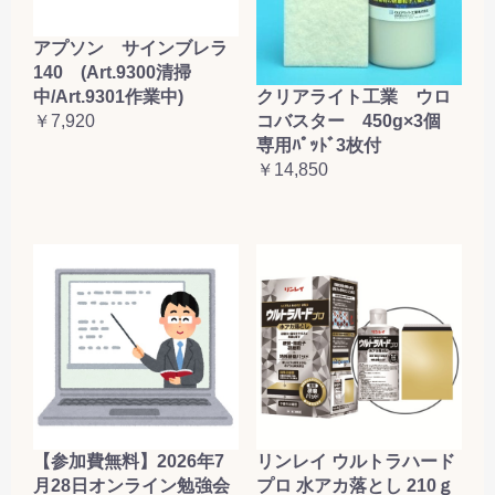
アプソン サインブレラ
140 (Art.9300清掃
クリアライト工業 ウロ
中/Art.9301作業中)
コバスター 450g×3個
￥7,920
専用ﾊﾟｯﾄﾞ3枚付
￥14,850
【参加費無料】2026年7
リンレイ ウルトラハード
月28日オンライン勉強会
プロ 水アカ落とし 210ｇ