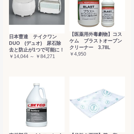
【医薬用外毒劇物】コス
日本曹達 テイクワン
ケム ブラストオーブン
DUO (デュオ) 尿石除
クリーナー 3.78L
去と防止が1つで可能に！
￥4,950
￥14,044 ～ ￥84,271