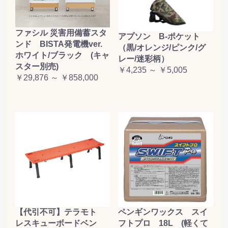
ファシル 災害用備蓄スタ
アプソン B-ポケット
ンド BISTA発電機ver.
（黒/オレンジ/ピンク/グ
ホワイト/ブラック (キャ
レー/迷彩柄）
スター別売)
￥4,235 ～ ￥5,005
￥29,876 ～ ￥858,000
【代引不可】テラモト
ペンギンワックス スイ
レスキューボードベン
フトプロ 18L (軽くて