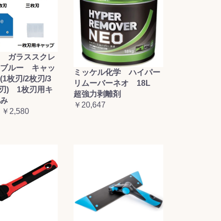
 ガラススクレ
ブルー キャッ
ミッケル化学 ハイパー
1枚刃/2枚刃/3
リムーバーネオ 18L
枚刃) 1枚刃用キ
超強力剥離剤
み
￥20,647
 ￥2,580