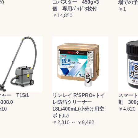
コバスター 450g×3
20
場での予
個 専用ﾊﾟｯﾄﾞ3枚付
￥1
￥14,850
ャー T15/1
リンレイ R'SPRO+トイ
スマート
-308.0
レ防汚クリーナー
剤 300
510
18L/400mL(小分け用空
￥4,620
ボトル)
￥2,310 ～ ￥9,482