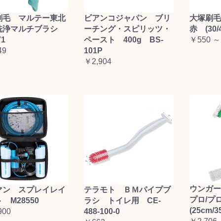
刷毛 マルテー東北
ビアンコジャパン ブリ
大塚刷
洗浄マルチブラシ
ーチング・スピリッツ・
赤 (30/4
71
ペースト 400g BS-
￥550 ～
49
101P
￥2,904
ウンガー
テラモト ＢＭパイプブ
マン スプレイレイ
プロ/
ラシ トイレ用 CE-
 M28550
(25cm/3
488-100-0
900