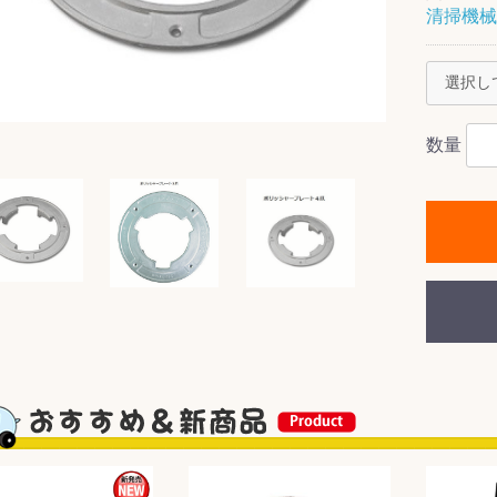
清掃機械
ス(一般製品)
ンテナンス用樹
樹脂製品
クス
製品
ラ フロアケアシ
用・テラゾー・
ックス
ーナー
クリーナー
クリーナー
クス
樹脂製品
製品
ンテナンス用樹
ー製品
商品
品
商品
剤
ート用
ス
数量
式モップ
イヤー
ッチメント
布
式用)
キューム
イトバキューム
スタイプ
ード
ポリッシャー
ス