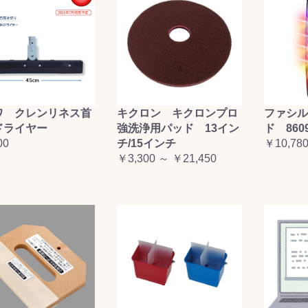
&前処理
ワ クレンリネス首
キクロン キクロンプロ
ファシル
ドライヤー
強洗浄用パッド 13イン
ド 860
00
チ/15インチ
￥10,78
￥3,300 ～ ￥21,450