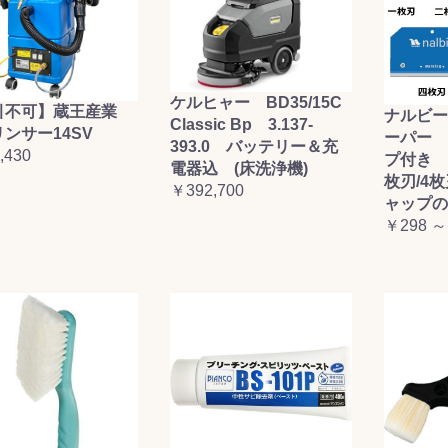
ケルヒャー BD35/15C
引不可】蔵王産業
ナルビー
Classic Bp 3.137-
ンサー14SV
ーパー 
393.0 バッテリー＆充
,430
プ付き (
電器込 (床洗浄機)
枚刃/4
￥392,700
ャップの
￥298 ～