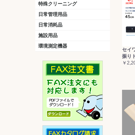
洗剤
道具
バスクリーナー
カビ取り剤
スポンジ
特殊クリーニング
石材
エアコン
外壁
その他
洗浄剤
リンス&中和剤
洗浄ツール
洗浄シート
洗浄
道具
日常管理用品
剤
クリーナー
洗濯用洗剤
油汚れ落とし
サビ取り剤
タバコ専用消臭
日常消耗品
トイレットペーパー
ペーパータオル
便座除菌クリーナー
ポリ袋
施設用品
マット・他
ベンチ
灰皿
傘立
くず入れ
環境測定機器
セイ
残留塩素測定器
空気環境測定器
粉じん計
風速計
温湿度計
振り
￥2,2