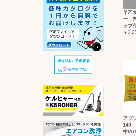
早乙
ー 
ップ
￥2,0
アプ
140 
中/Ar