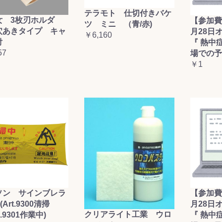
テラモト 仕切付きバケ
女 3枚刃ホルダ
【参加費
ツ ミニ （青/赤)
穴あきタイプ キャ
月28日
￥6,160
付
『 熱中
57
場での予
￥1
ソン サインブレラ
【参加費
(Art.9300清掃
月28日
クリアライト工業 ウロ
t.9301作業中)
『 熱中