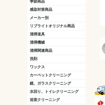
季節商品
感染対策商品
おう吐物
除菌洗剤
うがい薬
マスク
手洗い石鹸
手指消毒
手袋
メーカー別
クオリティ
ニイタカ
シーバイエス
リンレイ
ペンギンワックス
横浜油脂工業
ミッケル化学（旧：スイショウ
ユシロ化学
コニシ
つやげん
ダイカ商事
スリーエムジャパン
山崎産業
テラモト
セイワ
エトレー
ラバーメイド
ジャパックス
日本サニパック
ケルヒャー
マキタ
ショーワグローブ
花王
サラヤ
アルボース
コスケム
ミヤキ
紺商
信徳ポミー
樹脂ワック
下地剤
ドライメ
水性・半
油性ワッ
特殊用途
ニュート
天然石材
木床用ワ
床用クリ
剥離剤
植物油用
鉱物油用
その他
樹脂ワッ
水性・半
下地剤
特殊用途
ドライメ
クリーナ
ハクリ剤
石材床用
木床用商
日常管理
リブライトオリジナル商品
＆ユーホー）
脂仕上げ
ステム
コンクリ
脂ワック
LLオレンジクリーナー
LL油脂専用クリーナー
LLワックスモップ
LL-21
マーベラスiL
清掃道具
ほうき
ちりとり
モップ及び関連品
モップ
ハードフロア用ダストモップ
テラモト
その他
ワンタッチ
水切りドラ
その他アタ
関連商品
ワックス塗
清掃機械
(ワンタッチ
掃除機
高圧洗浄機
吸水機
カーペット用マシン
送風機
ポリッシャー
ポリッシャー・自動床洗浄機用
掃除機用紙パック
その他
ドライバ
アップラ
コードレ
階段用
スタンダ
高速回転
ハンディ
関連商品
清掃関連商品
パッド
ダストカート
台車
移動式バレット
脚立
モップハンガー
サインボード
光沢計
カーペット汚染度計
洗剤
床用表面洗浄剤
ハクリ剤
厨房用
工場用
石材用
サビ用
木材用
タイル用
外壁用
壁面用
手あか用
病院用
除菌用
ワックス
樹脂ワックス
半樹脂ワックス
フローリング用
病院用ワックス
中性ワックス
石材用
木床用
その他
シーバイエス
リンレイ
ペンギンワック
コニシ
スイショウ
ユシロ
信徳ポミー
その他
カーペットクリーニング
洗剤
ブラシ
パット
その他
ガム除去剤
シミ抜き剤
鏡、ガラスクリーニング
ガラスワイパー
シャンパー(ウオッシャー)
ガラススクイジー
ケレン
ツールホルダー
洗剤
天井・高所作業
うろこ取り
水回り、トイレクリーニング
洗剤
尿石除去剤
水アカ除去剤
排水管つまり除去剤
消臭・防臭剤
道具
ブラシ
ラバーカップ
水アカ除去
浴室クリーニング