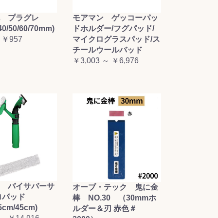
毛 プラグレ
モアマン ゲッコーパッ
0/50/60/70mm)
ドホルダー/フグパッド/
 ￥957
マイクログラスパッド/ス
チールウールバッド
￥3,003 ～ ￥6,976
 バイサバーサ
オーブ・テック 鬼に金
プロパッド
棒 NO.30 （30mmホ
5cm/45cm)
ルダー＆刃 赤色＃