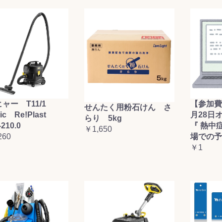
お買い物を続ける
カートへ進む
ャー T11/1
【参加費
せんたく用粉石けん さ
sic Re!Plast
月28日
らり 5kg
-210.0
『 熱中
￥1,650
260
場での予
￥1