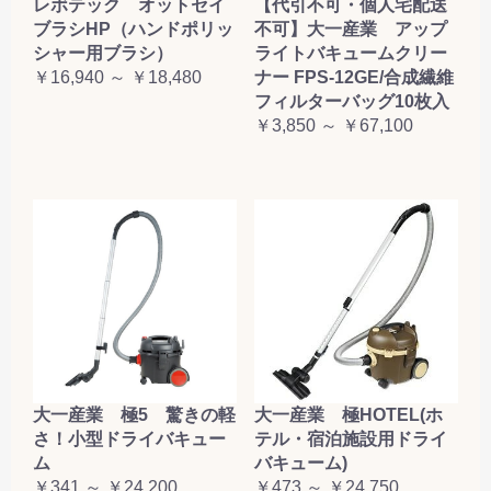
レボテック オットセイ
【代引不可・個人宅配送
ブラシHP（ハンドポリッ
不可】大一産業 アップ
シャー用ブラシ）
ライトバキュームクリー
￥16,940 ～ ￥18,480
ナー FPS-12GE/合成繊維
フィルターバッグ10枚入
￥3,850 ～ ￥67,100
大一産業 極5 驚きの軽
大一産業 極HOTEL(ホ
さ！小型ドライバキュー
テル・宿泊施設用ドライ
ム
バキューム)
￥341 ～ ￥24,200
￥473 ～ ￥24,750