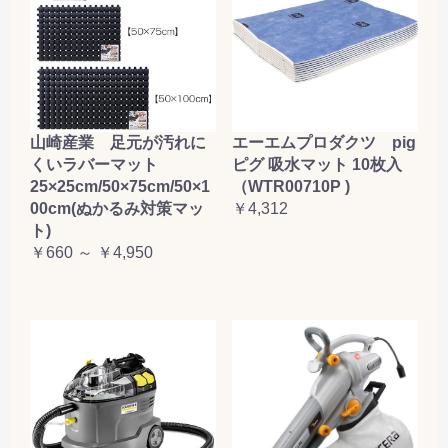
山崎産業 足元が汚れに
エーエムプロダクツ pig
くいラバーマット
ピグ 吸水マット 10枚入
25×25cm/50×75cm/50×1
（WTR00710P )
00cm(ぬかるみ対策マッ
￥4,312
ト)
￥660 ～ ￥4,950