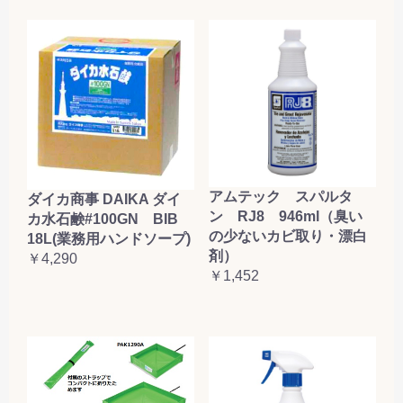
アムテック スパルタ
ダイカ商事 DAIKA ダイ
ン RJ8 946ml（臭い
カ水石鹸#100GN BIB
の少ないカビ取り・漂白
18L(業務用ハンドソープ)
剤）
￥4,290
￥1,452