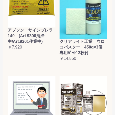
アプソン サインブレラ
140 (Art.9300清掃
クリアライト工業 ウロ
中/Art.9301作業中)
コバスター 450g×3個
￥7,920
専用ﾊﾟｯﾄﾞ3枚付
￥14,850