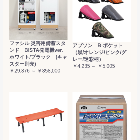
ファシル 災害用備蓄スタ
アプソン B-ポケット
ンド BISTA発電機ver.
（黒/オレンジ/ピンク/グ
ホワイト/ブラック (キャ
レー/迷彩柄）
スター別売)
￥4,235 ～ ￥5,005
￥29,876 ～ ￥858,000