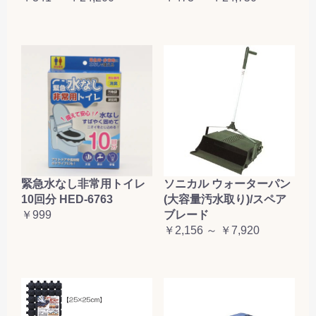
緊急水なし非常用トイレ
ソニカル ウォーターパン
10回分 HED-6763
(大容量汚水取り)/スペア
￥999
ブレード
￥2,156 ～ ￥7,920