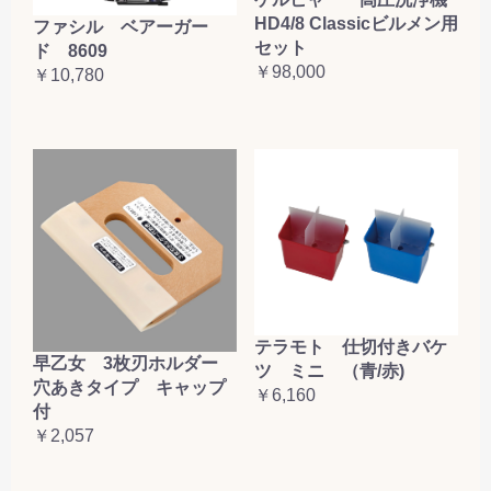
HD4/8 Classicビルメン用
ファシル ベアーガー
セット
ド 8609
￥98,000
￥10,780
テラモト 仕切付きバケ
早乙女 3枚刃ホルダー
ツ ミニ （青/赤)
穴あきタイプ キャップ
￥6,160
付
￥2,057