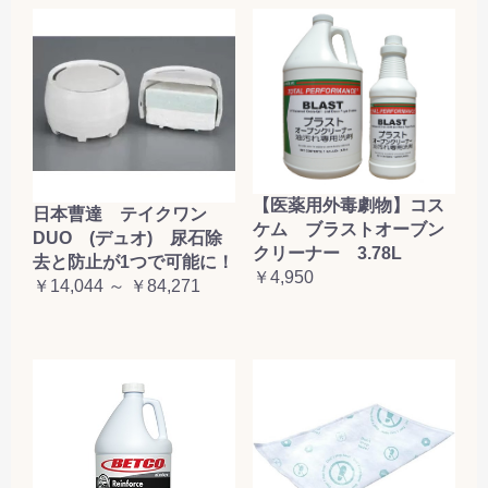
【医薬用外毒劇物】コス
日本曹達 テイクワン
ケム ブラストオーブン
DUO (デュオ) 尿石除
クリーナー 3.78L
去と防止が1つで可能に！
￥4,950
￥14,044 ～ ￥84,271