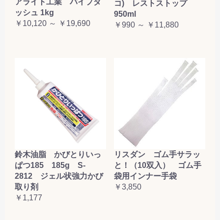
アライト工業 パイプダ
コ) レストストップ
ッシュ 1kg
950ml
￥10,120 ～ ￥19,690
￥990 ～ ￥11,880
鈴木油脂 かびとりいっ
リスダン ゴム手サラッ
ぱつ185 185g S-
と！（10双入） ゴム手
2812 ジェル状強力かび
袋用インナー手袋
取り剤
￥3,850
￥1,177