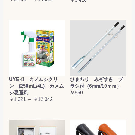
お買い物を続ける
カートへ進む
UYEKI カメムシクリ
ひまわり みぞすき ブ
ン (250ｍL/4L) カメム
ラシ付（6mm/10ｍｍ）
シ忌避剤
￥550
￥1,321 ～ ￥12,342