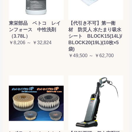
東栄部品 ベトコ レイ
【代引き不可】第一衛
ンフォース 中性洗剤
材 防災人 水たまり吸水
（3.78L）
シート BLOCK15(14L)/
￥8,206 ～ ￥32,824
BLOCK20(19L)(10枚×5
袋)
￥49,500 ～ ￥62,700