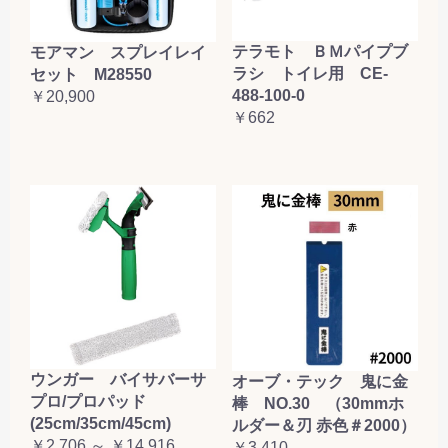
テラモト ＢＭパイプブ
モアマン スプレイレイ
ラシ トイレ用 CE-
セット M28550
488-100-0
￥20,900
￥662
ウンガー バイサバーサ
オーブ・テック 鬼に金
プロ/プロパッド
棒 NO.30 （30mmホ
(25cm/35cm/45cm)
ルダー＆刃 赤色＃2000）
￥2,706 ～ ￥14,916
￥3,410