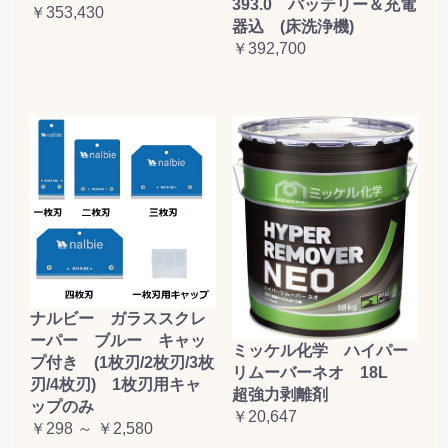
393.0 バッテリー＆充電
￥353,430
器込 (床洗浄機)
￥392,700
ナルビー ガラススクレ
ーパー ブルー キャッ
ミッケル化学 ハイパー
プ付き (1枚刃/2枚刃/3枚
リムーバーネオ 18L
刃/4枚刃) 1枚刃用キャ
超強力剥離剤
ップのみ
￥20,647
￥298 ～ ￥2,580