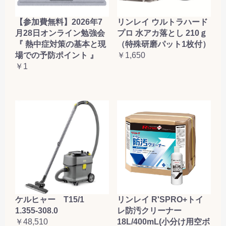
【参加費無料】2026年7
リンレイ ウルトラハード
月28日オンライン勉強会
プロ 水アカ落とし 210ｇ
『 熱中症対策の基本と現
（特殊研磨パット1枚付）
場での予防ポイント 』
￥1,650
￥1
ケルヒャー T15/1
リンレイ R'SPRO+トイ
1.355-308.0
レ防汚クリーナー
￥48,510
18L/400mL(小分け用空ボ