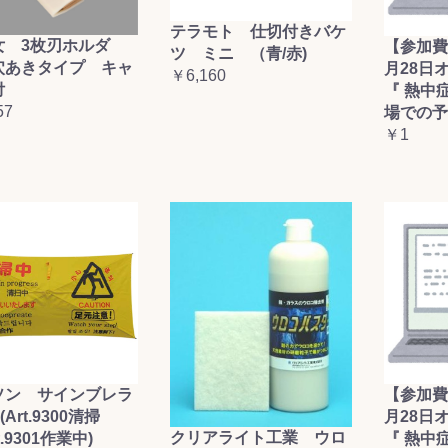
テラモト 仕切付きバケ
女 3枚刃ホルダ
【参加費
ツ ミニ （青/赤)
穴あきタイプ キャ
月28日
￥6,160
付
『 熱中
57
場での予
￥1
ソン サインブレラ
【参加費
(Art.9300清掃
月28日
クリアライト工業 ウロ
t.9301作業中)
『 熱中