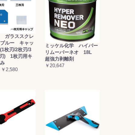
 ガラススクレ
ブルー キャッ
ミッケル化学 ハイパー
1枚刃/2枚刃/3
リムーバーネオ 18L
枚刃) 1枚刃用キ
超強力剥離剤
み
￥20,647
 ￥2,580