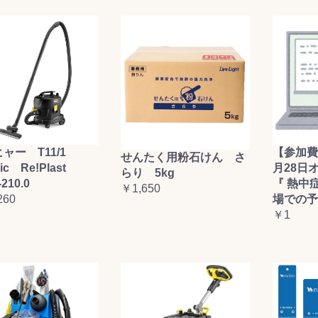
ャー T11/1
【参加費
せんたく用粉石けん さ
sic Re!Plast
月28日
らり 5kg
-210.0
『 熱中
￥1,650
260
場での予
￥1