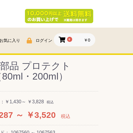
0
￥0
お気に入り
ログイン
部品 プロテクト
80ml・200ml）
：
￥1,430～ ￥3,828
税込
287 ～ ￥3,520
税込
ード：
1067560 ～ 1067563