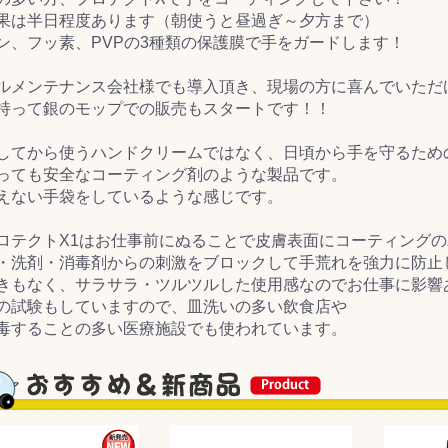
果は半日程度あります（朝使うと昼過ぎ～夕方まで）
ン、フッ素、PVPの3種類の保護膜で手をガードします！
&前処理
ルメンテナンス会社様でも導入頂き、現場の方に喜んでいただ
持って銀のモップでの販売もスタートです！！
してから使うハンドクリームではなく、日頃から手を守るため
っても安全なコーティング剤のような製品です。
えない手袋をしているような感じです。
ロテクトX1はお仕事前にぬることで皮膚表面にコーティング
・洗剤・消毒剤からの刺激をブロックして手荒れを強力に防止
きもなく、サラサラ・ツルツルした使用感なのでお仕事に影響
の試験もしていますので、皿洗いの多い飲食店や
毒することの多い医療施設でも使われています。