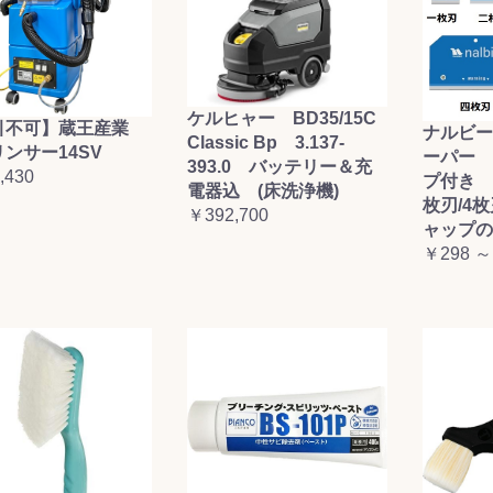
ケルヒャー BD35/15C
引不可】蔵王産業
ナルビー
Classic Bp 3.137-
ンサー14SV
ーパー 
393.0 バッテリー＆充
,430
プ付き (
電器込 (床洗浄機)
枚刃/4
￥392,700
ャップの
￥298 ～