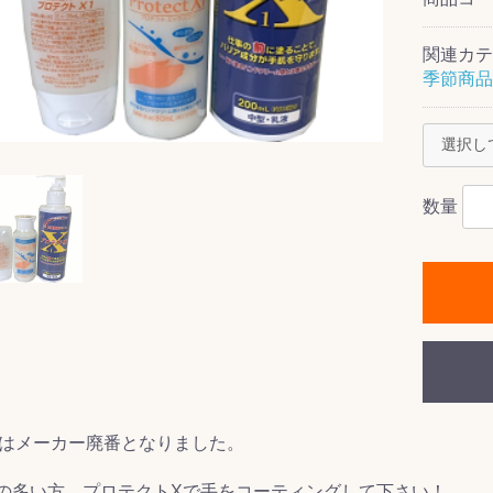
関連カテ
季節商品
ス(一般製品)
ンテナンス用樹
樹脂製品
クス
製品
ラ フロアケアシ
用・テラゾー・
ックス
ーナー
クリーナー
クリーナー
クス
樹脂製品
製品
ンテナンス用樹
ー製品
商品
品
商品
剤
ート用
ス
式モップ
イヤー
ッチメント
布
数量
式用)
キューム
イトバキューム
スタイプ
ード
ポリッシャー
ス
mlはメーカー廃番となりました。
の多い方、プロテクトXで手をコーティングして下さい！