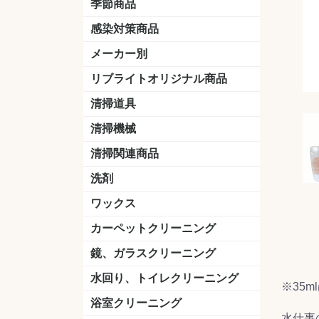
季節商品
感染対策商品
おう吐物
除菌洗剤
うがい薬
マスク
手洗い石鹸
手指消毒
手袋
メーカー別
クオリティ
ニイタカ
シーバイエス
リンレイ
ペンギンワックス
横浜油脂工業
ミッケル化学（旧：スイショウ
ユシロ化学
コニシ
つやげん
ダイカ商事
スリーエムジャパン
山崎産業
テラモト
セイワ
エトレー
ラバーメイド
ジャパックス
日本サニパック
ケルヒャー
マキタ
ショーワグローブ
花王
サラヤ
アルボース
コスケム
ミヤキ
紺商
信徳ポミー
樹脂ワック
下地剤
ドライメ
水性・半
油性ワッ
特殊用途
ニュート
天然石材
木床用ワ
床用クリ
剥離剤
植物油用
鉱物油用
その他
樹脂ワッ
水性・半
下地剤
特殊用途
ドライメ
クリーナ
ハクリ剤
石材床用
木床用商
日常管理
リブライトオリジナル商品
＆ユーホー）
脂仕上げ
ステム
コンクリ
脂ワック
LLオレンジクリーナー
LL油脂専用クリーナー
LLワックスモップ
LL-21
マーベラスiL
清掃道具
ほうき
ちりとり
モップ及び関連品
モップ
ハードフロア用ダストモップ
テラモト
その他
ワンタッチ
水切りドラ
その他アタ
関連商品
ワックス塗
清掃機械
(ワンタッチ
掃除機
高圧洗浄機
吸水機
カーペット用マシン
送風機
ポリッシャー
ポリッシャー・自動床洗浄機用
掃除機用紙パック
その他
ドライバ
アップラ
コードレ
階段用
スタンダ
高速回転
ハンディ
関連商品
清掃関連商品
パッド
ダストカート
台車
移動式バレット
脚立
モップハンガー
サインボード
光沢計
カーペット汚染度計
洗剤
床用表面洗浄剤
ハクリ剤
厨房用
工場用
石材用
サビ用
木材用
タイル用
外壁用
壁面用
手あか用
病院用
除菌用
ワックス
樹脂ワックス
半樹脂ワックス
フローリング用
病院用ワックス
中性ワックス
石材用
木床用
その他
シーバイエス
リンレイ
ペンギンワック
コニシ
スイショウ
ユシロ
信徳ポミー
その他
カーペットクリーニング
洗剤
ブラシ
パット
その他
ガム除去剤
シミ抜き剤
鏡、ガラスクリーニング
ガラスワイパー
シャンパー(ウオッシャー)
ガラススクイジー
ケレン
ツールホルダー
洗剤
天井・高所作業
うろこ取り
水回り、トイレクリーニング
※35
洗剤
尿石除去剤
水アカ除去剤
排水管つまり除去剤
消臭・防臭剤
道具
ブラシ
ラバーカップ
水アカ除去
浴室クリーニング
水仕事