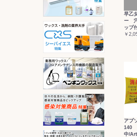
早乙
ー 
ップ
￥2,0
アプ
140 
中/Ar