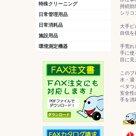
洗剤
道具
バスクリーナー
カビ取り剤
スポンジ
特殊クリーニング
持続効
シリコ
石材
エアコン
外壁
その他
洗浄剤
リンス&中和剤
洗浄ツール
洗浄シート
洗浄
道具
日常管理用品
剤
クリーナー
洗濯用洗剤
油汚れ落とし
サビ取り剤
タバコ専用消臭
日常消耗品
大手ビ
自信を
トイレットペーパー
ペーパータオル
便座除菌クリーナー
ポリ袋
施設用品
マット・他
ベンチ
灰皿
傘立
くず入れ
環境測定機器
手荒れ
手に使
残留塩素測定器
空気環境測定器
粉じん計
風速計
温湿度計
目に見
このプ
水・湯
ベタつ
安全性
手を消