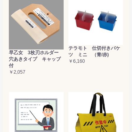
テラモト 仕切付きバケ
早乙女 3枚刃ホルダー
ツ ミニ （青/赤)
穴あきタイプ キャップ
￥6,160
付
￥2,057