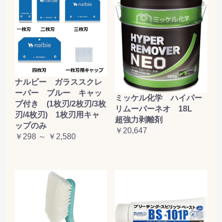
ナルビー ガラススクレ
ーパー ブルー キャッ
ミッケル化学 ハイパー
プ付き (1枚刃/2枚刃/3枚
リムーバーネオ 18L
刃/4枚刃) 1枚刃用キャ
超強力剥離剤
ップのみ
￥20,647
￥298 ～ ￥2,580