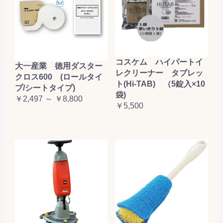
コスケム ハイパートイ
大一産業 徳用ダスター
レクリーナー タブレッ
クロス600 (ロールタイ
ト(Hi-TAB) （5錠入×10
プ/シートタイプ)
袋)
￥2,497 ～ ￥8,800
￥5,500