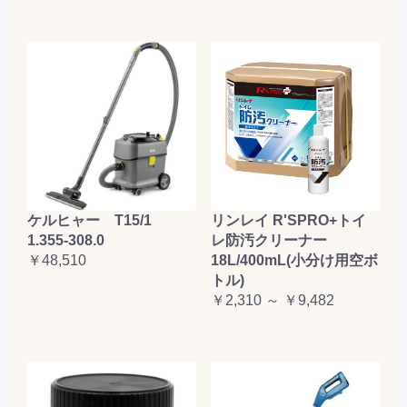
ケルヒャー T15/1
リンレイ R'SPRO+トイ
1.355-308.0
レ防汚クリーナー
￥48,510
18L/400mL(小分け用空ボ
トル)
￥2,310 ～ ￥9,482