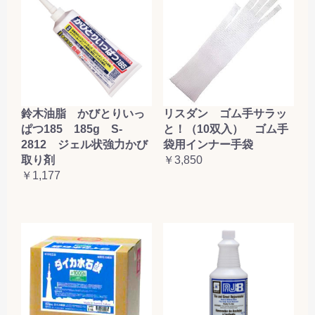
鈴木油脂 かびとりいっ
リスダン ゴム手サラッ
ぱつ185 185g S-
と！（10双入） ゴム手
2812 ジェル状強力かび
袋用インナー手袋
取り剤
￥3,850
￥1,177