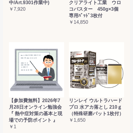
クリアライト工業 ウロ
中/Art.9301作業中)
コバスター 450g×3個
￥7,920
専用ﾊﾟｯﾄﾞ3枚付
￥14,850
【参加費無料】2026年7
リンレイ ウルトラハード
月28日オンライン勉強会
プロ 水アカ落とし 210ｇ
『 熱中症対策の基本と現
（特殊研磨パット1枚付）
場での予防ポイント 』
￥1,650
￥1