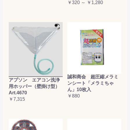
￥320 ～ ￥1,280
誠和商会 超圧縮メラミ
アプソン エアコン洗浄
ンシート「メラミちゃ
用ホッパー（壁掛け型）
ん」10枚入
Art.4670
￥880
￥7,315