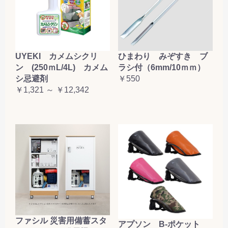
お買い物を続ける
カートへ進む
UYEKI カメムシクリ
ひまわり みぞすき ブ
ン (250ｍL/4L) カメム
ラシ付（6mm/10ｍｍ）
シ忌避剤
￥550
￥1,321 ～ ￥12,342
ファシル 災害用備蓄スタ
アプソン B-ポケット