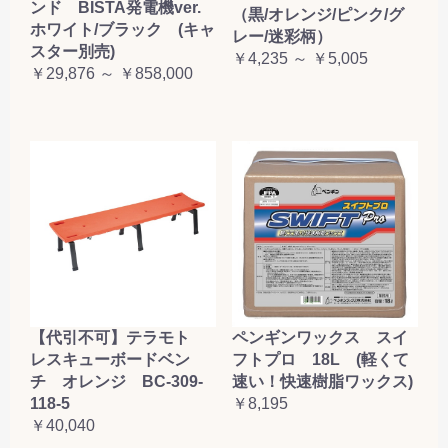
ンド BISTA発電機ver.
（黒/オレンジ/ピンク/グ
ホワイト/ブラック (キャ
レー/迷彩柄）
スター別売)
￥4,235 ～ ￥5,005
￥29,876 ～ ￥858,000
【代引不可】テラモト
ペンギンワックス スイ
レスキューボードベン
フトプロ 18L (軽くて
チ オレンジ BC-309-
速い！快速樹脂ワックス)
118-5
￥8,195
￥40,040