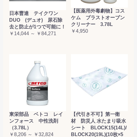
【医薬用外毒劇物】コス
日本曹達 テイクワン
ケム ブラストオーブン
DUO (デュオ) 尿石除
クリーナー 3.78L
去と防止が1つで可能に！
￥4,950
￥14,044 ～ ￥84,271
東栄部品 ベトコ レイ
【代引き不可】第一衛
ンフォース 中性洗剤
材 防災人 水たまり吸水
（3.78L）
シート BLOCK15(14L)/
￥8,206 ～ ￥32,824
BLOCK20(19L)(10枚×5