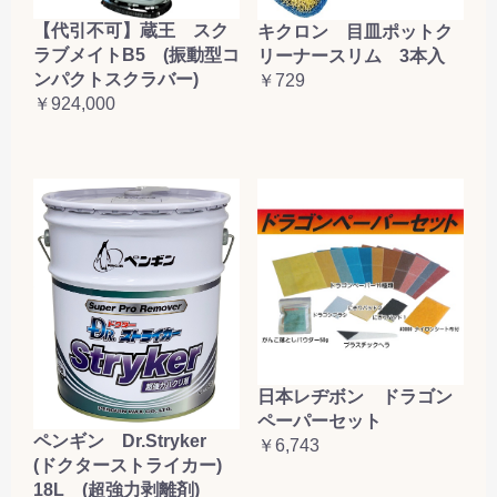
【代引不可】蔵王 スク
キクロン 目皿ポットク
ラブメイトB5 (振動型コ
リーナースリム 3本入
ンパクトスクラバー)
￥729
￥924,000
日本レヂボン ドラゴン
ペーパーセット
ペンギン Dr.Stryker
￥6,743
(ドクターストライカー)
18L (超強力剥離剤)