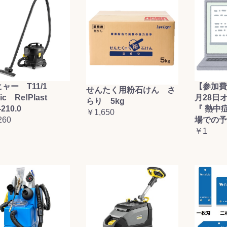
ャー T11/1
【参加費
せんたく用粉石けん さ
sic Re!Plast
月28日
らり 5kg
-210.0
『 熱中
￥1,650
260
場での予
￥1