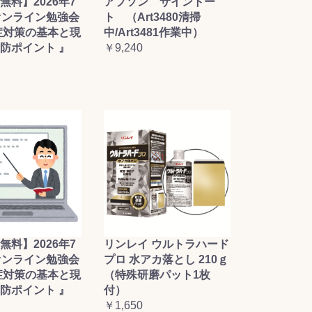
無料】2026年7
アプソン サイントー
オンライン勉強会
ト （Art3480清掃
症対策の基本と現
中/Art3481作業中）
防ポイント 』
￥9,240
無料】2026年7
リンレイ ウルトラハード
オンライン勉強会
プロ 水アカ落とし 210ｇ
症対策の基本と現
（特殊研磨パット1枚
防ポイント 』
付）
￥1,650