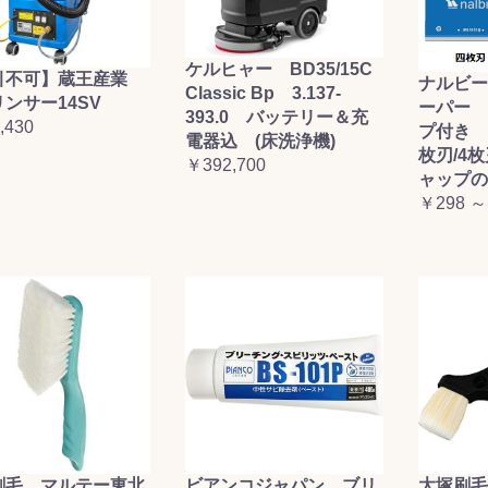
ケルヒャー BD35/15C
引不可】蔵王産業
ナルビー
Classic Bp 3.137-
ンサー14SV
ーパー 
393.0 バッテリー＆充
,430
プ付き (
電器込 (床洗浄機)
枚刃/4
￥392,700
ャップの
￥298 ～
刷毛 マルテー東北
ビアンコジャパン ブリ
大塚刷