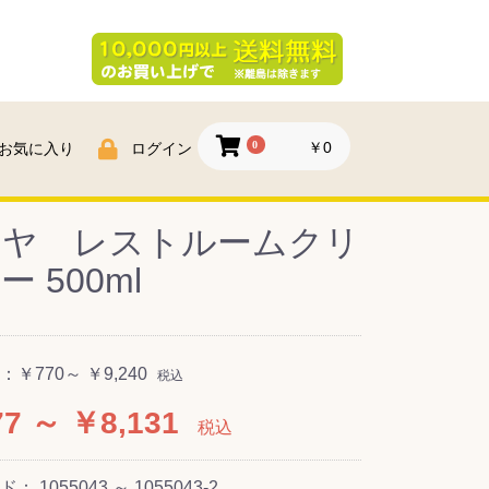
0
￥0
お気に入り
ログイン
ラヤ レストルームクリ
ー 500ml
：
￥770～ ￥9,240
税込
7 ～ ￥8,131
税込
ード：
1055043 ～ 1055043-2