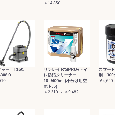
￥14,850
お買い物を続ける
カートへ進む
ャー T15/1
リンレイ R'SPRO+トイ
スマート
-308.0
レ防汚クリーナー
剤 300
510
18L/400mL(小分け用空
￥4,620
ボトル)
￥2,310 ～ ￥9,482