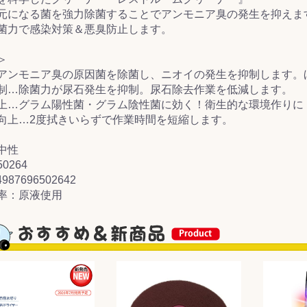
元になる菌を強力除菌することでアンモニア臭の発生を抑えま
菌力で感染対策＆悪臭防止します。
&前処理
＞
アンモニア臭の原因菌を除菌し、ニオイの発生を抑制します。
制…除菌力が尿石発生を抑制。尿石除去作業を低減します。
上…グラム陽性菌・グラム陰性菌に効く！衛生的な環境作りに
向上…2度拭きいらずで作業時間を短縮します。
中性
0264
987696502642
率：原液使用