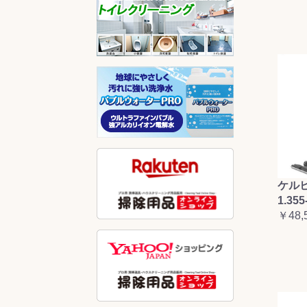
ケルヒ
1.355
￥48,