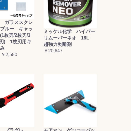
 ガラススクレ
ブルー キャッ
ミッケル化学 ハイパー
1枚刃/2枚刃/3
リムーバーネオ 18L
枚刃) 1枚刃用キ
超強力剥離剤
み
￥20,647
 ￥2,580
毛 プラグレ
モアマン ゲッコーパッ