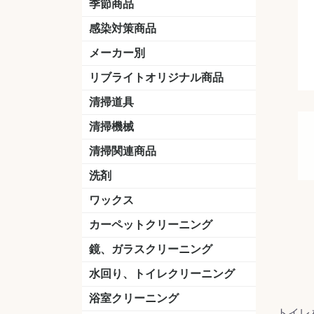
季節商品
感染対策商品
おう吐物
除菌洗剤
うがい薬
マスク
手洗い石鹸
手指消毒
手袋
メーカー別
クオリティ
ニイタカ
シーバイエス
リンレイ
ペンギンワックス
横浜油脂工業
ミッケル化学（旧：スイショウ
ユシロ化学
コニシ
つやげん
ダイカ商事
スリーエムジャパン
山崎産業
テラモト
セイワ
エトレー
ラバーメイド
ジャパックス
日本サニパック
ケルヒャー
マキタ
ショーワグローブ
花王
サラヤ
アルボース
コスケム
ミヤキ
紺商
信徳ポミー
樹脂ワック
下地剤
ドライメ
水性・半
油性ワッ
特殊用途
ニュート
天然石材
木床用ワ
床用クリ
剥離剤
植物油用
鉱物油用
その他
樹脂ワッ
水性・半
下地剤
特殊用途
ドライメ
クリーナ
ハクリ剤
石材床用
木床用商
日常管理
リブライトオリジナル商品
＆ユーホー）
脂仕上げ
ステム
コンクリ
脂ワック
LLオレンジクリーナー
LL油脂専用クリーナー
LLワックスモップ
LL-21
マーベラスiL
清掃道具
ほうき
ちりとり
モップ及び関連品
モップ
ハードフロア用ダストモップ
テラモト
その他
ワンタッチ
水切りドラ
その他アタ
関連商品
ワックス塗
清掃機械
(ワンタッチ
掃除機
高圧洗浄機
吸水機
カーペット用マシン
送風機
ポリッシャー
ポリッシャー・自動床洗浄機用
掃除機用紙パック
その他
ドライバ
アップラ
コードレ
階段用
スタンダ
高速回転
ハンディ
関連商品
清掃関連商品
パッド
ダストカート
台車
移動式バレット
脚立
モップハンガー
サインボード
光沢計
カーペット汚染度計
洗剤
床用表面洗浄剤
ハクリ剤
厨房用
工場用
石材用
サビ用
木材用
タイル用
外壁用
壁面用
手あか用
病院用
除菌用
ワックス
樹脂ワックス
半樹脂ワックス
フローリング用
病院用ワックス
中性ワックス
石材用
木床用
その他
シーバイエス
リンレイ
ペンギンワック
コニシ
スイショウ
ユシロ
信徳ポミー
その他
カーペットクリーニング
洗剤
ブラシ
パット
その他
ガム除去剤
シミ抜き剤
鏡、ガラスクリーニング
ガラスワイパー
シャンパー(ウオッシャー)
ガラススクイジー
ケレン
ツールホルダー
洗剤
天井・高所作業
うろこ取り
水回り、トイレクリーニング
洗剤
尿石除去剤
水アカ除去剤
排水管つまり除去剤
消臭・防臭剤
道具
ブラシ
ラバーカップ
水アカ除去
浴室クリーニング
トイレ