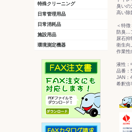
洗剤
道具
バスクリーナー
カビ取り剤
スポンジ
特殊クリーニング
臭いの
高い除
石材
エアコン
外壁
その他
洗浄剤
リンス&中和剤
洗浄ツール
洗浄シート
洗浄
道具
日常管理用品
剤
クリーナー
洗濯用洗剤
油汚れ落とし
サビ取り剤
タバコ専用消臭
日常消耗品
＜特徴
防臭…
トイレットペーパー
ペーパータオル
便座除菌クリーナー
ポリ袋
施設用品
尿石抑
マット・他
ベンチ
灰皿
傘立
くず入れ
環境測定機器
衛生向
作業性
残留塩素測定器
空気環境測定器
粉じん計
風速計
温湿度計
液性：
品番：5
JAN：4
希釈倍