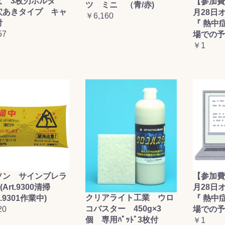
女 3枚刃ホルダ
【参加費
ツ ミニ （青/赤)
穴あきタイプ キャ
月28日
￥6,160
付
『 熱中
57
場での予
￥1
ソン サインブレラ
【参加費
(Art.9300清掃
月28日
クリアライト工業 ウロ
t.9301作業中)
『 熱中
コバスター 450g×3
20
場での予
個 専用ﾊﾟｯﾄﾞ3枚付
￥1