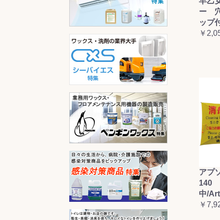
早乙
ー 
ップ
￥2,0
アプ
140 
中/Ar
￥7,9