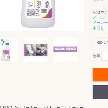
関連カテ
メーカー
メーカー
ス(一般製品)
ンテナンス用樹
樹脂製品
クス
製品
ラ フロアケアシ
用・テラゾー・
ックス
ーナー
クリーナー
クリーナー
クス
樹脂製品
製品
ンテナンス用樹
ー製品
商品
品
商品
水回り、
剤
ート用
ス
式モップ
イヤー
ッチメント
布
式用)
キューム
イトバキューム
スタイプ
ード
ポリッシャー
数量
ス
を科学したクリーナー『レストルームクリーナー』