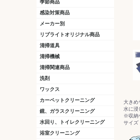
季節商品
感染対策商品
おう吐物
除菌洗剤
うがい薬
マスク
手洗い石鹸
手指消毒
手袋
メーカー別
クオリティ
ニイタカ
シーバイエス
リンレイ
ペンギンワックス
横浜油脂工業
ミッケル化学（旧：スイショウ
ユシロ化学
コニシ
つやげん
ダイカ商事
スリーエムジャパン
山崎産業
テラモト
セイワ
エトレー
ラバーメイド
ジャパックス
日本サニパック
ケルヒャー
マキタ
ショーワグローブ
花王
サラヤ
アルボース
コスケム
ミヤキ
紺商
信徳ポミー
樹脂ワック
下地剤
ドライメ
水性・半
油性ワッ
特殊用途
ニュート
天然石材
木床用ワ
床用クリ
剥離剤
植物油用
鉱物油用
その他
樹脂ワッ
水性・半
下地剤
特殊用途
ドライメ
クリーナ
ハクリ剤
石材床用
木床用商
日常管理
リブライトオリジナル商品
＆ユーホー）
脂仕上げ
ステム
コンクリ
脂ワック
LLオレンジクリーナー
LL油脂専用クリーナー
LLワックスモップ
LL-21
マーベラスiL
清掃道具
ほうき
ちりとり
モップ及び関連品
モップ
ハードフロア用ダストモップ
テラモト
その他
ワンタッチ
水切りドラ
その他アタ
関連商品
ワックス塗
清掃機械
(ワンタッチ
掃除機
高圧洗浄機
吸水機
カーペット用マシン
送風機
ポリッシャー
ポリッシャー・自動床洗浄機用
掃除機用紙パック
その他
ドライバ
アップラ
コードレ
階段用
スタンダ
高速回転
ハンディ
関連商品
清掃関連商品
パッド
ダストカート
台車
移動式バレット
脚立
モップハンガー
サインボード
光沢計
カーペット汚染度計
洗剤
床用表面洗浄剤
ハクリ剤
厨房用
工場用
石材用
サビ用
木材用
タイル用
外壁用
壁面用
手あか用
病院用
除菌用
ワックス
樹脂ワックス
半樹脂ワックス
フローリング用
病院用ワックス
中性ワックス
石材用
木床用
その他
シーバイエス
リンレイ
ペンギンワック
コニシ
スイショウ
ユシロ
信徳ポミー
その他
カーペットクリーニング
大きめ
水に浸
洗剤
ブラシ
パット
その他
ガム除去剤
シミ抜き剤
鏡、ガラスクリーニング
※収納
ガラスワイパー
シャンパー(ウオッシャー)
ガラススクイジー
ケレン
ツールホルダー
洗剤
天井・高所作業
うろこ取り
水回り、トイレクリーニング
サイズ：
洗剤
尿石除去剤
水アカ除去剤
排水管つまり除去剤
消臭・防臭剤
道具
ブラシ
ラバーカップ
水アカ除去
浴室クリーニング