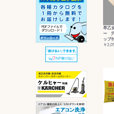
早乙
ー 
ップ
￥2,0