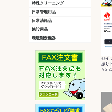
洗剤
道具
バスクリーナー
カビ取り剤
スポンジ
特殊クリーニング
石材
エアコン
外壁
その他
洗浄剤
リンス&中和剤
洗浄ツール
洗浄シート
洗浄
道具
日常管理用品
剤
クリーナー
洗濯用洗剤
油汚れ落とし
サビ取り剤
タバコ専用消臭
日常消耗品
トイレットペーパー
ペーパータオル
便座除菌クリーナー
ポリ袋
施設用品
マット・他
ベンチ
灰皿
傘立
くず入れ
環境測定機器
残留塩素測定器
空気環境測定器
粉じん計
風速計
温湿度計
セイ
振り
￥2,2