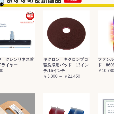
&前処理
ワ クレンリネス首
キクロン キクロンプロ
ファシル
ドライヤー
強洗浄用パッド 13イン
ド 860
00
チ/15インチ
￥10,78
￥3,300 ～ ￥21,450