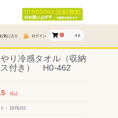
0
￥0
お気に入り
ログイン
んやり冷感タオル（収納
ス付き） H0-462
15
税込
ード：
1076151