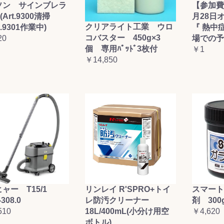
ソン サインブレラ
【参加費
(Art.9300清掃
月28日
クリアライト工業 ウロ
t.9301作業中)
『 熱中
コバスター 450g×3
20
場での予
個 専用ﾊﾟｯﾄﾞ3枚付
￥1
￥14,850
ャー T15/1
リンレイ R'SPRO+トイ
スマート
-308.0
レ防汚クリーナー
剤 300
510
18L/400mL(小分け用空
￥4,620
ボトル)