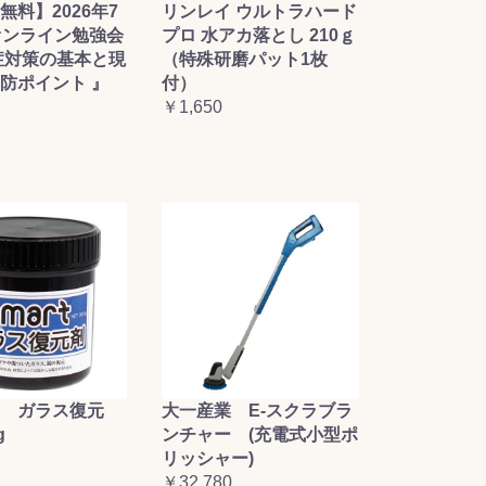
無料】2026年7
リンレイ ウルトラハード
オンライン勉強会
プロ 水アカ落とし 210ｇ
症対策の基本と現
（特殊研磨パット1枚
防ポイント 』
付）
￥1,650
大一産業 E-スクラブラ
 ガラス復元
ンチャー (充電式小型ポ
g
リッシャー)
￥32,780