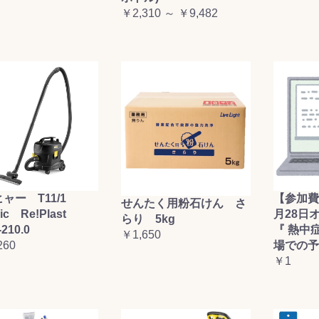
￥2,310 ～ ￥9,482
お買い物を続ける
カートへ進む
ャー T11/1
【参加費
せんたく用粉石けん さ
sic Re!Plast
月28日
らり 5kg
-210.0
『 熱中
￥1,650
260
場での予
￥1