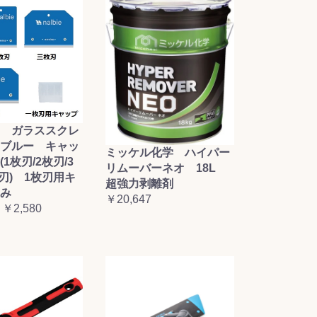
 ガラススクレ
ブルー キャッ
ミッケル化学 ハイパー
1枚刃/2枚刃/3
リムーバーネオ 18L
枚刃) 1枚刃用キ
超強力剥離剤
み
￥20,647
 ￥2,580