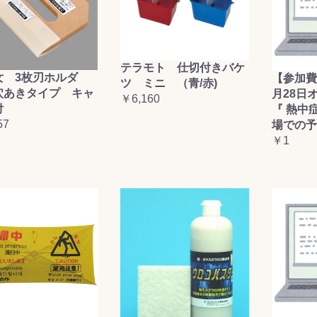
テラモト 仕切付きバケ
女 3枚刃ホルダ
【参加費
ツ ミニ （青/赤)
穴あきタイプ キャ
月28日
￥6,160
付
『 熱中
57
場での予
￥1