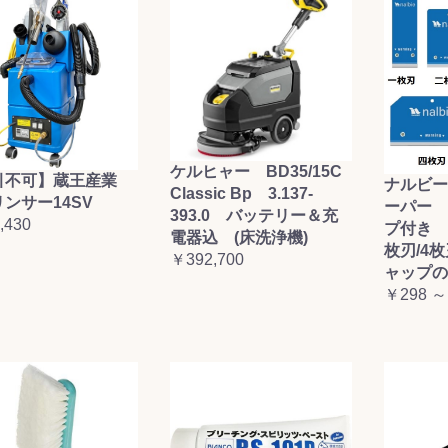
ケルヒャー BD35/15C
引不可】蔵王産業
ナルビー
Classic Bp 3.137-
ンサー14SV
ーパー 
393.0 バッテリー＆充
,430
プ付き (
電器込 (床洗浄機)
枚刃/4
￥392,700
ャップの
￥298 ～