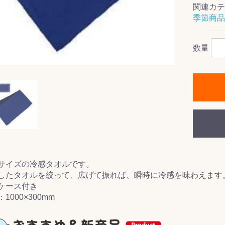
関連カテ
季節商品
数量
ス(一般製品)
ンテナンス用樹
樹脂製品
クス
製品
ラ フロアケアシ
用・テラゾー・
ックス
ーナー
クリーナー
クリーナー
クス
樹脂製品
製品
ンテナンス用樹
ー製品
商品
品
商品
剤
ート用
ス
式モップ
イヤー
ッチメント
布
式用)
キューム
イトバキューム
スタイプ
ード
ポリッシャー
ス
サイズの冷感タオルです。
したタオルを絞って、広げて振れば、瞬時に冷感を味わえます
ケース付き
1000×300mm