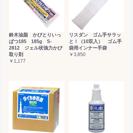
鈴木油脂 かびとりいっ
リスダン ゴム手サラッ
ぱつ185 185g S-
と！（10双入） ゴム手
2812 ジェル状強力かび
袋用インナー手袋
取り剤
￥3,850
￥1,177