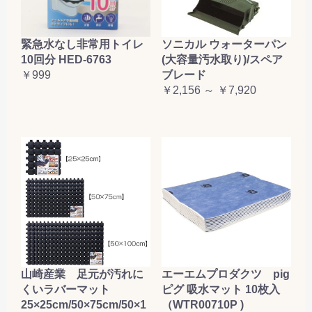
緊急水なし非常用トイレ
ソニカル ウォーターパン
10回分 HED-6763
(大容量汚水取り)/スペア
￥999
ブレード
￥2,156 ～ ￥7,920
山崎産業 足元が汚れに
エーエムプロダクツ pig
くいラバーマット
ピグ 吸水マット 10枚入
25×25cm/50×75cm/50×1
（WTR00710P )