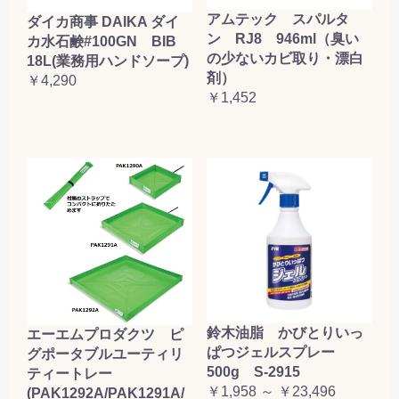
アムテック スパルタ
ダイカ商事 DAIKA ダイ
ン RJ8 946ml（臭い
カ水石鹸#100GN BIB
の少ないカビ取り・漂白
18L(業務用ハンドソープ)
剤）
￥4,290
￥1,452
鈴木油脂 かびとりいっ
エーエムプロダクツ ピ
ぱつジェルスプレー
グポータブルユーティリ
500g S-2915
ティートレー
￥1,958 ～ ￥23,496
(PAK1292A/PAK1291A/