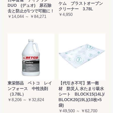
ケム ブラストオーブン
DUO (デュオ) 尿石除
クリーナー 3.78L
去と防止が1つで可能に！
￥4,950
￥14,044 ～ ￥84,271
東栄部品 ベトコ レイ
【代引き不可】第一衛
ンフォース 中性洗剤
材 防災人 水たまり吸水
（3.78L）
シート BLOCK15(14L)/
￥8,206 ～ ￥32,824
BLOCK20(19L)(10枚×5
袋)
￥49,500 ～ ￥62,700