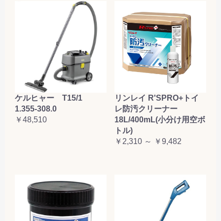
ケルヒャー T15/1
リンレイ R'SPRO+トイ
1.355-308.0
レ防汚クリーナー
￥48,510
18L/400mL(小分け用空ボ
トル)
￥2,310 ～ ￥9,482