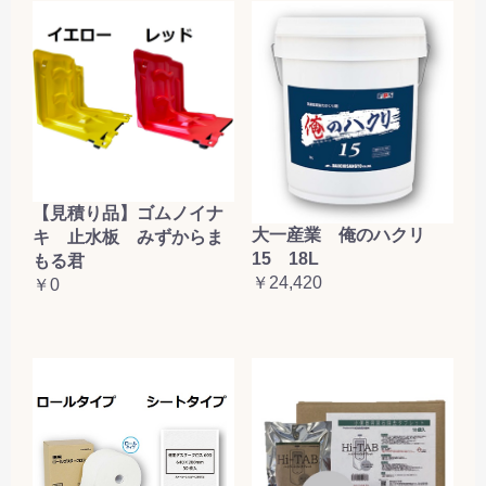
【見積り品】ゴムノイナ
大一産業 俺のハクリ
キ 止水板 みずからま
15 18L
もる君
￥24,420
￥0