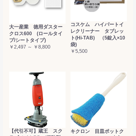
コスケム ハイパートイ
大一産業 徳用ダスター
レクリーナー タブレッ
クロス600 (ロールタイ
ト(Hi-TAB) （5錠入×10
プ/シートタイプ)
袋)
￥2,497 ～ ￥8,800
￥5,500
【代引不可】蔵王 スク
キクロン 目皿ポットク