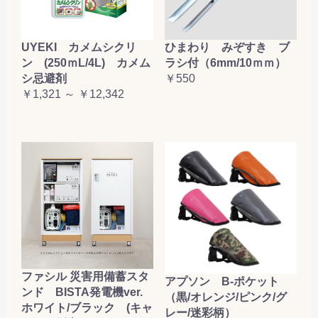
UYEKI カメムシクリ
ひまわり みぞすき ブ
ン (250ｍL/4L) カメム
ラシ付（6mm/10ｍｍ）
シ忌避剤
￥550
￥1,321 ～ ￥12,342
ファシル 災害用備蓄スタ
アプソン B-ポケット
ンド BISTA発電機ver.
（黒/オレンジ/ピンク/グ
ホワイト/ブラック (キャ
レー/迷彩柄）