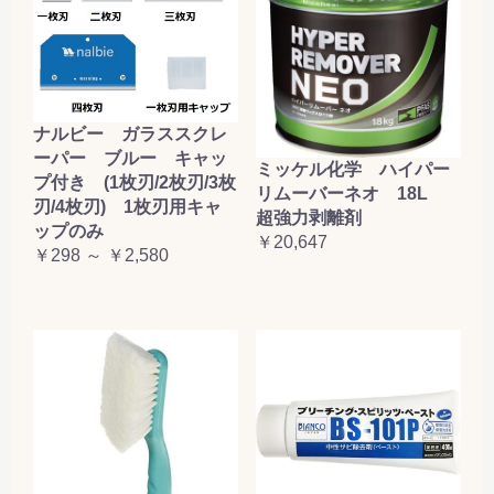
ナルビー ガラススクレ
ーパー ブルー キャッ
ミッケル化学 ハイパー
プ付き (1枚刃/2枚刃/3枚
リムーバーネオ 18L
刃/4枚刃) 1枚刃用キャ
超強力剥離剤
ップのみ
￥20,647
￥298 ～ ￥2,580