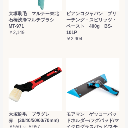
大塚刷毛 マルテー東北
ビアンコジャパン ブリ
石橋洗浄マルチブラシ
ーチング・スピリッツ・
MT-971
ペースト 400g BS-
￥2,149
101P
￥2,904
大塚刷毛 プラグレ
モアマン ゲッコーパッ
赤 (30/40/50/60/70mm)
ドホルダー/フグパッド/マ
￥550 ～ ￥957
イクログラスパッド/スチ