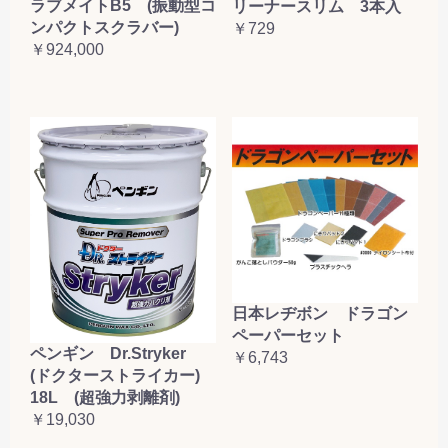
ラブメイトB5 (振動型コ
リーナースリム 3本入
ンパクトスクラバー)
￥729
￥924,000
日本レヂボン ドラゴン
ペーパーセット
ペンギン Dr.Stryker
￥6,743
(ドクターストライカー)
18L (超強力剥離剤)
￥19,030