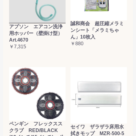
誠和商会 超圧縮メラミ
アプソン エアコン洗浄
ンシート「メラミちゃ
用ホッパー（壁掛け型）
ん」10枚入
Art.4670
￥880
￥7,315
ペンギン フレックスス
セイワ ザラザラ床用水
クラブ RED/BLACK
拭きモップ MZR-500-5