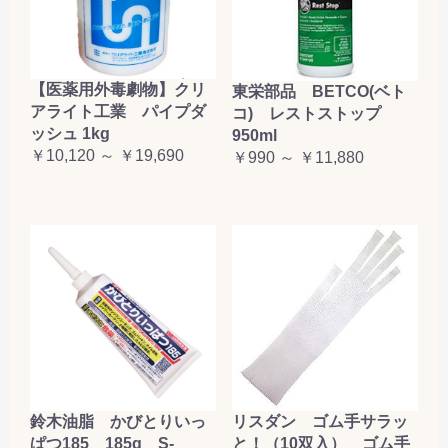
【医薬用外毒劇物】クリ
東栄部品 BETCO(ベト
アライト工業 パイプダ
コ) レストストップ
ッシュ 1kg
950ml
￥10,120 ～ ￥19,690
￥990 ～ ￥11,880
鈴木油脂 かびとりいっ
リスダン ゴム手サラッ
ぱつ185 185g S-
と！（10双入） ゴム手