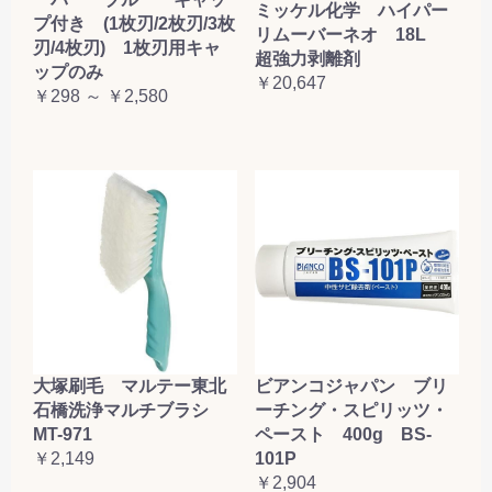
ミッケル化学 ハイパー
プ付き (1枚刃/2枚刃/3枚
リムーバーネオ 18L
刃/4枚刃) 1枚刃用キャ
超強力剥離剤
ップのみ
￥20,647
￥298 ～ ￥2,580
大塚刷毛 マルテー東北
ビアンコジャパン ブリ
石橋洗浄マルチブラシ
ーチング・スピリッツ・
MT-971
ペースト 400g BS-
￥2,149
101P
￥2,904