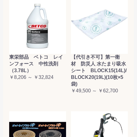
東栄部品 ベトコ レイ
【代引き不可】第一衛
ンフォース 中性洗剤
材 防災人 水たまり吸水
（3.78L）
シート BLOCK15(14L)/
￥8,206 ～ ￥32,824
BLOCK20(19L)(10枚×5
袋)
￥49,500 ～ ￥62,700