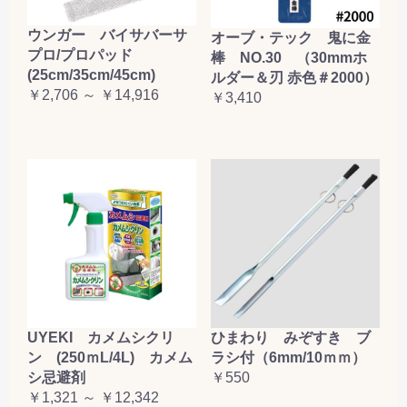
お買い物を続ける
カートへ進む
ウンガー バイサバーサ
オーブ・テック 鬼に金
プロ/プロパッド
棒 NO.30 （30mmホ
(25cm/35cm/45cm)
ルダー＆刃 赤色＃2000）
￥2,706 ～ ￥14,916
￥3,410
UYEKI カメムシクリ
ひまわり みぞすき ブ
ン (250ｍL/4L) カメム
ラシ付（6mm/10ｍｍ）
シ忌避剤
￥550
￥1,321 ～ ￥12,342