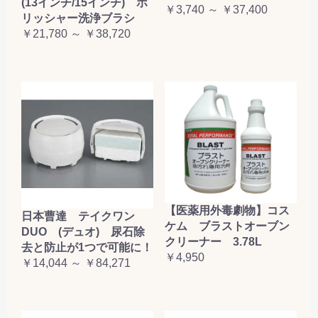
(13インチ/15インチ) ポ
￥3,740 ～ ￥37,400
リッシャー洗浄ブラシ
￥21,780 ～ ￥38,720
【医薬用外毒劇物】コス
日本曹達 テイクワン
ケム ブラストオーブン
DUO (デュオ) 尿石除
クリーナー 3.78L
去と防止が1つで可能に！
￥4,950
￥14,044 ～ ￥84,271