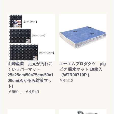
山崎産業 足元が汚れに
エーエムプロダクツ pig
くいラバーマット
ピグ 吸水マット 10枚入
25×25cm/50×75cm/50×1
（WTR00710P )
00cm(ぬかるみ対策マッ
￥4,312
ト)
￥660 ～ ￥4,950