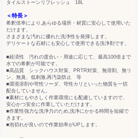
タイルストーンリフレッシュ 18L
＜特長＞
希釈倍率により,あらゆる場所・材質に安心して使用いた
だけます。
さまざまな汚れに優れた洗浄性を発揮します。
デリケートな石材にも安心して使用できる洗浄剤です。
■経済性 汚れの度合い・用途に応じて、最高100倍まで
水での希釈が可能です。
■高品質 シックハウス対策、PRTR対策、無溶剤、無リ
ン、無臭、低刺激,再汚染防止 等
■環境溶剤や苛性ソーダ、苛性カリといった物質を一切
配合していません。
■素材にもやさしく作業環境にも配慮していますので、
安心かつ安全に作業していただけます。
■作業性強力な洗浄力のため,洗浄にかかる時間を短縮で
きます。
■泡切れが良いので作業効率がUPします。