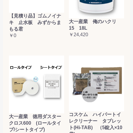
【見積り品】ゴムノイナ
大一産業 俺のハクリ
キ 止水板 みずからま
15 18L
もる君
￥24,420
￥0
コスケム ハイパートイ
大一産業 徳用ダスター
レクリーナー タブレッ
クロス600 (ロールタイ
ト(Hi-TAB) （5錠入×10
プ/シートタイプ)