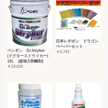
日本レヂボン ドラゴン
ペーパーセット
ペンギン Dr.Stryker
￥6,743
(ドクターストライカー)
18L (超強力剥離剤)
￥19,030