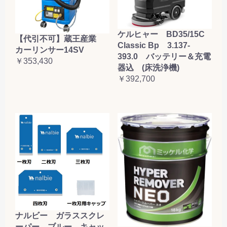
ケルヒャー BD35/15C
【代引不可】蔵王産業
Classic Bp 3.137-
カーリンサー14SV
393.0 バッテリー＆充電
￥353,430
器込 (床洗浄機)
￥392,700
ナルビー ガラススクレ
ーパー ブルー キャッ