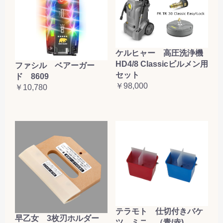
ケルヒャー 高圧洗浄機
HD4/8 Classicビルメン用
ファシル ベアーガー
セット
ド 8609
￥98,000
￥10,780
テラモト 仕切付きバケ
早乙女 3枚刃ホルダー
ツ ミニ （青/赤)