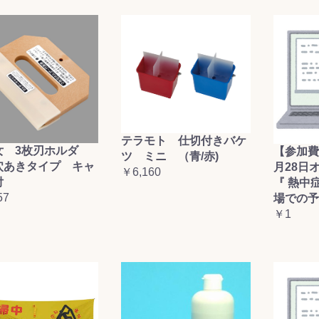
テラモト 仕切付きバケ
女 3枚刃ホルダ
【参加費
ツ ミニ （青/赤)
穴あきタイプ キャ
月28日
￥6,160
付
『 熱中
57
場での予
￥1