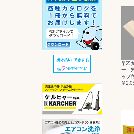
早乙
ー 
ップ
￥2,0