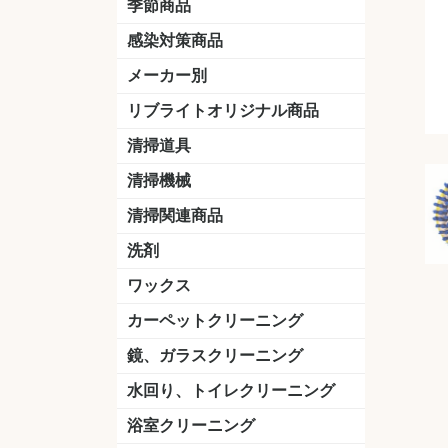
季節商品
感染対策商品
おう吐物
除菌洗剤
うがい薬
マスク
手洗い石鹸
手指消毒
手袋
メーカー別
クオリティ
ニイタカ
シーバイエス
リンレイ
ペンギンワックス
横浜油脂工業
ミッケル化学（旧：スイショウ
ユシロ化学
コニシ
つやげん
ダイカ商事
スリーエムジャパン
山崎産業
テラモト
セイワ
エトレー
ラバーメイド
ジャパックス
日本サニパック
ケルヒャー
マキタ
ショーワグローブ
花王
サラヤ
アルボース
コスケム
ミヤキ
紺商
信徳ポミー
樹脂ワック
下地剤
ドライメ
水性・半
油性ワッ
特殊用途
ニュート
天然石材
木床用ワ
床用クリ
剥離剤
植物油用
鉱物油用
その他
樹脂ワッ
水性・半
下地剤
特殊用途
ドライメ
クリーナ
ハクリ剤
石材床用
木床用商
日常管理
リブライトオリジナル商品
＆ユーホー）
脂仕上げ
ステム
コンクリ
脂ワック
LLオレンジクリーナー
LL油脂専用クリーナー
LLワックスモップ
LL-21
マーベラスiL
清掃道具
ほうき
ちりとり
モップ及び関連品
モップ
ハードフロア用ダストモップ
テラモト
その他
ワンタッチ
水切りドラ
その他アタ
関連商品
ワックス塗
清掃機械
(ワンタッチ
掃除機
高圧洗浄機
吸水機
カーペット用マシン
送風機
ポリッシャー
ポリッシャー・自動床洗浄機用
掃除機用紙パック
その他
ドライバ
アップラ
コードレ
階段用
スタンダ
高速回転
ハンディ
関連商品
清掃関連商品
パッド
ダストカート
台車
移動式バレット
脚立
モップハンガー
サインボード
光沢計
カーペット汚染度計
洗剤
床用表面洗浄剤
ハクリ剤
厨房用
工場用
石材用
サビ用
木材用
タイル用
外壁用
壁面用
手あか用
病院用
除菌用
ワックス
樹脂ワックス
半樹脂ワックス
フローリング用
病院用ワックス
中性ワックス
石材用
木床用
その他
シーバイエス
リンレイ
ペンギンワック
コニシ
スイショウ
ユシロ
信徳ポミー
その他
カーペットクリーニング
洗剤
ブラシ
パット
その他
ガム除去剤
シミ抜き剤
鏡、ガラスクリーニング
ガラスワイパー
シャンパー(ウオッシャー)
ガラススクイジー
ケレン
ツールホルダー
洗剤
天井・高所作業
うろこ取り
水回り、トイレクリーニング
洗剤
尿石除去剤
水アカ除去剤
排水管つまり除去剤
消臭・防臭剤
道具
ブラシ
ラバーカップ
水アカ除去
浴室クリーニング