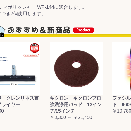
ティポリッシャー WP-144に適合します。
&前処理
につき2個使用します。
ワ クレンリネス首
キクロン キクロンプロ
ファシル
ドライヤー
強洗浄用パッド 13イン
ド 860
00
チ/15インチ
￥10,78
￥3,300 ～ ￥21,450