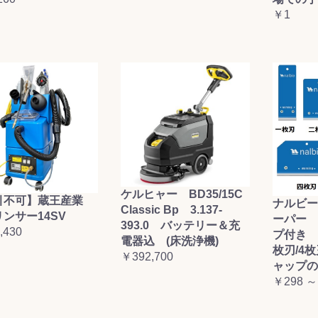
￥1
ケルヒャー BD35/15C
引不可】蔵王産業
ナルビー
Classic Bp 3.137-
ンサー14SV
ーパー 
393.0 バッテリー＆充
,430
プ付き (
電器込 (床洗浄機)
枚刃/4
￥392,700
ャップの
￥298 ～