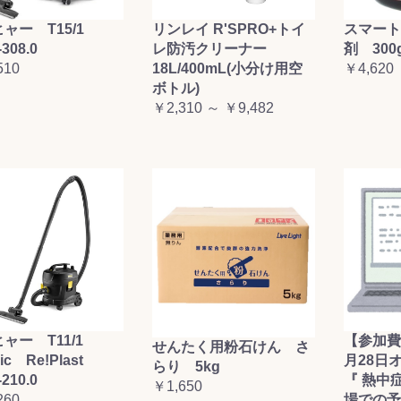
お買い物を続ける
カートへ進む
ャー T15/1
リンレイ R'SPRO+トイ
スマート
-308.0
レ防汚クリーナー
剤 300
510
18L/400mL(小分け用空
￥4,620
ボトル)
￥2,310 ～ ￥9,482
ャー T11/1
【参加費
せんたく用粉石けん さ
sic Re!Plast
月28日
らり 5kg
-210.0
『 熱中
￥1,650
260
場での予