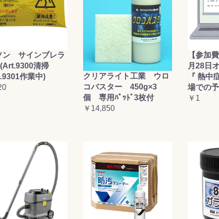
ソン サインブレラ
【参加費
(Art.9300清掃
月28日
クリアライト工業 ウロ
t.9301作業中)
『 熱中
コバスター 450g×3
20
場での予
個 専用ﾊﾟｯﾄﾞ3枚付
￥1
￥14,850