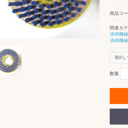
商品コ
関連カテ
ス(一般製品)
ンテナンス用樹
樹脂製品
クス
製品
ラ フロアケアシ
用・テラゾー・
ックス
ーナー
クリーナー
クリーナー
クス
樹脂製品
製品
ンテナンス用樹
ー製品
商品
品
商品
清掃機械
剤
ート用
ス
清掃機械
式モップ
イヤー
ッチメント
布
式用)
キューム
イトバキューム
スタイプ
ード
ポリッシャー
数量
ス