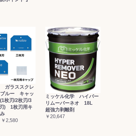
 ガラススクレ
ブルー キャッ
ミッケル化学 ハイパー
1枚刃/2枚刃/3
リムーバーネオ 18L
枚刃) 1枚刃用キ
超強力剥離剤
み
￥20,647
 ￥2,580