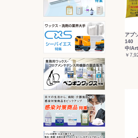
アプ
140 
中/Ar
￥7,9