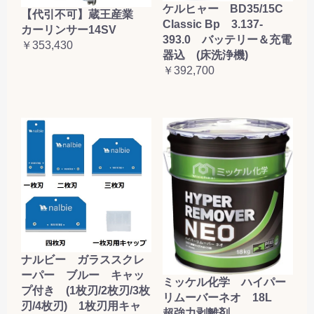
ケルヒャー BD35/15C
【代引不可】蔵王産業
Classic Bp 3.137-
カーリンサー14SV
393.0 バッテリー＆充電
￥353,430
器込 (床洗浄機)
￥392,700
ナルビー ガラススクレ
ーパー ブルー キャッ
ミッケル化学 ハイパー
プ付き (1枚刃/2枚刃/3枚
リムーバーネオ 18L
刃/4枚刃) 1枚刃用キャ
超強力剥離剤