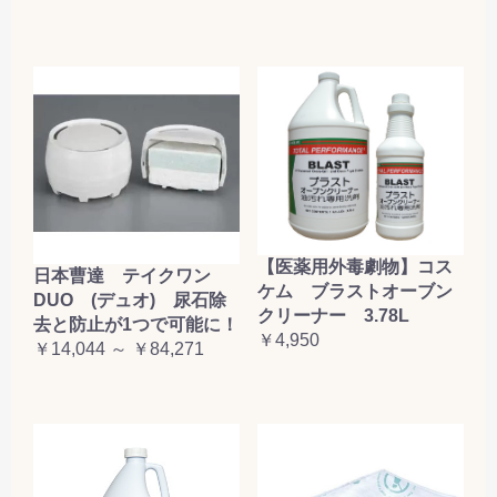
【医薬用外毒劇物】コス
日本曹達 テイクワン
ケム ブラストオーブン
DUO (デュオ) 尿石除
クリーナー 3.78L
去と防止が1つで可能に！
￥4,950
￥14,044 ～ ￥84,271