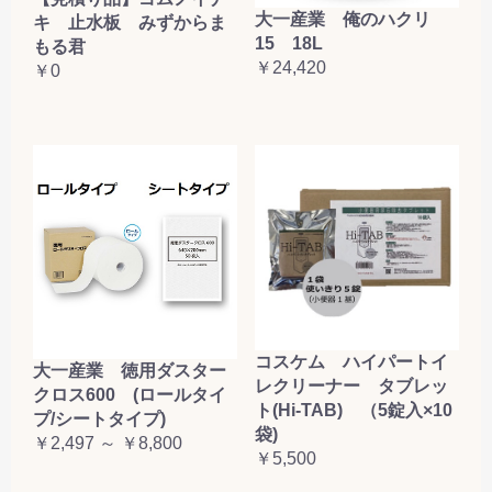
大一産業 俺のハクリ
キ 止水板 みずからま
15 18L
もる君
￥24,420
￥0
コスケム ハイパートイ
大一産業 徳用ダスター
レクリーナー タブレッ
クロス600 (ロールタイ
ト(Hi-TAB) （5錠入×10
プ/シートタイプ)
袋)
￥2,497 ～ ￥8,800
￥5,500