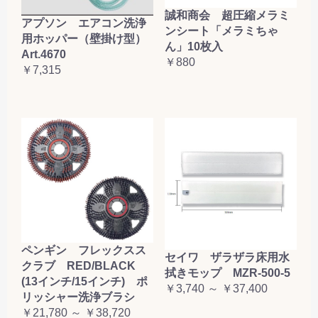
誠和商会 超圧縮メラミ
アプソン エアコン洗浄
ンシート「メラミちゃ
用ホッパー（壁掛け型）
ん」10枚入
Art.4670
￥880
￥7,315
ペンギン フレックスス
セイワ ザラザラ床用水
クラブ RED/BLACK
拭きモップ MZR-500-5
(13インチ/15インチ) ポ
￥3,740 ～ ￥37,400
リッシャー洗浄ブラシ
￥21,780 ～ ￥38,720