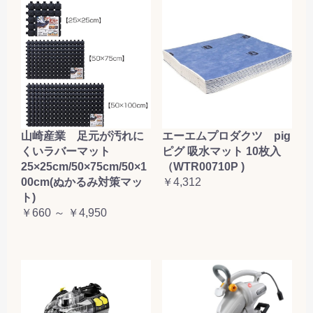
山崎産業 足元が汚れに
エーエムプロダクツ pig
くいラバーマット
ピグ 吸水マット 10枚入
25×25cm/50×75cm/50×1
（WTR00710P )
00cm(ぬかるみ対策マッ
￥4,312
ト)
￥660 ～ ￥4,950