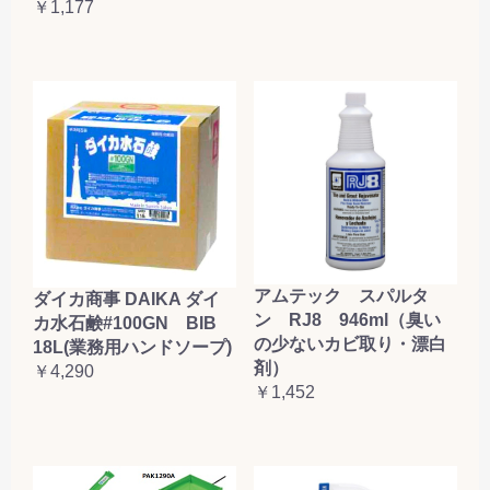
￥1,177
アムテック スパルタ
ダイカ商事 DAIKA ダイ
ン RJ8 946ml（臭い
カ水石鹸#100GN BIB
の少ないカビ取り・漂白
18L(業務用ハンドソープ)
剤）
￥4,290
￥1,452