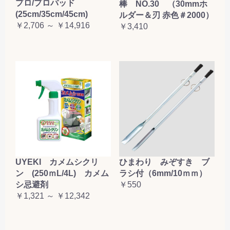
プロ/プロパッド
棒 NO.30 （30mmホ
(25cm/35cm/45cm)
ルダー＆刃 赤色＃2000）
￥2,706 ～ ￥14,916
￥3,410
UYEKI カメムシクリ
ひまわり みぞすき ブ
ン (250ｍL/4L) カメム
ラシ付（6mm/10ｍｍ）
シ忌避剤
￥550
￥1,321 ～ ￥12,342