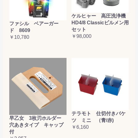
ケルヒャー 高圧洗浄機
HD4/8 Classicビルメン用
ファシル ベアーガー
セット
ド 8609
￥98,000
￥10,780
テラモト 仕切付きバケ
早乙女 3枚刃ホルダー
ツ ミニ （青/赤)
穴あきタイプ キャップ
￥6,160
付