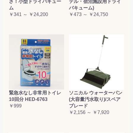
さ！小型ドライバキュー
テル・宿泊施設用ドライ
ム
バキューム)
￥341 ～ ￥24,200
￥473 ～ ￥24,750
緊急水なし非常用トイレ
ソニカル ウォーターパン
10回分 HED-6763
(大容量汚水取り)/スペア
￥999
ブレード
￥2,156 ～ ￥7,920