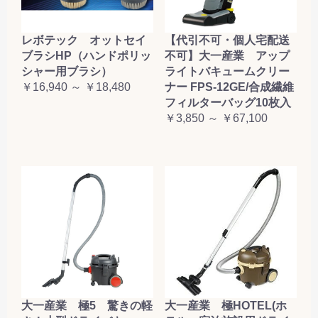
レボテック オットセイ
【代引不可・個人宅配送
ブラシHP（ハンドポリッ
不可】大一産業 アップ
シャー用ブラシ）
ライトバキュームクリー
￥16,940 ～ ￥18,480
ナー FPS-12GE/合成繊維
フィルターバッグ10枚入
￥3,850 ～ ￥67,100
大一産業 極5 驚きの軽
大一産業 極HOTEL(ホ