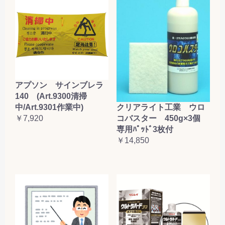
アプソン サインブレラ
140 (Art.9300清掃
クリアライト工業 ウロ
中/Art.9301作業中)
コバスター 450g×3個
￥7,920
専用ﾊﾟｯﾄﾞ3枚付
￥14,850