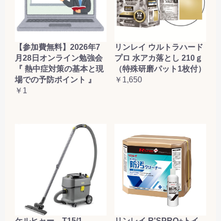
【参加費無料】2026年7
リンレイ ウルトラハード
月28日オンライン勉強会
プロ 水アカ落とし 210ｇ
『 熱中症対策の基本と現
（特殊研磨パット1枚付）
場での予防ポイント 』
￥1,650
￥1
ケルヒャー T15/1
リンレイ R'SPRO+トイ