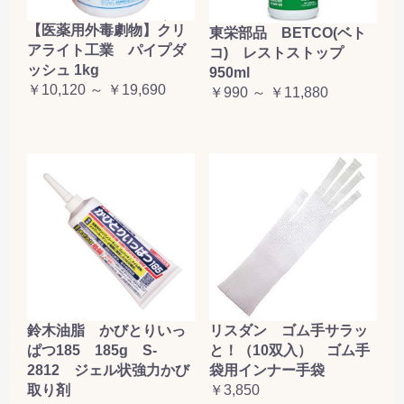
【医薬用外毒劇物】クリ
東栄部品 BETCO(ベト
アライト工業 パイプダ
コ) レストストップ
ッシュ 1kg
950ml
￥10,120 ～ ￥19,690
￥990 ～ ￥11,880
鈴木油脂 かびとりいっ
リスダン ゴム手サラッ
ぱつ185 185g S-
と！（10双入） ゴム手
2812 ジェル状強力かび
袋用インナー手袋
取り剤
￥3,850