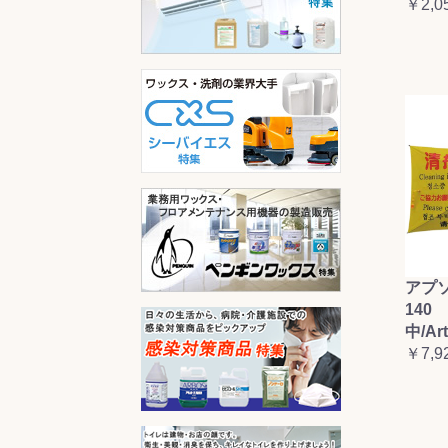
￥2,0
アプ
140 
中/Ar
￥7,9