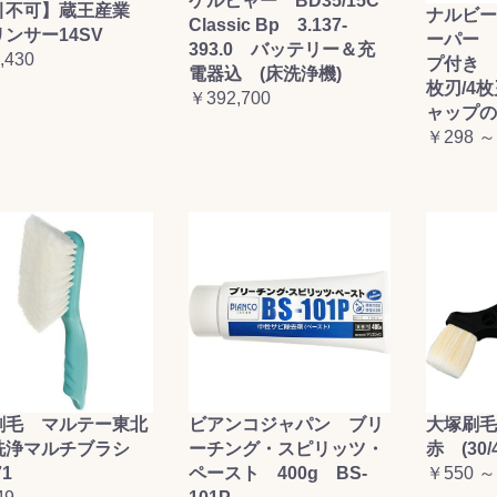
ケルヒャー BD35/15C
引不可】蔵王産業
ナルビー
Classic Bp 3.137-
ンサー14SV
ーパー 
393.0 バッテリー＆充
,430
プ付き (
電器込 (床洗浄機)
枚刃/4
￥392,700
ャップの
￥298 ～
刷毛 マルテー東北
ビアンコジャパン ブリ
大塚刷
洗浄マルチブラシ
ーチング・スピリッツ・
赤 (30/4
71
ペースト 400g BS-
￥550 ～