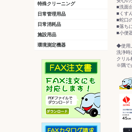
安心の
洗剤
道具
バスクリーナー
カビ取り剤
スポンジ
特殊クリーニング
■洗面
石材
エアコン
外壁
その他
洗浄剤
リンス&中和剤
洗浄ツール
洗浄シート
洗浄
道具
■くす
日常管理用品
剤
■蛇口
クリーナー
洗濯用洗剤
油汚れ落とし
サビ取り剤
タバコ専用消臭
日常消耗品
■落ち
■小便
トイレットペーパー
ペーパータオル
便座除菌クリーナー
ポリ袋
施設用品
マット・他
ベンチ
灰皿
傘立
くず入れ
環境測定機器
◆使用
洗浄時
残留塩素測定器
空気環境測定器
粉じん計
風速計
温湿度計
クリル
※隅で