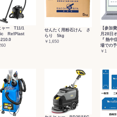
ャー T11/1
【参加費
せんたく用粉石けん さ
sic Re!Plast
月28日
らり 5kg
-210.0
『 熱中
￥1,650
260
場での予
￥1