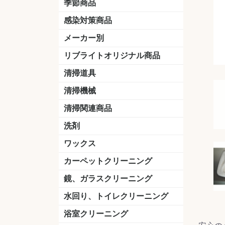
季節商品
感染対策商品
おう吐物
除菌洗剤
うがい薬
マスク
手洗い石鹸
手指消毒
手袋
メーカー別
クオリティ
ニイタカ
シーバイエス
リンレイ
ペンギンワックス
横浜油脂工業
ミッケル化学（旧：スイショウ
ユシロ化学
コニシ
つやげん
ダイカ商事
スリーエムジャパン
山崎産業
テラモト
セイワ
エトレー
ラバーメイド
ジャパックス
日本サニパック
ケルヒャー
マキタ
ショーワグローブ
花王
サラヤ
アルボース
コスケム
ミヤキ
紺商
信徳ポミー
樹脂ワック
下地剤
ドライメ
水性・半
油性ワッ
特殊用途
ニュート
天然石材
木床用ワ
床用クリ
剥離剤
植物油用
鉱物油用
その他
樹脂ワッ
水性・半
下地剤
特殊用途
ドライメ
クリーナ
ハクリ剤
石材床用
木床用商
日常管理
リブライトオリジナル商品
＆ユーホー）
脂仕上げ
ステム
コンクリ
脂ワック
LLオレンジクリーナー
LL油脂専用クリーナー
LLワックスモップ
LL-21
マーベラスiL
清掃道具
ほうき
ちりとり
モップ及び関連品
モップ
ハードフロア用ダストモップ
テラモト
その他
ワンタッチ
水切りドラ
その他アタ
関連商品
ワックス塗
清掃機械
(ワンタッチ
掃除機
高圧洗浄機
吸水機
カーペット用マシン
送風機
ポリッシャー
ポリッシャー・自動床洗浄機用
掃除機用紙パック
その他
ドライバ
アップラ
コードレ
階段用
スタンダ
高速回転
ハンディ
関連商品
清掃関連商品
パッド
ダストカート
台車
移動式バレット
脚立
モップハンガー
サインボード
光沢計
カーペット汚染度計
洗剤
床用表面洗浄剤
ハクリ剤
厨房用
工場用
石材用
サビ用
木材用
タイル用
外壁用
壁面用
手あか用
病院用
除菌用
ワックス
樹脂ワックス
半樹脂ワックス
フローリング用
病院用ワックス
中性ワックス
石材用
木床用
その他
シーバイエス
リンレイ
ペンギンワック
コニシ
スイショウ
ユシロ
信徳ポミー
その他
カーペットクリーニング
洗剤
ブラシ
パット
その他
ガム除去剤
シミ抜き剤
鏡、ガラスクリーニング
ガラスワイパー
シャンパー(ウオッシャー)
ガラススクイジー
ケレン
ツールホルダー
洗剤
天井・高所作業
うろこ取り
水回り、トイレクリーニング
洗剤
尿石除去剤
水アカ除去剤
排水管つまり除去剤
消臭・防臭剤
道具
ブラシ
ラバーカップ
水アカ除去
浴室クリーニング