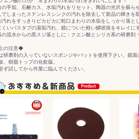
クエン酸の力が 水まわりの水垢汚れをきれいにします！
台の手垢、石鹸カス、水垢汚れをリセット。陶器の光沢を蘇ら
&前処理
んでしまったステンレスシンクの汚れを除去して新品の輝きを
の汚れをすっきりピカピカに蛇口まわりの水垢をしっかり落と
にくいバスタブの湯垢汚れ、鏡についた軽い鱗状痕をキレイに
器の流水からの黒スジ落としに：クエン酸とシリカ系の研磨剤
上の注意◆
は研磨剤の入っていないスポンジやパットを使用下さい。鏡面
板、樹脂トップの化粧版。
必ず試してから作業に臨んでください。