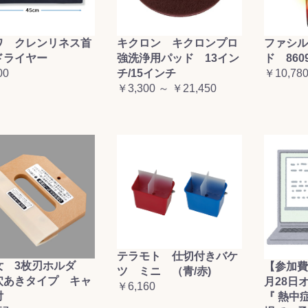
ワ クレンリネス首
キクロン キクロンプロ
ファシル
ドライヤー
強洗浄用パッド 13イン
ド 860
00
チ/15インチ
￥10,78
￥3,300 ～ ￥21,450
テラモト 仕切付きバケ
女 3枚刃ホルダ
【参加費
ツ ミニ （青/赤)
穴あきタイプ キャ
月28日
￥6,160
付
『 熱中