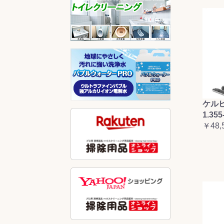
ケルヒ
1.355
￥48,