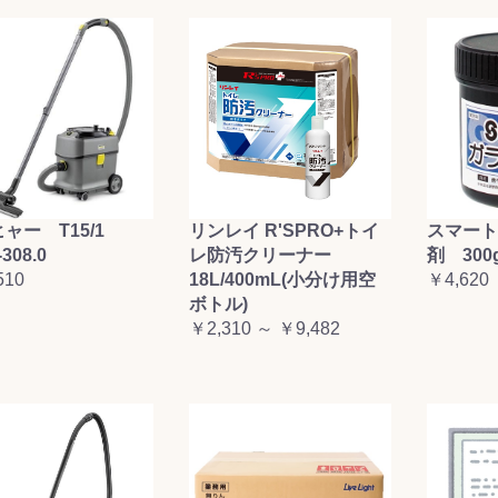
お買い物を続ける
カートへ進む
ャー T15/1
リンレイ R'SPRO+トイ
スマート
-308.0
レ防汚クリーナー
剤 300
510
18L/400mL(小分け用空
￥4,620
ボトル)
￥2,310 ～ ￥9,482