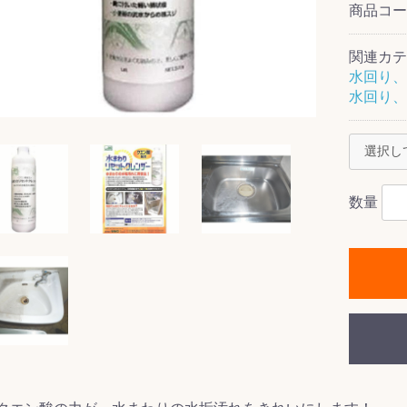
商品コ
関連カテ
水回り、
水回り、
ス(一般製品)
ンテナンス用樹
樹脂製品
クス
製品
ラ フロアケアシ
用・テラゾー・
ックス
ーナー
クリーナー
クリーナー
クス
樹脂製品
製品
ンテナンス用樹
ー製品
商品
品
商品
剤
ート用
ス
式モップ
イヤー
ッチメント
布
式用)
キューム
イトバキューム
スタイプ
ード
ポリッシャー
数量
ス