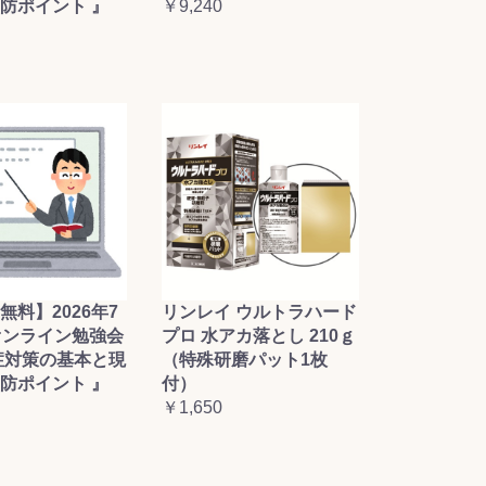
防ポイント 』
￥9,240
無料】2026年7
リンレイ ウルトラハード
オンライン勉強会
プロ 水アカ落とし 210ｇ
症対策の基本と現
（特殊研磨パット1枚
防ポイント 』
付）
￥1,650