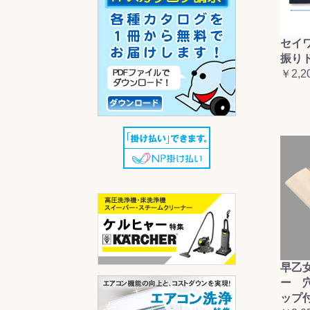
セイ
振り
￥2,2
早乙
ー 
ップ