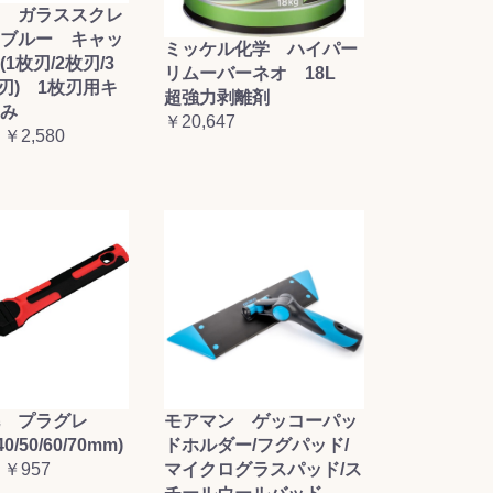
 ガラススクレ
ブルー キャッ
ミッケル化学 ハイパー
1枚刃/2枚刃/3
リムーバーネオ 18L
枚刃) 1枚刃用キ
超強力剥離剤
み
￥20,647
 ￥2,580
毛 プラグレ
モアマン ゲッコーパッ
0/50/60/70mm)
ドホルダー/フグパッド/
 ￥957
マイクログラスパッド/ス