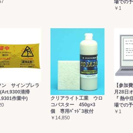
57
場での予
￥1
ソン サインブレラ
【参加費
(Art.9300清掃
月28日
クリアライト工業 ウロ
t.9301作業中)
『 熱中
コバスター 450g×3
20
場での予
個 専用ﾊﾟｯﾄﾞ3枚付
￥1
￥14,850