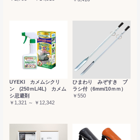
UYEKI カメムシクリ
ひまわり みぞすき ブ
ン (250ｍL/4L) カメム
ラシ付（6mm/10ｍｍ）
シ忌避剤
￥550
￥1,321 ～ ￥12,342