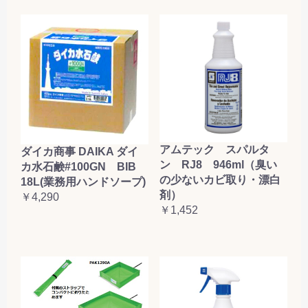
アムテック スパルタ
ダイカ商事 DAIKA ダイ
ン RJ8 946ml（臭い
カ水石鹸#100GN BIB
の少ないカビ取り・漂白
18L(業務用ハンドソープ)
剤）
￥4,290
￥1,452