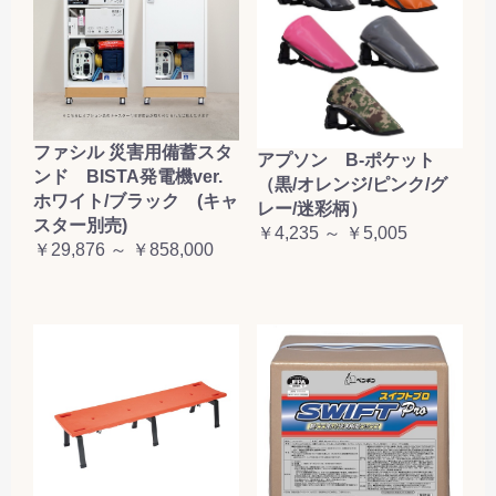
お買い物を続ける
カートへ進む
ファシル 災害用備蓄スタ
アプソン B-ポケット
ンド BISTA発電機ver.
（黒/オレンジ/ピンク/グ
ホワイト/ブラック (キャ
レー/迷彩柄）
スター別売)
￥4,235 ～ ￥5,005
￥29,876 ～ ￥858,000