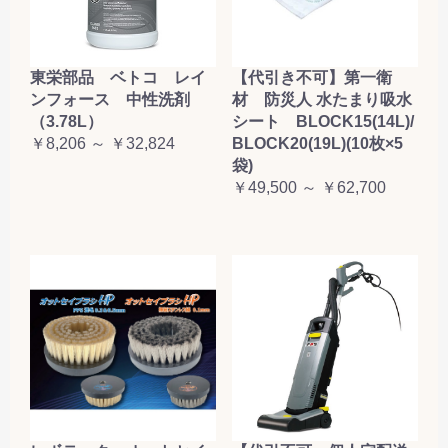
東栄部品 ベトコ レイ
【代引き不可】第一衛
ンフォース 中性洗剤
材 防災人 水たまり吸水
（3.78L）
シート BLOCK15(14L)/
￥8,206 ～ ￥32,824
BLOCK20(19L)(10枚×5
袋)
￥49,500 ～ ￥62,700