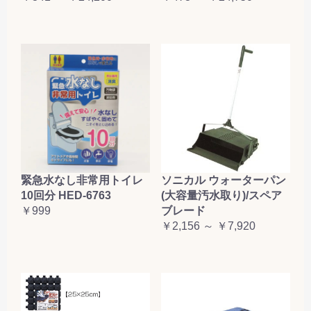
緊急水なし非常用トイレ
ソニカル ウォーターパン
10回分 HED-6763
(大容量汚水取り)/スペア
￥999
ブレード
￥2,156 ～ ￥7,920