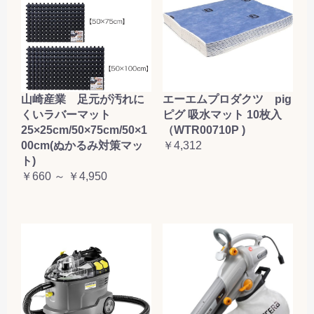
山崎産業 足元が汚れに
エーエムプロダクツ pig
くいラバーマット
ピグ 吸水マット 10枚入
25×25cm/50×75cm/50×1
（WTR00710P )
00cm(ぬかるみ対策マッ
￥4,312
ト)
￥660 ～ ￥4,950