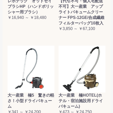
レボテック オットセイ
【代引不可・個人宅配送
ブラシHP（ハンドポリッ
不可】大一産業 アップ
シャー用ブラシ）
ライトバキュームクリー
￥16,940 ～ ￥18,480
ナー FPS-12GE/合成繊維
フィルターバッグ10枚入
￥3,850 ～ ￥67,100
大一産業 極5 驚きの軽
大一産業 極HOTEL(ホ
さ！小型ドライバキュー
テル・宿泊施設用ドライ
ム
バキューム)
￥341 ～ ￥24,200
￥473 ～ ￥24,750