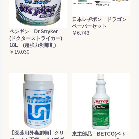
日本レヂボン ドラゴン
ペーパーセット
ペンギン Dr.Stryker
￥6,743
(ドクターストライカー)
18L (超強力剥離剤)
￥19,030
【医薬用外毒劇物】クリ
東栄部品 BETCO(ベト