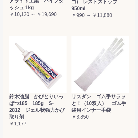
アライト工業 パイプダ
コ) レストストップ
ッシュ 1kg
950ml
￥10,120 ～ ￥19,690
￥990 ～ ￥11,880
鈴木油脂 かびとりいっ
リスダン ゴム手サラッ
ぱつ185 185g S-
と！（10双入） ゴム手
2812 ジェル状強力かび
袋用インナー手袋
取り剤
￥3,850
￥1,177