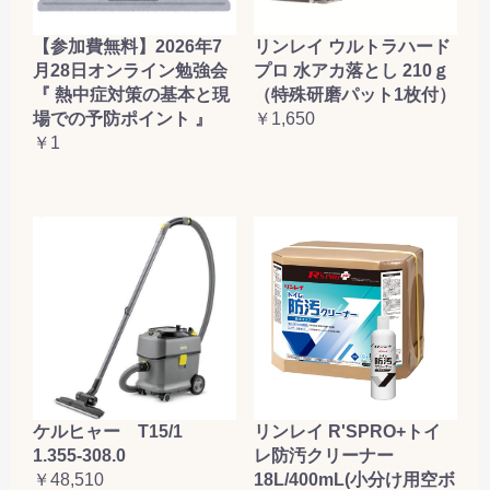
【参加費無料】2026年7
リンレイ ウルトラハード
月28日オンライン勉強会
プロ 水アカ落とし 210ｇ
『 熱中症対策の基本と現
（特殊研磨パット1枚付）
場での予防ポイント 』
￥1,650
￥1
ケルヒャー T15/1
リンレイ R'SPRO+トイ
1.355-308.0
レ防汚クリーナー
￥48,510
18L/400mL(小分け用空ボ