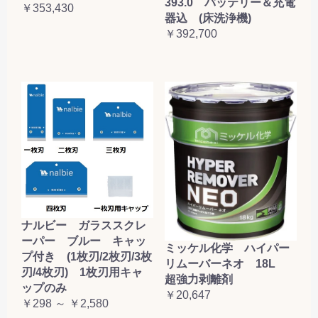
393.0 バッテリー＆充電
￥353,430
器込 (床洗浄機)
￥392,700
ナルビー ガラススクレ
ーパー ブルー キャッ
ミッケル化学 ハイパー
プ付き (1枚刃/2枚刃/3枚
リムーバーネオ 18L
刃/4枚刃) 1枚刃用キャ
超強力剥離剤
ップのみ
￥20,647
￥298 ～ ￥2,580