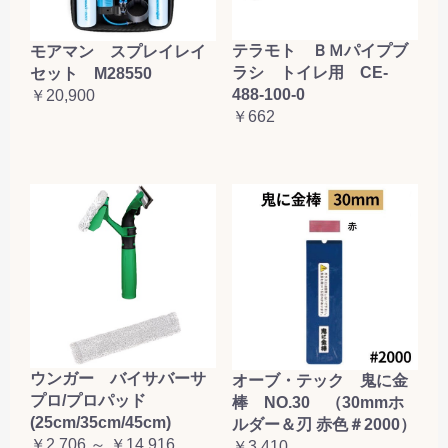
テラモト ＢＭパイプブ
モアマン スプレイレイ
ラシ トイレ用 CE-
セット M28550
488-100-0
￥20,900
￥662
ウンガー バイサバーサ
オーブ・テック 鬼に金
プロ/プロパッド
棒 NO.30 （30mmホ
(25cm/35cm/45cm)
ルダー＆刃 赤色＃2000）
￥2,706 ～ ￥14,916
￥3,410