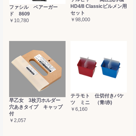
HD4/8 Classicビルメン用
ファシル ベアーガー
セット
ド 8609
￥98,000
￥10,780
テラモト 仕切付きバケ
早乙女 3枚刃ホルダー
ツ ミニ （青/赤)
穴あきタイプ キャップ
￥6,160
付
￥2,057