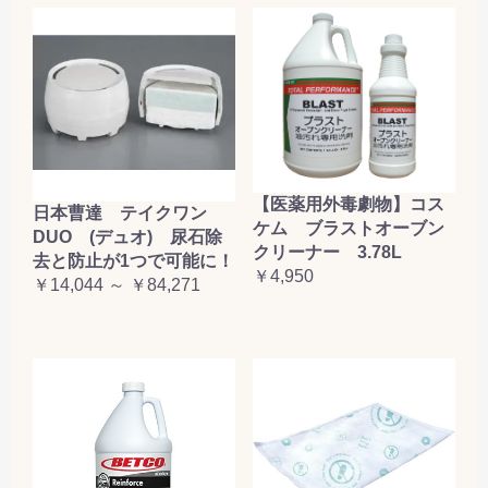
【医薬用外毒劇物】コス
日本曹達 テイクワン
ケム ブラストオーブン
DUO (デュオ) 尿石除
クリーナー 3.78L
去と防止が1つで可能に！
￥4,950
￥14,044 ～ ￥84,271