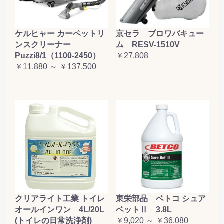
ケルヒャー カーペットリ
京セラ ブロワバキュー
ンスクリーナー
ム RESV-1510V
Puzzi8/1（1100-2450）
￥27,808
￥11,880 ～ ￥137,500
クリアライト工業 トイレ
東栄部品 ベトコ シュア
オールインワン 4L/20L
ベットⅡ 3.8L
(トイレの日常洗浄剤)
￥9,020 ～ ￥36,080