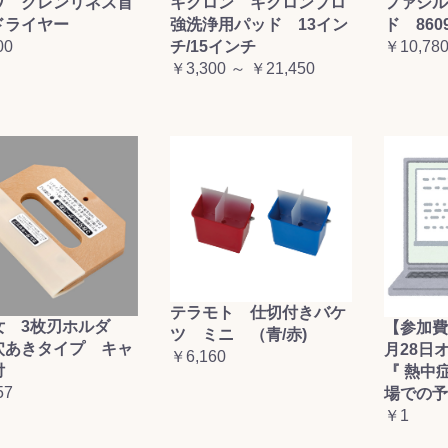
ワ クレンリネス首
キクロン キクロンプロ
ファシル
ドライヤー
強洗浄用パッド 13イン
ド 860
00
チ/15インチ
￥10,78
￥3,300 ～ ￥21,450
テラモト 仕切付きバケ
女 3枚刃ホルダ
【参加費
ツ ミニ （青/赤)
穴あきタイプ キャ
月28日
￥6,160
付
『 熱中
57
場での予
￥1