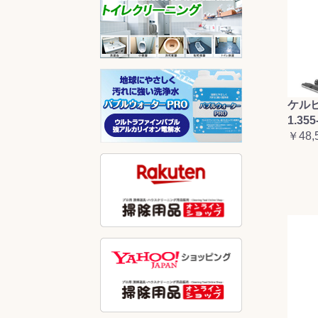
ケルヒ
1.355
￥48,