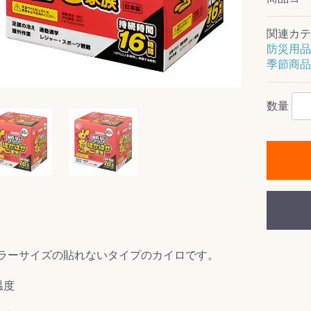
関連カテ
防災用品
季節商品
ス(一般製品)
ンテナンス用樹
樹脂製品
クス
製品
ラ フロアケアシ
用・テラゾー・
ックス
ーナー
クリーナー
クリーナー
クス
樹脂製品
製品
ンテナンス用樹
ー製品
商品
品
商品
剤
ート用
ス
数量
式モップ
イヤー
ッチメント
布
式用)
キューム
イトバキューム
スタイプ
ード
ポリッシャー
ス
ラーサイズの貼れないタイプのカイロです。
温度