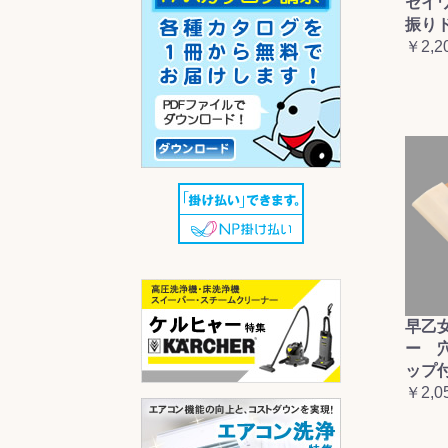
セイ
振り
￥2,2
早乙
ー 
ップ
￥2,0