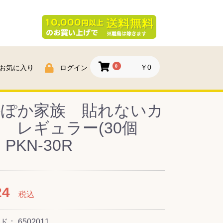
0
￥0
お気に入り
ログイン
かぽか家族 貼れないカ
 レギュラー(30個
PKN-30R
24
税込
ード：
6502011