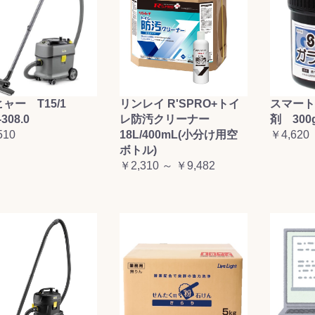
お買い物を続ける
カートへ進む
ャー T15/1
リンレイ R'SPRO+トイ
スマート
-308.0
レ防汚クリーナー
剤 300
510
18L/400mL(小分け用空
￥4,620
ボトル)
￥2,310 ～ ￥9,482