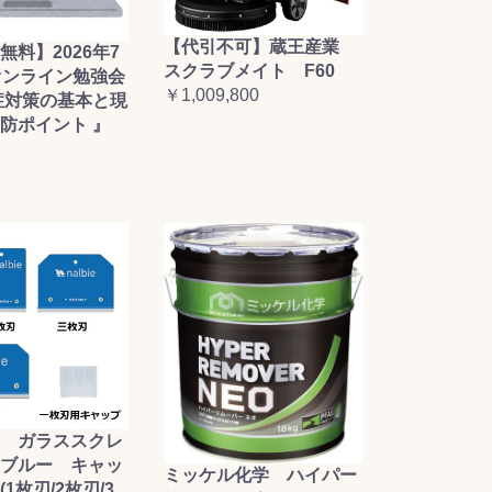
【代引不可】蔵王産業
無料】2026年7
スクラブメイト F60
オンライン勉強会
￥1,009,800
症対策の基本と現
防ポイント 』
 ガラススクレ
ブルー キャッ
ミッケル化学 ハイパー
1枚刃/2枚刃/3