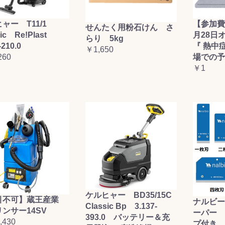
ャー T11/1
【参加費
せんたく用粉石けん さ
sic Re!Plast
月28日
らり 5kg
-210.0
『 熱中
￥1,650
260
場での予
￥1
ケルヒャー BD35/15C
引不可】蔵王産業
ナルビー
Classic Bp 3.137-
ンサー14SV
ーパー 
393.0 バッテリー＆充
,430
プ付き (