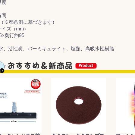
温度
&前処理
時間
間（※都条例に基づきます）
サイズ（mm）
5×奥行約95
水、活性炭、バーミキュライト、塩類、高吸水性樹脂