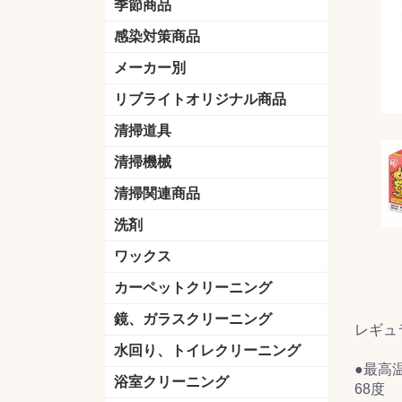
季節商品
感染対策商品
おう吐物
除菌洗剤
うがい薬
マスク
手洗い石鹸
手指消毒
手袋
メーカー別
クオリティ
ニイタカ
シーバイエス
リンレイ
ペンギンワックス
横浜油脂工業
ミッケル化学（旧：スイショウ
ユシロ化学
コニシ
つやげん
ダイカ商事
スリーエムジャパン
山崎産業
テラモト
セイワ
エトレー
ラバーメイド
ジャパックス
日本サニパック
ケルヒャー
マキタ
ショーワグローブ
花王
サラヤ
アルボース
コスケム
ミヤキ
紺商
信徳ポミー
樹脂ワック
下地剤
ドライメ
水性・半
油性ワッ
特殊用途
ニュート
天然石材
木床用ワ
床用クリ
剥離剤
植物油用
鉱物油用
その他
樹脂ワッ
水性・半
下地剤
特殊用途
ドライメ
クリーナ
ハクリ剤
石材床用
木床用商
日常管理
リブライトオリジナル商品
＆ユーホー）
脂仕上げ
ステム
コンクリ
脂ワック
LLオレンジクリーナー
LL油脂専用クリーナー
LLワックスモップ
LL-21
マーベラスiL
清掃道具
ほうき
ちりとり
モップ及び関連品
モップ
ハードフロア用ダストモップ
テラモト
その他
ワンタッチ
水切りドラ
その他アタ
関連商品
ワックス塗
清掃機械
(ワンタッチ
掃除機
高圧洗浄機
吸水機
カーペット用マシン
送風機
ポリッシャー
ポリッシャー・自動床洗浄機用
掃除機用紙パック
その他
ドライバ
アップラ
コードレ
階段用
スタンダ
高速回転
ハンディ
関連商品
清掃関連商品
パッド
ダストカート
台車
移動式バレット
脚立
モップハンガー
サインボード
光沢計
カーペット汚染度計
洗剤
床用表面洗浄剤
ハクリ剤
厨房用
工場用
石材用
サビ用
木材用
タイル用
外壁用
壁面用
手あか用
病院用
除菌用
ワックス
樹脂ワックス
半樹脂ワックス
フローリング用
病院用ワックス
中性ワックス
石材用
木床用
その他
シーバイエス
リンレイ
ペンギンワック
コニシ
スイショウ
ユシロ
信徳ポミー
その他
カーペットクリーニング
洗剤
ブラシ
パット
その他
ガム除去剤
シミ抜き剤
鏡、ガラスクリーニング
レギュ
ガラスワイパー
シャンパー(ウオッシャー)
ガラススクイジー
ケレン
ツールホルダー
洗剤
天井・高所作業
うろこ取り
水回り、トイレクリーニング
●最高
洗剤
尿石除去剤
水アカ除去剤
排水管つまり除去剤
消臭・防臭剤
道具
ブラシ
ラバーカップ
水アカ除去
浴室クリーニング
68度