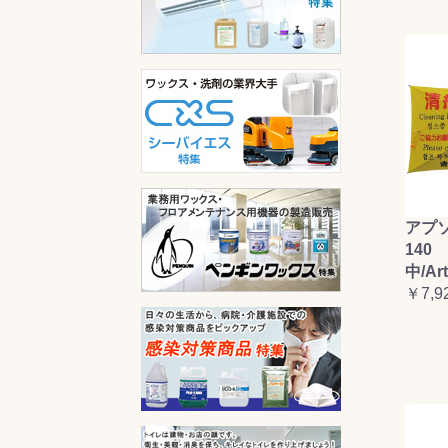
アプ
140 
中/Ar
￥7,9