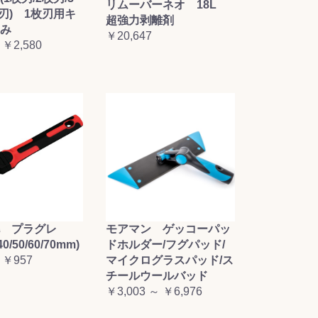
リムーバーネオ 18L
枚刃) 1枚刃用キ
超強力剥離剤
み
￥20,647
 ￥2,580
毛 プラグレ
モアマン ゲッコーパッ
0/50/60/70mm)
ドホルダー/フグパッド/
 ￥957
マイクログラスパッド/ス
チールウールバッド
￥3,003 ～ ￥6,976