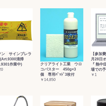
ソン サインブレラ
【参加費
(Art.9300清掃
月28日
クリアライト工業 ウロ
t.9301作業中)
『 熱中
コバスター 450g×3
20
場での予
個 専用ﾊﾟｯﾄﾞ3枚付
￥1
￥14,850