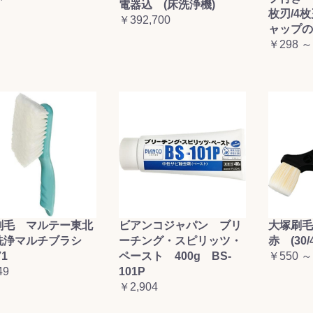
電器込 (床洗浄機)
枚刃/4
￥392,700
ャップの
￥298 ～
刷毛 マルテー東北
ビアンコジャパン ブリ
大塚刷
洗浄マルチブラシ
ーチング・スピリッツ・
赤 (30/4
71
ペースト 400g BS-
￥550 ～
49
101P
￥2,904