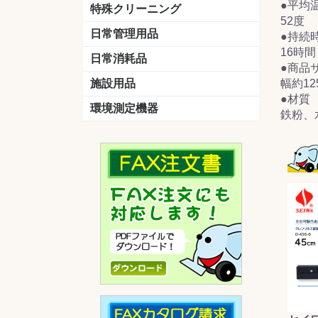
●平均
洗剤
道具
バスクリーナー
カビ取り剤
スポンジ
特殊クリーニング
52度
石材
エアコン
外壁
その他
洗浄剤
リンス&中和剤
洗浄ツール
洗浄シート
洗浄
道具
日常管理用品
●持続
剤
16時
クリーナー
洗濯用洗剤
油汚れ落とし
サビ取り剤
タバコ専用消臭
日常消耗品
●商品
トイレットペーパー
ペーパータオル
便座除菌クリーナー
ポリ袋
施設用品
幅約12
●材質
マット・他
ベンチ
灰皿
傘立
くず入れ
環境測定機器
鉄粉、
残留塩素測定器
空気環境測定器
粉じん計
風速計
温湿度計