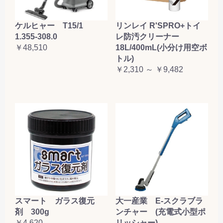
ケルヒャー T15/1
リンレイ R'SPRO+トイ
1.355-308.0
レ防汚クリーナー
￥48,510
18L/400mL(小分け用空ボ
トル)
￥2,310 ～ ￥9,482
大一産業 E-スクラブラ
スマート ガラス復元
ンチャー (充電式小型ポ
剤 300g
リッシャー)
￥4,620