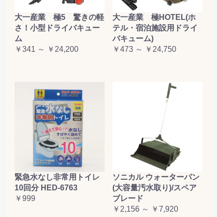
大一産業 極5 驚きの軽
大一産業 極HOTEL(ホ
さ！小型ドライバキュー
テル・宿泊施設用ドライ
ム
バキューム)
￥341 ～ ￥24,200
￥473 ～ ￥24,750
緊急水なし非常用トイレ
ソニカル ウォーターパン
10回分 HED-6763
(大容量汚水取り)/スペア
￥999
ブレード
￥2,156 ～ ￥7,920