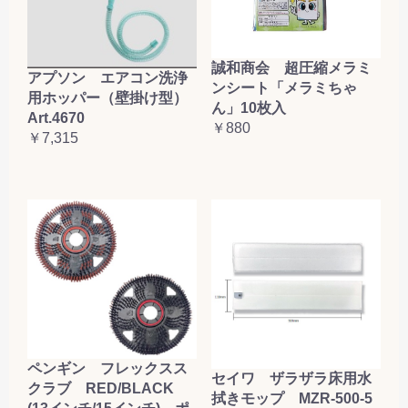
誠和商会 超圧縮メラミ
アプソン エアコン洗浄
ンシート「メラミちゃ
用ホッパー（壁掛け型）
ん」10枚入
Art.4670
￥880
￥7,315
ペンギン フレックスス
セイワ ザラザラ床用水
クラブ RED/BLACK
拭きモップ MZR-500-5