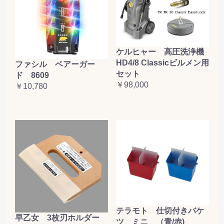
ケルヒャー 高圧洗浄機
HD4/8 Classicビルメン用
ファシル ベアーガー
セット
ド 8609
￥98,000
￥10,780
テラモト 仕切付きバケ
早乙女 3枚刃ホルダー
ツ ミニ （青/赤)