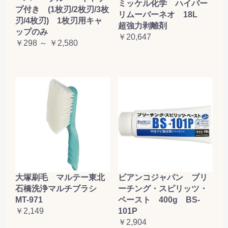
ミッケル化学 ハイパー
プ付き (1枚刃/2枚刃/3枚
リムーバーネオ 18L
刃/4枚刃) 1枚刃用キャ
超強力剥離剤
ップのみ
￥20,647
￥298 ～ ￥2,580
大塚刷毛 マルテー東北
ビアンコジャパン ブリ
石橋洗浄マルチブラシ
ーチング・スピリッツ・
MT-971
ペースト 400g BS-
￥2,149
101P
￥2,904