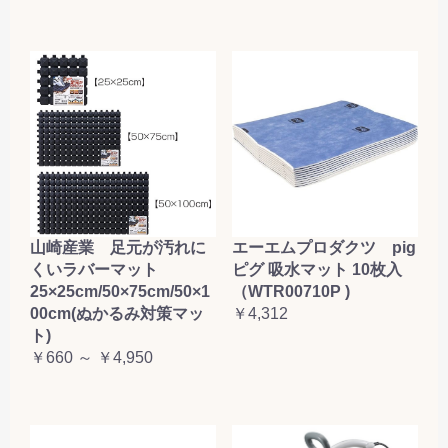
山崎産業 足元が汚れに
エーエムプロダクツ pig
くいラバーマット
ピグ 吸水マット 10枚入
25×25cm/50×75cm/50×1
（WTR00710P )
00cm(ぬかるみ対策マッ
￥4,312
ト)
￥660 ～ ￥4,950