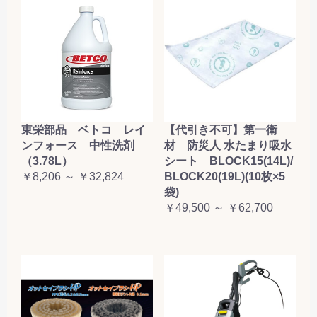
東栄部品 ベトコ レイ
【代引き不可】第一衛
ンフォース 中性洗剤
材 防災人 水たまり吸水
（3.78L）
シート BLOCK15(14L)/
￥8,206 ～ ￥32,824
BLOCK20(19L)(10枚×5
袋)
￥49,500 ～ ￥62,700