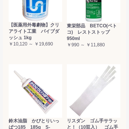
【医薬用外毒劇物】クリ
東栄部品 BETCO(ベト
アライト工業 パイプダ
コ) レストストップ
ッシュ 1kg
950ml
￥10,120 ～ ￥19,690
￥990 ～ ￥11,880
鈴木油脂 かびとりいっ
リスダン ゴム手サラッ
ぱつ185 185g S-
と！（10双入） ゴム手