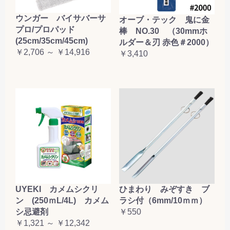
お買い物を続ける
カートへ進む
ウンガー バイサバーサ
オーブ・テック 鬼に金
プロ/プロパッド
棒 NO.30 （30mmホ
(25cm/35cm/45cm)
ルダー＆刃 赤色＃2000）
￥2,706 ～ ￥14,916
￥3,410
UYEKI カメムシクリ
ひまわり みぞすき ブ
ン (250ｍL/4L) カメム
ラシ付（6mm/10ｍｍ）
シ忌避剤
￥550
￥1,321 ～ ￥12,342