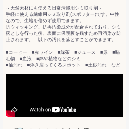
～天然素材にも使える日常清掃用シミ取り剤～
手軽に使える繊維用シミ取り剤(スポッター)です。中性
なので、生地を傷めず使用できます。
抗ウィッキング、抗再汚染成分が配合されており、シミ
落としを行った後、表面に保護膜を残すため再汚染が防
止されます。 以下の汚れを落とすことができます。
■コーヒー ■赤ワイン ■緑茶 ■ジュース ■尿 ■嘔
吐物 ■血液 ■鉢や植物などのシミ
■油汚れ ■浮き戻ってくるスポット ■土砂汚れ など