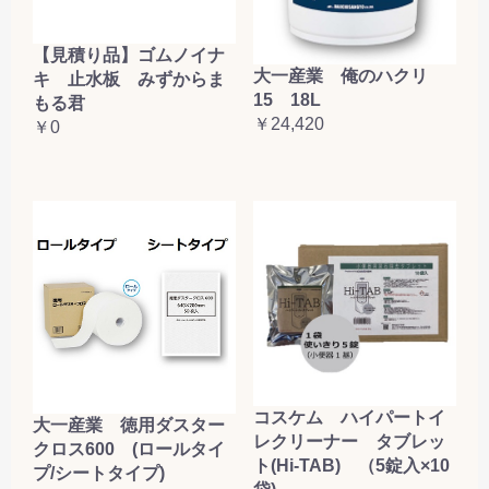
【見積り品】ゴムノイナ
大一産業 俺のハクリ
キ 止水板 みずからま
15 18L
もる君
￥24,420
￥0
コスケム ハイパートイ
大一産業 徳用ダスター
レクリーナー タブレッ
クロス600 (ロールタイ
ト(Hi-TAB) （5錠入×10
プ/シートタイプ)