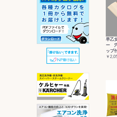
早乙
ー 
ップ
￥2,0