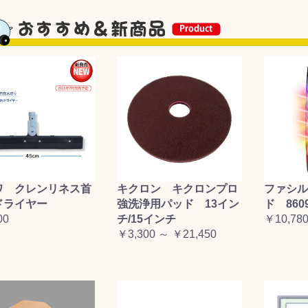
&前処理
ワ クレンリネス首
キクロン キクロンプロ
ファシル
ドライヤー
強洗浄用パッド 13イン
ド 860
00
チ/15インチ
￥10,78
￥3,300 ～ ￥21,450