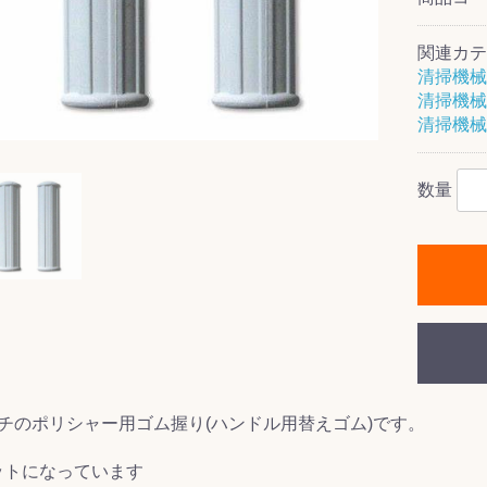
関連カテ
清掃機械
清掃機械
ス(一般製品)
ンテナンス用樹
樹脂製品
クス
製品
ラ フロアケアシ
用・テラゾー・
ックス
ーナー
クリーナー
クリーナー
クス
樹脂製品
製品
ンテナンス用樹
ー製品
商品
品
商品
清掃機械
剤
ート用
ス
数量
式モップ
イヤー
ッチメント
布
式用)
キューム
イトバキューム
スタイプ
ード
ポリッシャー
ス
ンチのポリシャー用ゴム握り(ハンドル用替えゴム)です。
ットになっています