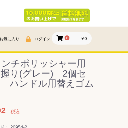
0
￥0
お気に入り
ログイン
インチポリッシャー用
握り(グレー) 2個セ
ト ハンドル用替えゴム
92
税込
ード：
20954-2