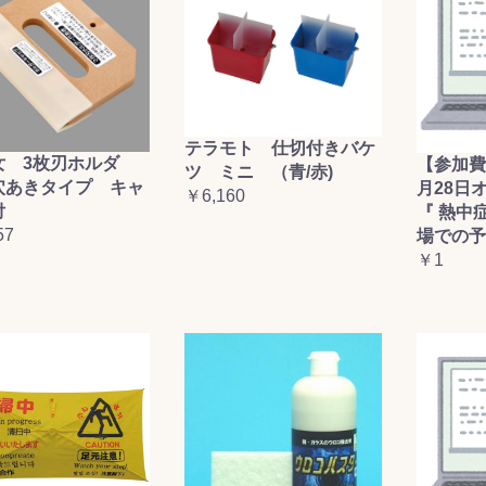
テラモト 仕切付きバケ
女 3枚刃ホルダ
【参加費
ツ ミニ （青/赤)
穴あきタイプ キャ
月28日
￥6,160
付
『 熱中
57
場での予
￥1