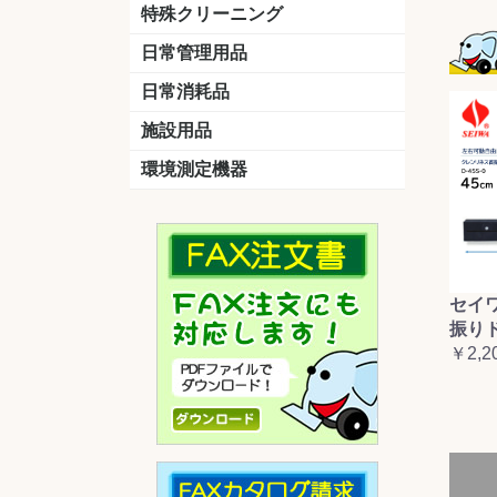
洗剤
道具
バスクリーナー
カビ取り剤
スポンジ
特殊クリーニング
石材
エアコン
外壁
その他
洗浄剤
リンス&中和剤
洗浄ツール
洗浄シート
洗浄
道具
日常管理用品
剤
クリーナー
洗濯用洗剤
油汚れ落とし
サビ取り剤
タバコ専用消臭
日常消耗品
トイレットペーパー
ペーパータオル
便座除菌クリーナー
ポリ袋
施設用品
マット・他
ベンチ
灰皿
傘立
くず入れ
環境測定機器
残留塩素測定器
空気環境測定器
粉じん計
風速計
温湿度計
セイ
振り
￥2,2