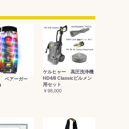
ケルヒャー 高圧洗浄機
HD4/8 Classicビルメン
 ベアーガー
用セット
9
￥98,000
0