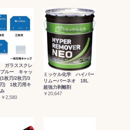
 ガラススクレ
ブルー キャッ
ミッケル化学 ハイパー
1枚刃/2枚刃/3
リムーバーネオ 18L
枚刃) 1枚刃用キ
超強力剥離剤
み
￥20,647
 ￥2,580