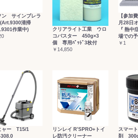
ソン サインブレラ
【参加費
(Art.9300清掃
月28日
クリアライト工業 ウロ
t.9301作業中)
『 熱中
コバスター 450g×3
20
場での予
個 専用ﾊﾟｯﾄﾞ3枚付
￥1
￥14,850
ャー T15/1
リンレイ R'SPRO+トイ
スマート
-308.0
レ防汚クリーナー
剤 300