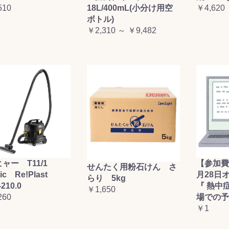
510
18L/400mL(小分け用空
￥4,620
お買い物を続ける
カートへ進む
ボトル)
￥2,310 ～ ￥9,482
ャー T11/1
【参加費
せんたく用粉石けん さ
sic Re!Plast
月28日
らり 5kg
-210.0
『 熱中
￥1,650
260
場での予
￥1