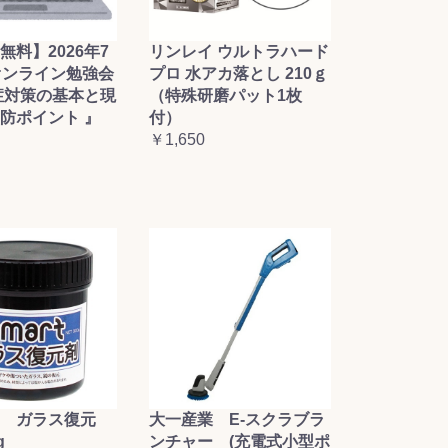
無料】2026年7
リンレイ ウルトラハード
オンライン勉強会
プロ 水アカ落とし 210ｇ
症対策の基本と現
（特殊研磨パット1枚
防ポイント 』
付）
￥1,650
大一産業 E-スクラブラ
 ガラス復元
ンチャー (充電式小型ポ
g