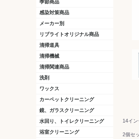
季節商品
感染対策商品
おう吐物
除菌洗剤
うがい薬
マスク
手洗い石鹸
手指消毒
手袋
メーカー別
クオリティ
ニイタカ
シーバイエス
リンレイ
ペンギンワックス
横浜油脂工業
ミッケル化学（旧：スイショウ
ユシロ化学
コニシ
つやげん
ダイカ商事
スリーエムジャパン
山崎産業
テラモト
セイワ
エトレー
ラバーメイド
ジャパックス
日本サニパック
ケルヒャー
マキタ
ショーワグローブ
花王
サラヤ
アルボース
コスケム
ミヤキ
紺商
信徳ポミー
樹脂ワック
下地剤
ドライメ
水性・半
油性ワッ
特殊用途
ニュート
天然石材
木床用ワ
床用クリ
剥離剤
植物油用
鉱物油用
その他
樹脂ワッ
水性・半
下地剤
特殊用途
ドライメ
クリーナ
ハクリ剤
石材床用
木床用商
日常管理
リブライトオリジナル商品
＆ユーホー）
脂仕上げ
ステム
コンクリ
脂ワック
LLオレンジクリーナー
LL油脂専用クリーナー
LLワックスモップ
LL-21
マーベラスiL
清掃道具
ほうき
ちりとり
モップ及び関連品
モップ
ハードフロア用ダストモップ
テラモト
その他
ワンタッチ
水切りドラ
その他アタ
関連商品
ワックス塗
清掃機械
(ワンタッチ
掃除機
高圧洗浄機
吸水機
カーペット用マシン
送風機
ポリッシャー
ポリッシャー・自動床洗浄機用
掃除機用紙パック
その他
ドライバ
アップラ
コードレ
階段用
スタンダ
高速回転
ハンディ
関連商品
清掃関連商品
パッド
ダストカート
台車
移動式バレット
脚立
モップハンガー
サインボード
光沢計
カーペット汚染度計
洗剤
床用表面洗浄剤
ハクリ剤
厨房用
工場用
石材用
サビ用
木材用
タイル用
外壁用
壁面用
手あか用
病院用
除菌用
ワックス
樹脂ワックス
半樹脂ワックス
フローリング用
病院用ワックス
中性ワックス
石材用
木床用
その他
シーバイエス
リンレイ
ペンギンワック
コニシ
スイショウ
ユシロ
信徳ポミー
その他
カーペットクリーニング
洗剤
ブラシ
パット
その他
ガム除去剤
シミ抜き剤
鏡、ガラスクリーニング
ガラスワイパー
シャンパー(ウオッシャー)
ガラススクイジー
ケレン
ツールホルダー
洗剤
天井・高所作業
うろこ取り
14イ
水回り、トイレクリーニング
洗剤
尿石除去剤
水アカ除去剤
排水管つまり除去剤
消臭・防臭剤
道具
ブラシ
ラバーカップ
水アカ除去
浴室クリーニング
2個セ