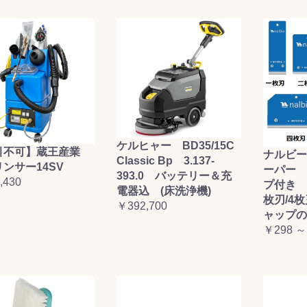
ケルヒャー BD35/15C
引不可】蔵王産業
ナルビー
Classic Bp 3.137-
ンサー14SV
ーパー 
393.0 バッテリー＆充
,430
プ付き (
電器込 (床洗浄機)
枚刃/4
￥392,700
ャップの
￥298 ～