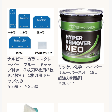
ナルビー ガラススクレ
ーパー ブルー キャッ
ミッケル化学 ハイパー
プ付き (1枚刃/2枚刃/3枚
リムーバーネオ 18L
刃/4枚刃) 1枚刃用キャ
超強力剥離剤
ップのみ
￥20,647
￥298 ～ ￥2,580