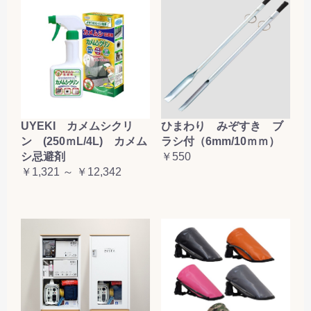
UYEKI カメムシクリ
ひまわり みぞすき ブ
ン (250ｍL/4L) カメム
ラシ付（6mm/10ｍｍ）
シ忌避剤
￥550
￥1,321 ～ ￥12,342