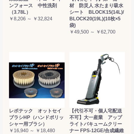
ンフォース 中性洗剤
材 防災人 水たまり吸水
（3.78L）
シート BLOCK15(14L)/
￥8,206 ～ ￥32,824
BLOCK20(19L)(10枚×5
袋)
￥49,500 ～ ￥62,700
レボテック オットセイ
【代引不可・個人宅配送
ブラシHP（ハンドポリッ
不可】大一産業 アップ
シャー用ブラシ）
ライトバキュームクリー
￥16,940 ～ ￥18,480
ナー FPS-12GE/合成繊維