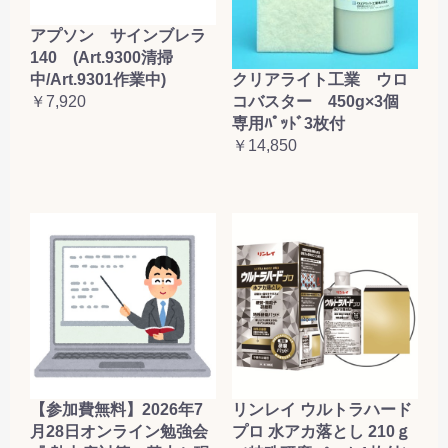
アプソン サインブレラ
140 (Art.9300清掃
クリアライト工業 ウロ
中/Art.9301作業中)
コバスター 450g×3個
￥7,920
専用ﾊﾟｯﾄﾞ3枚付
￥14,850
【参加費無料】2026年7
リンレイ ウルトラハード
月28日オンライン勉強会
プロ 水アカ落とし 210ｇ