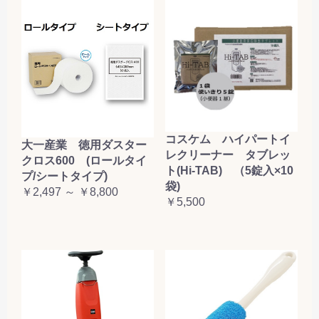
コスケム ハイパートイ
大一産業 徳用ダスター
レクリーナー タブレッ
クロス600 (ロールタイ
ト(Hi-TAB) （5錠入×10
プ/シートタイプ)
袋)
￥2,497 ～ ￥8,800
￥5,500