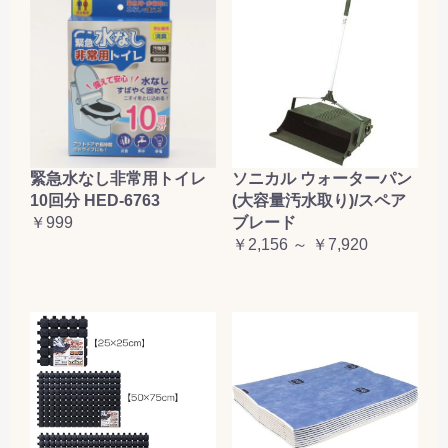
緊急水なし非常用トイレ
ソニカル ウォーターパン
10回分 HED-6763
(大容量汚水取り)/スペア
￥999
ブレード
￥2,156 ～ ￥7,920