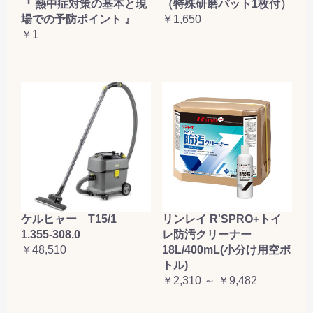
『 熱中症対策の基本と現
（特殊研磨パット1枚付）
場での予防ポイント 』
￥1,650
￥1
ケルヒャー T15/1
リンレイ R'SPRO+トイ
1.355-308.0
レ防汚クリーナー
￥48,510
18L/400mL(小分け用空ボ
トル)
￥2,310 ～ ￥9,482