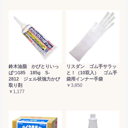
鈴木油脂 かびとりいっ
リスダン ゴム手サラッ
ぱつ185 185g S-
と！（10双入） ゴム手
2812 ジェル状強力かび
袋用インナー手袋
取り剤
￥3,850
￥1,177