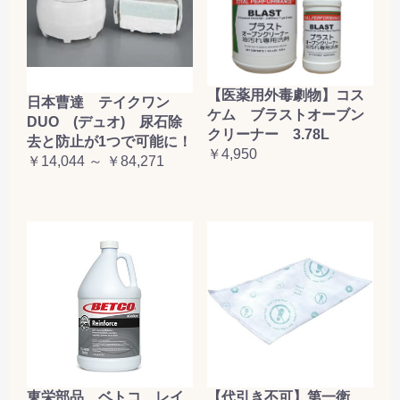
【医薬用外毒劇物】コス
日本曹達 テイクワン
ケム ブラストオーブン
DUO (デュオ) 尿石除
クリーナー 3.78L
去と防止が1つで可能に！
￥4,950
￥14,044 ～ ￥84,271
東栄部品 ベトコ レイ
【代引き不可】第一衛