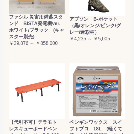
ファシル 災害用備蓄スタ
アプソン B-ポケット
ンド BISTA発電機ver.
（黒/オレンジ/ピンク/グ
ホワイト/ブラック (キャ
レー/迷彩柄）
スター別売)
￥4,235 ～ ￥5,005
￥29,876 ～ ￥858,000
【代引不可】テラモト
ペンギンワックス スイ
レスキューボードベン
フトプロ 18L (軽くて