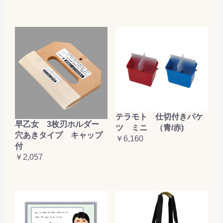
テラモト 仕切付きバケ
早乙女 3枚刃ホルダー
ツ ミニ （青/赤)
穴あきタイプ キャップ
￥6,160
付
￥2,057