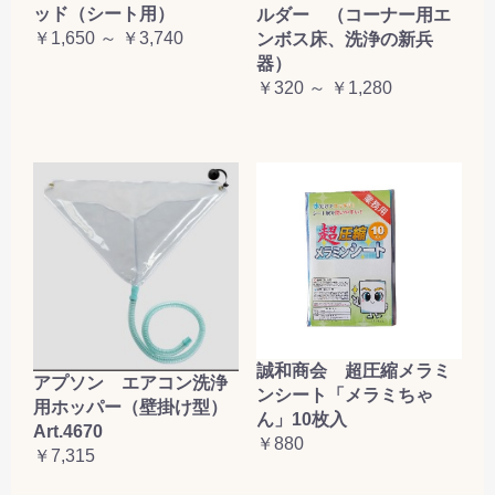
ッド（シート用）
ルダー （コーナー用エ
￥1,650 ～ ￥3,740
ンボス床、洗浄の新兵
器）
￥320 ～ ￥1,280
誠和商会 超圧縮メラミ
アプソン エアコン洗浄
ンシート「メラミちゃ
用ホッパー（壁掛け型）
ん」10枚入
Art.4670
￥880
￥7,315