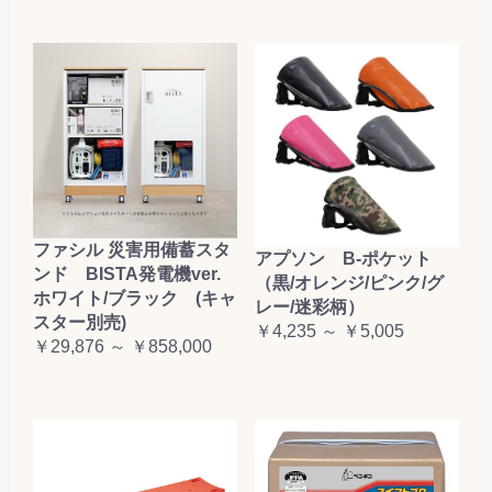
ファシル 災害用備蓄スタ
アプソン B-ポケット
ンド BISTA発電機ver.
（黒/オレンジ/ピンク/グ
ホワイト/ブラック (キャ
レー/迷彩柄）
スター別売)
￥4,235 ～ ￥5,005
￥29,876 ～ ￥858,000