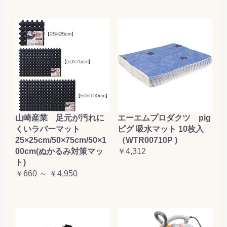
山崎産業 足元が汚れに
エーエムプロダクツ pig
くいラバーマット
ピグ 吸水マット 10枚入
25×25cm/50×75cm/50×1
（WTR00710P )
00cm(ぬかるみ対策マッ
￥4,312
ト)
￥660 ～ ￥4,950