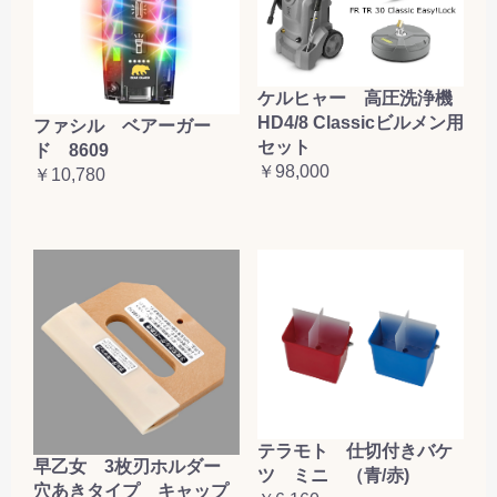
ケルヒャー 高圧洗浄機
HD4/8 Classicビルメン用
ファシル ベアーガー
セット
ド 8609
￥98,000
￥10,780
テラモト 仕切付きバケ
早乙女 3枚刃ホルダー
ツ ミニ （青/赤)
穴あきタイプ キャップ