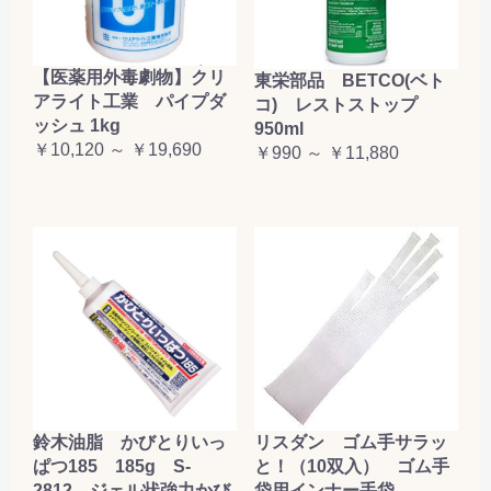
【医薬用外毒劇物】クリ
東栄部品 BETCO(ベト
アライト工業 パイプダ
コ) レストストップ
ッシュ 1kg
950ml
￥10,120 ～ ￥19,690
￥990 ～ ￥11,880
鈴木油脂 かびとりいっ
リスダン ゴム手サラッ
ぱつ185 185g S-
と！（10双入） ゴム手
2812 ジェル状強力かび
袋用インナー手袋