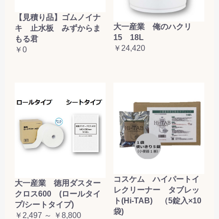
【見積り品】ゴムノイナ
大一産業 俺のハクリ
キ 止水板 みずからま
15 18L
もる君
￥24,420
￥0
コスケム ハイパートイ
大一産業 徳用ダスター
レクリーナー タブレッ
クロス600 (ロールタイ
ト(Hi-TAB) （5錠入×10
プ/シートタイプ)
袋)
￥2,497 ～ ￥8,800