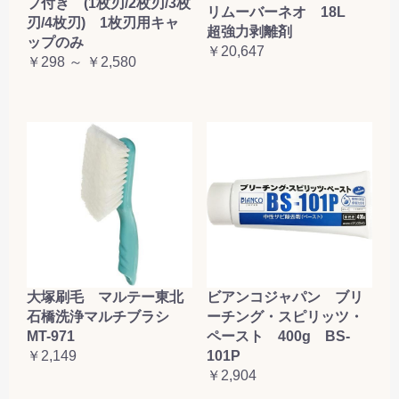
プ付き (1枚刃/2枚刃/3枚
リムーバーネオ 18L
刃/4枚刃) 1枚刃用キャ
超強力剥離剤
ップのみ
￥20,647
￥298 ～ ￥2,580
大塚刷毛 マルテー東北
ビアンコジャパン ブリ
石橋洗浄マルチブラシ
ーチング・スピリッツ・
MT-971
ペースト 400g BS-
￥2,149
101P
￥2,904