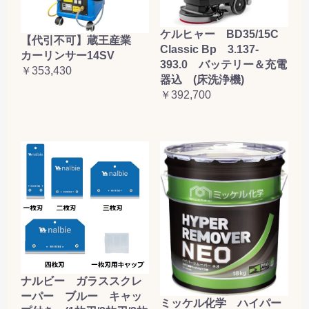
ケルヒャー BD35/15C
【代引不可】蔵王産業
Classic Bp 3.137-
カーリンサー14SV
393.0 バッテリー＆充電
￥353,430
器込 (床洗浄機)
￥392,700
ナルビー ガラススクレ
ーパー ブルー キャッ
ミッケル化学 ハイパー