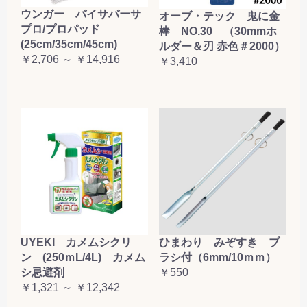
ウンガー バイサバーサ
お買い物を続ける
カートへ進む
オーブ・テック 鬼に金
プロ/プロパッド
棒 NO.30 （30mmホ
(25cm/35cm/45cm)
ルダー＆刃 赤色＃2000）
￥2,706 ～ ￥14,916
￥3,410
UYEKI カメムシクリ
ひまわり みぞすき ブ
ン (250ｍL/4L) カメム
ラシ付（6mm/10ｍｍ）
シ忌避剤
￥550
￥1,321 ～ ￥12,342