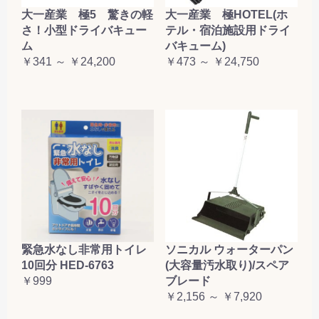
大一産業 極5 驚きの軽
大一産業 極HOTEL(ホ
さ！小型ドライバキュー
テル・宿泊施設用ドライ
ム
バキューム)
￥341 ～ ￥24,200
￥473 ～ ￥24,750
緊急水なし非常用トイレ
ソニカル ウォーターパン
10回分 HED-6763
(大容量汚水取り)/スペア
￥999
ブレード
￥2,156 ～ ￥7,920