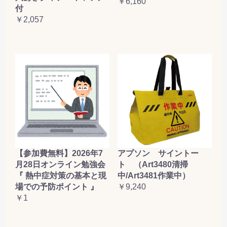
￥6,160
付
￥2,057
【参加費無料】2026年7
アプソン サイントー
月28日オンライン勉強会
ト （Art3480清掃
『 熱中症対策の基本と現
中/Art3481作業中）
場での予防ポイント 』
￥9,240
￥1