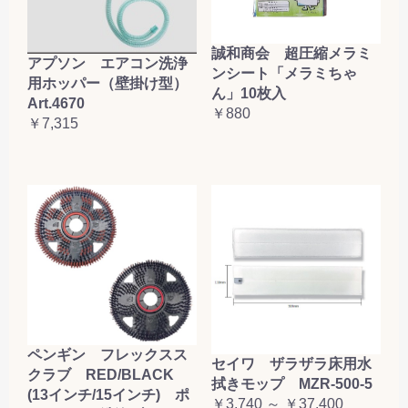
誠和商会 超圧縮メラミ
アプソン エアコン洗浄
ンシート「メラミちゃ
用ホッパー（壁掛け型）
ん」10枚入
Art.4670
￥880
￥7,315
ペンギン フレックスス
セイワ ザラザラ床用水
クラブ RED/BLACK
拭きモップ MZR-500-5
(13インチ/15インチ) ポ
￥3,740 ～ ￥37,400