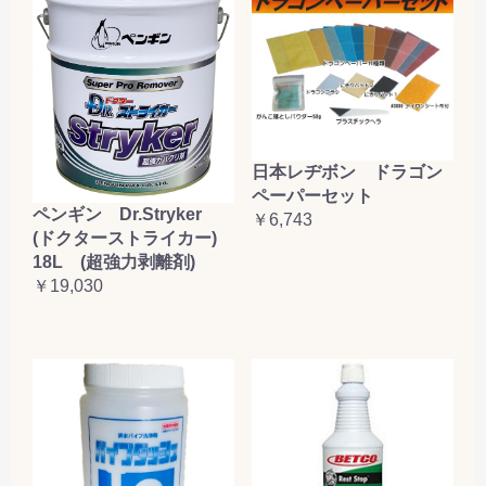
日本レヂボン ドラゴン
ペーパーセット
ペンギン Dr.Stryker
￥6,743
(ドクターストライカー)
18L (超強力剥離剤)
￥19,030