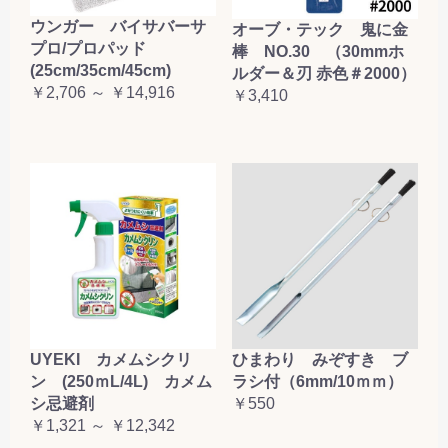
ウンガー バイサバーサ
オーブ・テック 鬼に金
プロ/プロパッド
棒 NO.30 （30mmホ
(25cm/35cm/45cm)
ルダー＆刃 赤色＃2000）
￥2,706 ～ ￥14,916
￥3,410
UYEKI カメムシクリ
ひまわり みぞすき ブ
ン (250ｍL/4L) カメム
ラシ付（6mm/10ｍｍ）
シ忌避剤
￥550
￥1,321 ～ ￥12,342