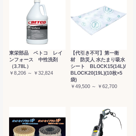
東栄部品 ベトコ レイ
【代引き不可】第一衛
ンフォース 中性洗剤
材 防災人 水たまり吸水
（3.78L）
シート BLOCK15(14L)/
￥8,206 ～ ￥32,824
BLOCK20(19L)(10枚×5
袋)
￥49,500 ～ ￥62,700