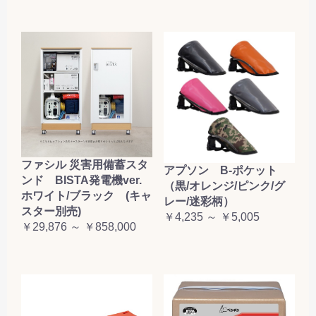
ファシル 災害用備蓄スタ
アプソン B-ポケット
ンド BISTA発電機ver.
（黒/オレンジ/ピンク/グ
ホワイト/ブラック (キャ
レー/迷彩柄）
スター別売)
￥4,235 ～ ￥5,005
￥29,876 ～ ￥858,000