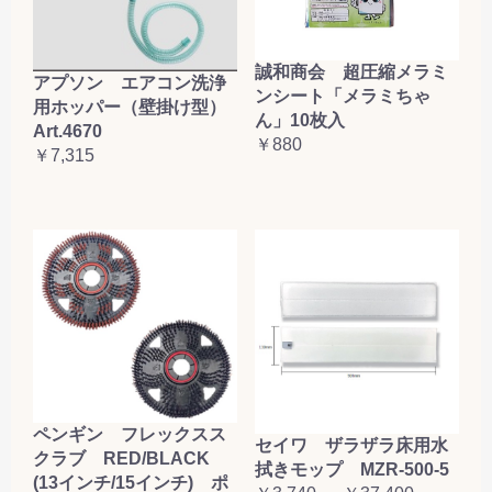
誠和商会 超圧縮メラミ
アプソン エアコン洗浄
ンシート「メラミちゃ
用ホッパー（壁掛け型）
ん」10枚入
Art.4670
￥880
￥7,315
ペンギン フレックスス
セイワ ザラザラ床用水
クラブ RED/BLACK
拭きモップ MZR-500-5
(13インチ/15インチ) ポ