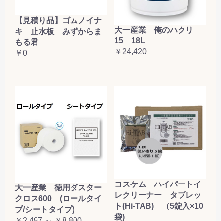
【見積り品】ゴムノイナ
大一産業 俺のハクリ
キ 止水板 みずからま
15 18L
もる君
￥24,420
￥0
コスケム ハイパートイ
大一産業 徳用ダスター
レクリーナー タブレッ
クロス600 (ロールタイ
ト(Hi-TAB) （5錠入×10
プ/シートタイプ)
袋)
￥2,497 ～ ￥8,800