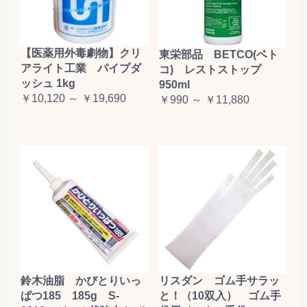
【医薬用外毒劇物】クリ
東栄部品 BETCO(ベト
アライト工業 パイプダ
コ) レストストップ
ッシュ 1kg
950ml
￥10,120 ～ ￥19,690
￥990 ～ ￥11,880
鈴木油脂 かびとりいっ
リスダン ゴム手サラッ
ぱつ185 185g S-
と！（10双入） ゴム手