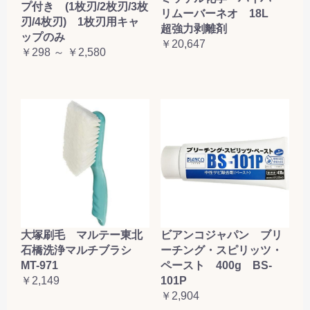
プ付き (1枚刃/2枚刃/3枚
リムーバーネオ 18L
刃/4枚刃) 1枚刃用キャ
超強力剥離剤
ップのみ
￥20,647
￥298 ～ ￥2,580
大塚刷毛 マルテー東北
ビアンコジャパン ブリ
石橋洗浄マルチブラシ
ーチング・スピリッツ・
MT-971
ペースト 400g BS-
￥2,149
101P
￥2,904