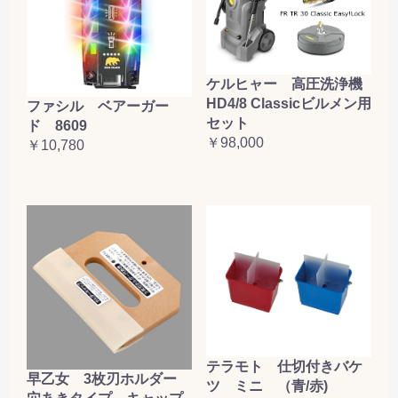
ケルヒャー 高圧洗浄機
HD4/8 Classicビルメン用
ファシル ベアーガー
セット
ド 8609
￥98,000
￥10,780
テラモト 仕切付きバケ
早乙女 3枚刃ホルダー
ツ ミニ （青/赤)