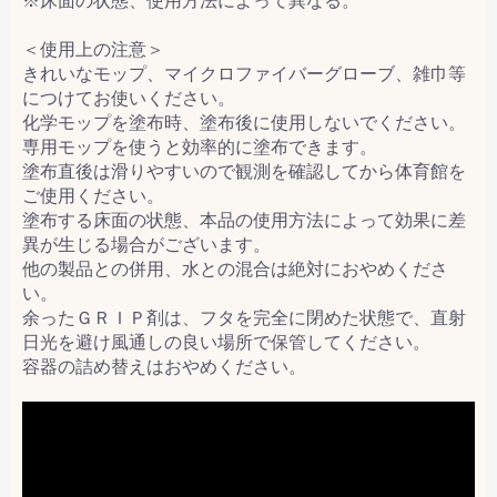
※床面の状態、使用方法によって異なる。
＜使用上の注意＞
きれいなモップ、マイクロファイバーグローブ、雑巾等
につけてお使いください。
化学モップを塗布時、塗布後に使用しないでください。
専用モップを使うと効率的に塗布できます。
塗布直後は滑りやすいので観測を確認してから体育館を
ご使用ください。
塗布する床面の状態、本品の使用方法によって効果に差
異が生じる場合がございます。
他の製品との併用、水との混合は絶対におやめくださ
い。
余ったＧＲＩＰ剤は、フタを完全に閉めた状態で、直射
日光を避け風通しの良い場所で保管してください。
容器の詰め替えはおやめください。