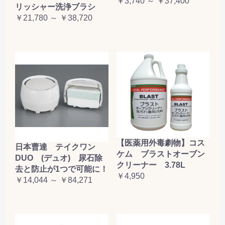
￥3,740 ～ ￥37,400
リッシャー洗浄ブラシ
￥21,780 ～ ￥38,720
【医薬用外毒劇物】コス
日本曹達 テイクワン
ケム ブラストオーブン
DUO (デュオ) 尿石除
クリーナー 3.78L
去と防止が1つで可能に！
￥4,950
￥14,044 ～ ￥84,271