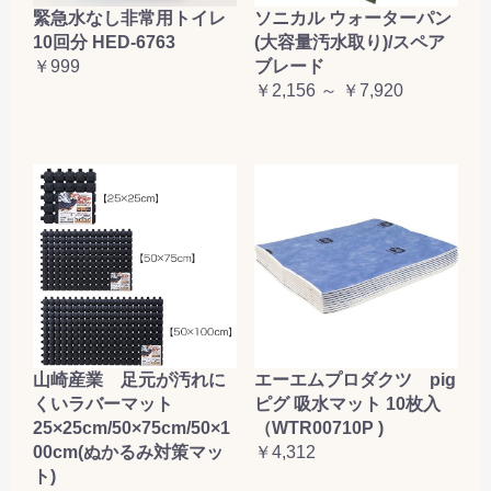
緊急水なし非常用トイレ
ソニカル ウォーターパン
10回分 HED-6763
(大容量汚水取り)/スペア
￥999
ブレード
￥2,156 ～ ￥7,920
山崎産業 足元が汚れに
エーエムプロダクツ pig
くいラバーマット
ピグ 吸水マット 10枚入
25×25cm/50×75cm/50×1
（WTR00710P )
00cm(ぬかるみ対策マッ
￥4,312
ト)