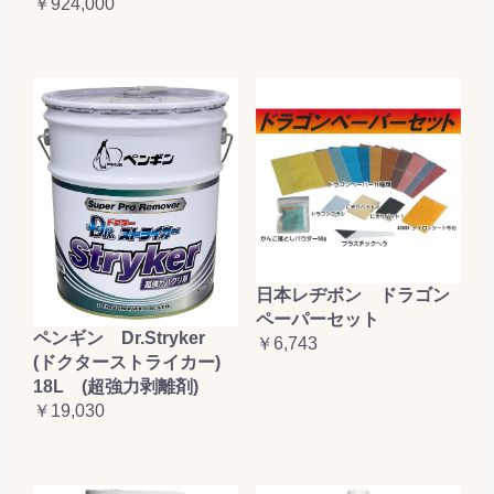
￥924,000
日本レヂボン ドラゴン
ペーパーセット
ペンギン Dr.Stryker
￥6,743
(ドクターストライカー)
18L (超強力剥離剤)
￥19,030