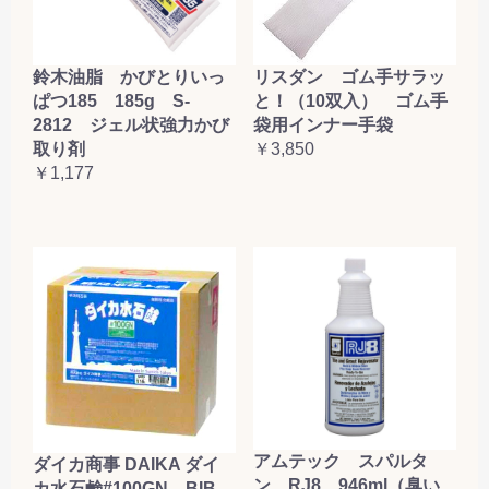
鈴木油脂 かびとりいっ
リスダン ゴム手サラッ
ぱつ185 185g S-
と！（10双入） ゴム手
2812 ジェル状強力かび
袋用インナー手袋
取り剤
￥3,850
￥1,177
アムテック スパルタ
ダイカ商事 DAIKA ダイ
ン RJ8 946ml（臭い
カ水石鹸#100GN BIB