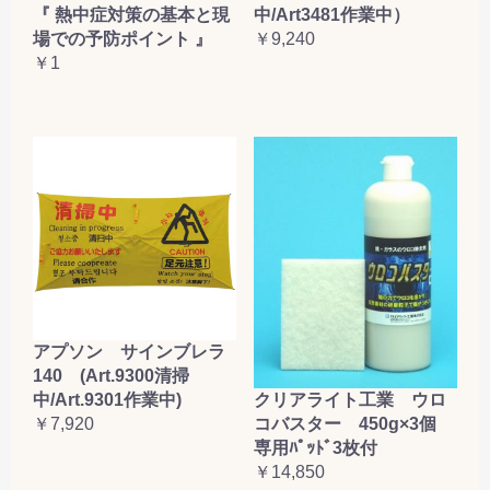
『 熱中症対策の基本と現
中/Art3481作業中）
場での予防ポイント 』
￥9,240
￥1
アプソン サインブレラ
140 (Art.9300清掃
クリアライト工業 ウロ
中/Art.9301作業中)
コバスター 450g×3個
￥7,920
専用ﾊﾟｯﾄﾞ3枚付
￥14,850