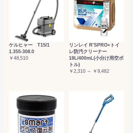
ケルヒャー T15/1
リンレイ R'SPRO+トイ
1.355-308.0
レ防汚クリーナー
￥48,510
18L/400mL(小分け用空ボ
トル)
￥2,310 ～ ￥9,482