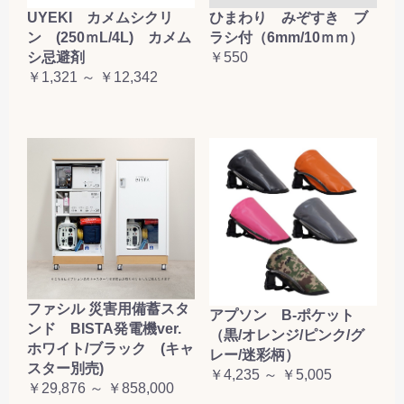
UYEKI カメムシクリ
ひまわり みぞすき ブ
お買い物を続ける
カートへ進む
ン (250ｍL/4L) カメム
ラシ付（6mm/10ｍｍ）
シ忌避剤
￥550
￥1,321 ～ ￥12,342
ファシル 災害用備蓄スタ
アプソン B-ポケット
ンド BISTA発電機ver.
（黒/オレンジ/ピンク/グ
ホワイト/ブラック (キャ
レー/迷彩柄）
スター別売)
￥4,235 ～ ￥5,005
￥29,876 ～ ￥858,000