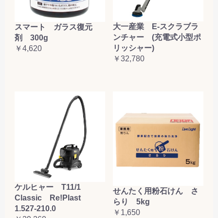
大一産業 E-スクラブラ
スマート ガラス復元
ンチャー (充電式小型ポ
剤 300g
リッシャー)
￥4,620
￥32,780
ケルヒャー T11/1
せんたく用粉石けん さ
Classic Re!Plast
らり 5kg
1.527-210.0
￥1,650