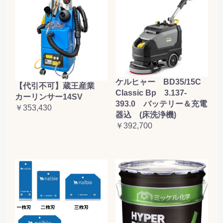
ケルヒャー BD35/15C
【代引不可】蔵王産業
Classic Bp 3.137-
カーリンサー14SV
393.0 バッテリー＆充電
￥353,430
器込 (床洗浄機)
￥392,700