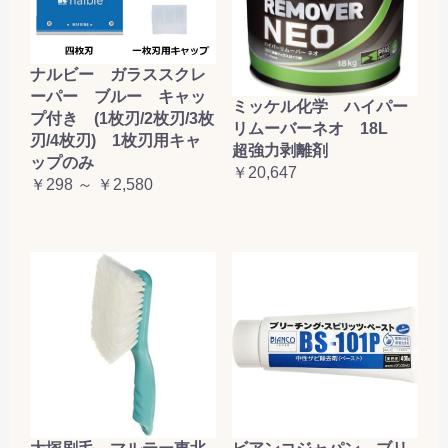
ナルビー ガラススクレ
ーパー ブルー キャッ
ミッケル化学 ハイパー
プ付き (1枚刃/2枚刃/3枚
リムーバーネオ 18L
刃/4枚刃) 1枚刃用キャ
超強力剥離剤
ップのみ
￥20,647
￥298 ～ ￥2,580