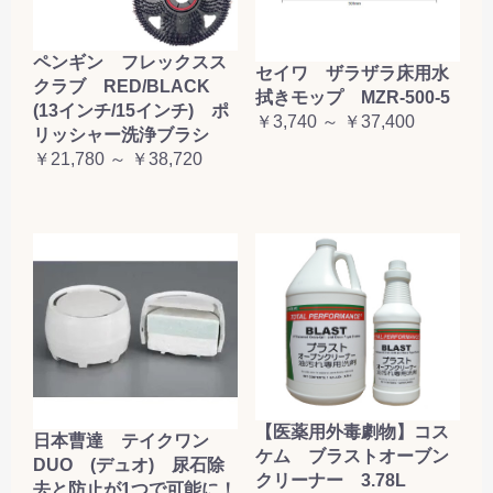
ペンギン フレックスス
セイワ ザラザラ床用水
クラブ RED/BLACK
拭きモップ MZR-500-5
(13インチ/15インチ) ポ
￥3,740 ～ ￥37,400
リッシャー洗浄ブラシ
￥21,780 ～ ￥38,720
【医薬用外毒劇物】コス
日本曹達 テイクワン
ケム ブラストオーブン
DUO (デュオ) 尿石除
クリーナー 3.78L
去と防止が1つで可能に！