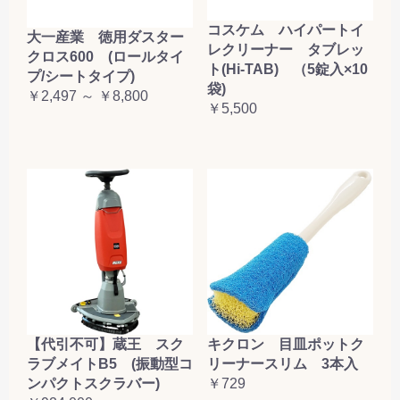
コスケム ハイパートイ
大一産業 徳用ダスター
レクリーナー タブレッ
クロス600 (ロールタイ
ト(Hi-TAB) （5錠入×10
プ/シートタイプ)
袋)
￥2,497 ～ ￥8,800
￥5,500
【代引不可】蔵王 スク
キクロン 目皿ポットク
ラブメイトB5 (振動型コ
リーナースリム 3本入
ンパクトスクラバー)
￥729