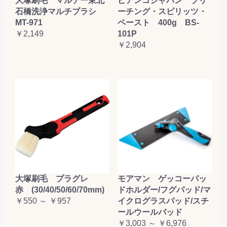
大塚刷毛 マルテー東北
ビアンコジャパン ブリ
石橋洗浄マルチブラシ
ーチング・スピリッツ・
MT-971
ペースト 400g BS-
￥2,149
101P
￥2,904
大塚刷毛 プラグレ
モアマン ゲッコーパッ
赤 (30/40/50/60/70mm)
ドホルダー/フグパッド/マ
￥550 ～ ￥957
イクログラスパッド/スチ
ールウールバッド
￥3,003 ～ ￥6,976