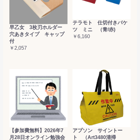
テラモト 仕切付きバケ
早乙女 3枚刃ホルダー
ツ ミニ （青/赤)
穴あきタイプ キャップ
￥6,160
付
￥2,057
【参加費無料】2026年7
アプソン サイントー
月28日オンライン勉強会
ト （Art3480清掃