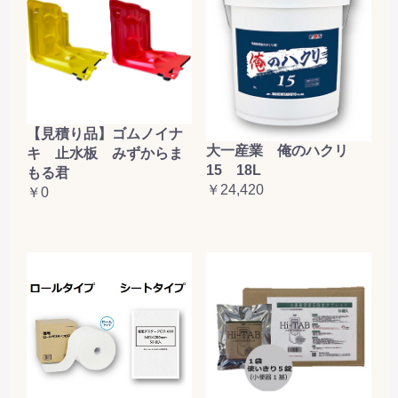
【見積り品】ゴムノイナ
大一産業 俺のハクリ
キ 止水板 みずからま
15 18L
もる君
￥24,420
￥0