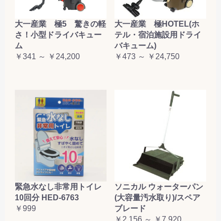
大一産業 極5 驚きの軽
大一産業 極HOTEL(ホ
さ！小型ドライバキュー
テル・宿泊施設用ドライ
ム
バキューム)
￥341 ～ ￥24,200
￥473 ～ ￥24,750
緊急水なし非常用トイレ
ソニカル ウォーターパン
10回分 HED-6763
(大容量汚水取り)/スペア
￥999
ブレード
￥2,156 ～ ￥7,920