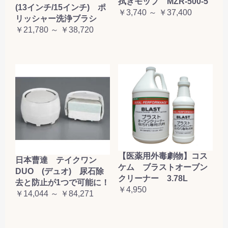
拭きモップ MZR-500-5
(13インチ/15インチ) ポ
￥3,740 ～ ￥37,400
リッシャー洗浄ブラシ
￥21,780 ～ ￥38,720
【医薬用外毒劇物】コス
日本曹達 テイクワン
ケム ブラストオーブン
DUO (デュオ) 尿石除
クリーナー 3.78L
去と防止が1つで可能に！
￥4,950
￥14,044 ～ ￥84,271