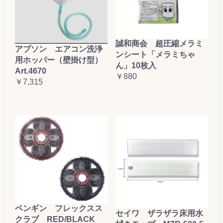
誠和商会 超圧縮メラミ
アプソン エアコン洗浄
ンシート「メラミちゃ
用ホッパー（壁掛け型）
ん」10枚入
Art.4670
￥880
￥7,315
ペンギン フレックスス
セイワ ザラザラ床用水
クラブ RED/BLACK