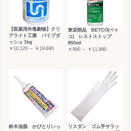
【医薬用外毒劇物】クリ
東栄部品 BETCO(ベト
アライト工業 パイプダ
コ) レストストップ
ッシュ 1kg
950ml
￥10,120 ～ ￥19,690
￥990 ～ ￥11,880
鈴木油脂 かびとりいっ
リスダン ゴム手サラッ