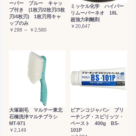
ーパー ブルー キャッ
ミッケル化学 ハイパー
プ付き (1枚刃/2枚刃/3枚
リムーバーネオ 18L
刃/4枚刃) 1枚刃用キャ
超強力剥離剤
ップのみ
￥20,647
￥298 ～ ￥2,580
大塚刷毛 マルテー東北
ビアンコジャパン ブリ
石橋洗浄マルチブラシ
ーチング・スピリッツ・
MT-971
ペースト 400g BS-
￥2,149
101P