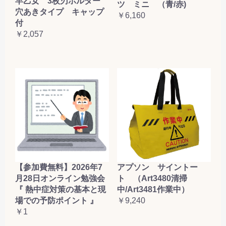
早乙女 3枚刃ホルダー
ツ ミニ （青/赤)
穴あきタイプ キャップ
￥6,160
付
￥2,057
【参加費無料】2026年7
アプソン サイントー
月28日オンライン勉強会
ト （Art3480清掃
『 熱中症対策の基本と現
中/Art3481作業中）
場での予防ポイント 』
￥9,240
￥1