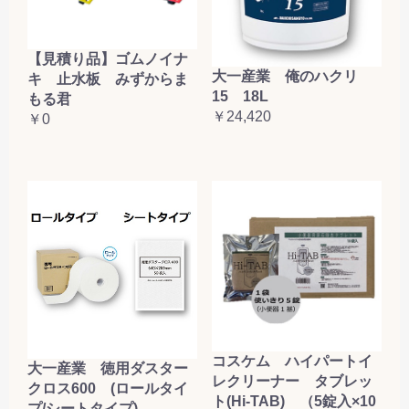
【見積り品】ゴムノイナ
大一産業 俺のハクリ
キ 止水板 みずからま
15 18L
もる君
￥24,420
￥0
コスケム ハイパートイ
大一産業 徳用ダスター
レクリーナー タブレッ
クロス600 (ロールタイ
ト(Hi-TAB) （5錠入×10
プ/シートタイプ)