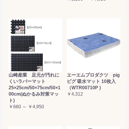
山崎産業 足元が汚れに
エーエムプロダクツ pig
くいラバーマット
ピグ 吸水マット 10枚入
25×25cm/50×75cm/50×1
（WTR00710P )
00cm(ぬかるみ対策マッ
￥4,312
ト)
￥660 ～ ￥4,950