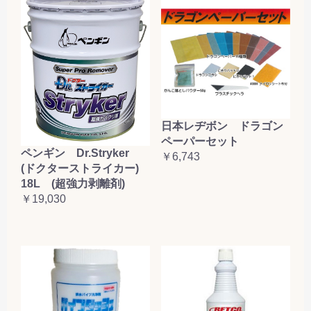
日本レヂボン ドラゴン
ペーパーセット
ペンギン Dr.Stryker
￥6,743
(ドクターストライカー)
18L (超強力剥離剤)
￥19,030