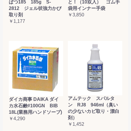
ぱつ185 185g S-
と！（10双入） ゴム手
2812 ジェル状強力かび
袋用インナー手袋
取り剤
￥3,850
￥1,177
アムテック スパルタ
ダイカ商事 DAIKA ダイ
ン RJ8 946ml（臭い
カ水石鹸#100GN BIB
の少ないカビ取り・漂白
18L(業務用ハンドソープ)
剤）
￥4,290
￥1,452