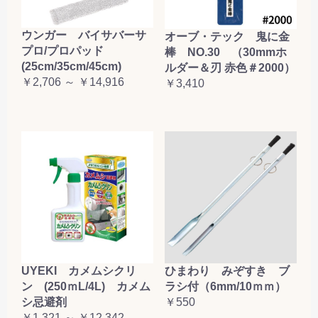
ウンガー バイサバーサ
オーブ・テック 鬼に金
プロ/プロパッド
棒 NO.30 （30mmホ
(25cm/35cm/45cm)
ルダー＆刃 赤色＃2000）
￥2,706 ～ ￥14,916
￥3,410
UYEKI カメムシクリ
ひまわり みぞすき ブ
ン (250ｍL/4L) カメム
ラシ付（6mm/10ｍｍ）
シ忌避剤
￥550
￥1,321 ～ ￥12,342