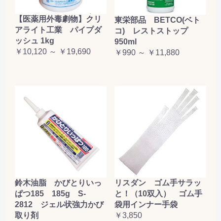
【医薬用外毒劇物】クリ
東栄部品 BETCO(ベト
アライト工業 パイプダ
コ) レストストップ
ッシュ 1kg
950ml
￥10,120 ～ ￥19,690
￥990 ～ ￥11,880
鈴木油脂 かびとりいっ
リスダン ゴム手サラッ
ぱつ185 185g S-
と！（10双入） ゴム手
2812 ジェル状強力かび
袋用インナー手袋
取り剤
￥3,850