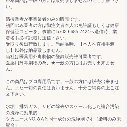
※本商品は一般の方には販売致しませんのでご了解下さ
い。
清掃業者か事業業者のみの販売です。
初回のみ業者の方は御注文者本人の免許証もしくは健康
保健証コピーを、事前にfax03-6685-7424へ送信時、業
者名も必ず記載し送信下さい。
受取り後出荷致します。尚納品時、【本人へ直接手渡
し】以外は納品致しません。
当社は医薬用外毒劇物の登録販売許可業者です。
医薬用外毒劇物の為、★一般の方にはお売り出来ませ
ん。
この商品はプロ専用品です。一般の方には販売出来ませ
ん。また一切の責任は負いません。十分ご納得の上ご注
文下さい。
水垢、排気ガス、サビの除去やスケール化した複合汚染
の洗浄に効果的
タカエースNO.８Aと同一成分の洗浄剤です（染料のみ未
配合）