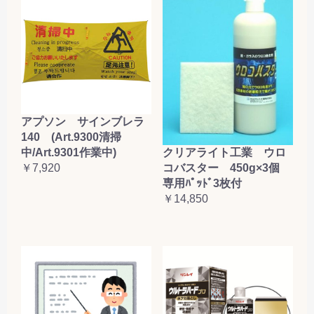
アプソン サインブレラ
140 (Art.9300清掃
クリアライト工業 ウロ
中/Art.9301作業中)
コバスター 450g×3個
￥7,920
専用ﾊﾟｯﾄﾞ3枚付
￥14,850