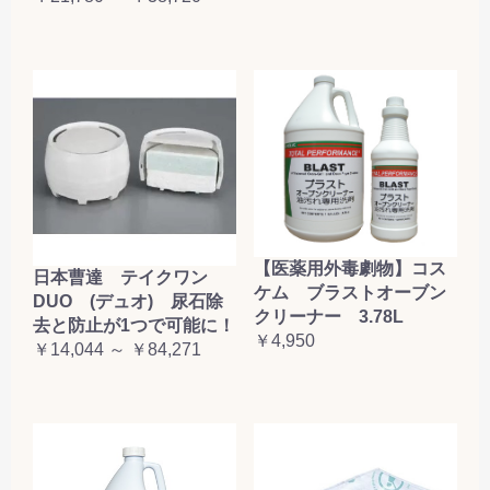
【医薬用外毒劇物】コス
日本曹達 テイクワン
ケム ブラストオーブン
DUO (デュオ) 尿石除
クリーナー 3.78L
去と防止が1つで可能に！
￥4,950
￥14,044 ～ ￥84,271