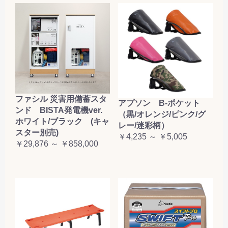
ファシル 災害用備蓄スタ
アプソン B-ポケット
ンド BISTA発電機ver.
（黒/オレンジ/ピンク/グ
ホワイト/ブラック (キャ
レー/迷彩柄）
スター別売)
￥4,235 ～ ￥5,005
￥29,876 ～ ￥858,000