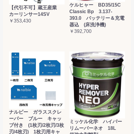
ケルヒャー BD35/15C
【代引不可】蔵王産業
Classic Bp 3.137-
カーリンサー14SV
393.0 バッテリー＆充電
￥353,430
器込 (床洗浄機)
￥392,700
ナルビー ガラススクレ
ーパー ブルー キャッ
ミッケル化学 ハイパー
プ付き (1枚刃/2枚刃/3枚
リムーバーネオ 18L
刃/4枚刃) 1枚刃用キャ