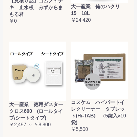
【見積り品】ゴムノイナ
大一産業 俺のハクリ
キ 止水板 みずからま
15 18L
もる君
￥24,420
￥0
コスケム ハイパートイ
大一産業 徳用ダスター
レクリーナー タブレッ
クロス600 (ロールタイ
ト(Hi-TAB) （5錠入×10
プ/シートタイプ)
袋)
￥2,497 ～ ￥8,800
￥5,500