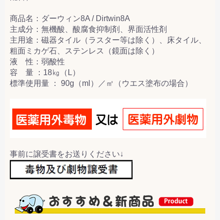
商品名：ダーウィン8A / Dirtwin8A
主成分：無機酸、酸腐食抑制剤、界面活性剤
主用途：磁器タイル（ラスター等は除く）、床タイル、
粗面ミカゲ石、ステンレス（鏡面は除く）
液 性：弱酸性
容 量 ：18㎏（L）
標準使用量 ： 90g（ml）／㎡（ウエス塗布の場合）
事前に譲受書をお送りください↓