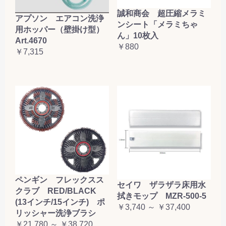
誠和商会 超圧縮メラミ
アプソン エアコン洗浄
ンシート「メラミちゃ
用ホッパー（壁掛け型）
ん」10枚入
Art.4670
￥880
￥7,315
ペンギン フレックスス
セイワ ザラザラ床用水
クラブ RED/BLACK
拭きモップ MZR-500-5
(13インチ/15インチ) ポ
￥3,740 ～ ￥37,400
リッシャー洗浄ブラシ
￥21,780 ～ ￥38,720