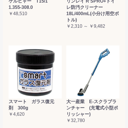
ケルヒャー T15/1
リンレイ R'SPRO+トイ
1.355-308.0
レ防汚クリーナー
￥48,510
18L/400mL(小分け用空ボ
トル)
￥2,310 ～ ￥9,482
大一産業 E-スクラブラ
スマート ガラス復元
ンチャー (充電式小型ポ
剤 300g
リッシャー)
￥4,620
￥32,780