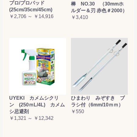
プロ/プロパッド
棒 NO.30 （30mmホ
(25cm/35cm/45cm)
ルダー＆刃 赤色＃2000）
￥2,706 ～ ￥14,916
￥3,410
UYEKI カメムシクリ
ひまわり みぞすき ブ
ン (250ｍL/4L) カメム
ラシ付（6mm/10ｍｍ）
シ忌避剤
￥550
￥1,321 ～ ￥12,342