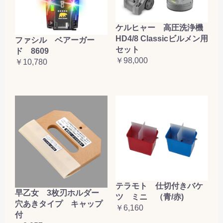
ケルヒャー 高圧洗浄機
HD4/8 Classicビルメン用
ファシル ベアーガー
セット
ド 8609
￥98,000
￥10,780
テラモト 仕切付きバケ
早乙女 3枚刃ホルダー
ツ ミニ （青/赤)
穴あきタイプ キャップ
￥6,160
付