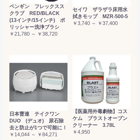
ペンギン フレックスス
セイワ ザラザラ床用水
クラブ RED/BLACK
拭きモップ MZR-500-5
(13インチ/15インチ) ポ
￥3,740 ～ ￥37,400
リッシャー洗浄ブラシ
￥21,780 ～ ￥38,720
【医薬用外毒劇物】コス
日本曹達 テイクワン
ケム ブラストオーブン
DUO (デュオ) 尿石除
クリーナー 3.78L
去と防止が1つで可能に！
￥4,950
￥14,044 ～ ￥84,271