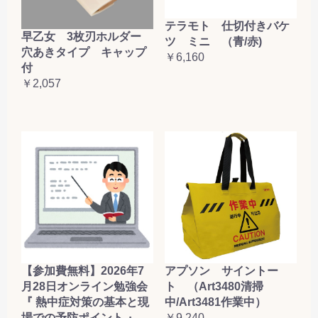
テラモト 仕切付きバケ
早乙女 3枚刃ホルダー
ツ ミニ （青/赤)
穴あきタイプ キャップ
￥6,160
付
￥2,057
【参加費無料】2026年7
アプソン サイントー
月28日オンライン勉強会
ト （Art3480清掃
『 熱中症対策の基本と現
中/Art3481作業中）
場での予防ポイント 』
￥9,240