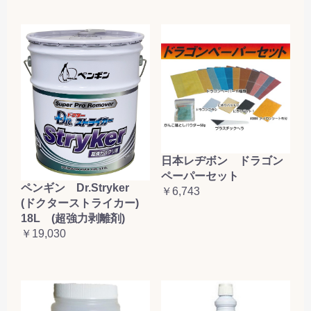
日本レヂボン ドラゴン
ペーパーセット
ペンギン Dr.Stryker
￥6,743
(ドクターストライカー)
18L (超強力剥離剤)
￥19,030