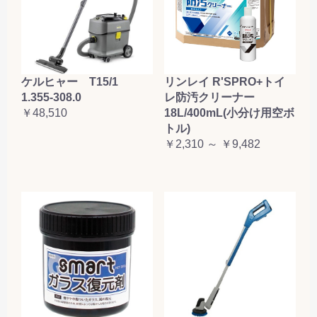
ケルヒャー T15/1
リンレイ R'SPRO+トイ
1.355-308.0
レ防汚クリーナー
￥48,510
18L/400mL(小分け用空ボ
トル)
￥2,310 ～ ￥9,482