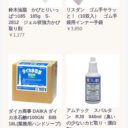
鈴木油脂 かびとりいっ
リスダン ゴム手サラッ
ぱつ185 185g S-
と！（10双入） ゴム手
2812 ジェル状強力かび
袋用インナー手袋
取り剤
￥3,850
￥1,177
アムテック スパルタ
ダイカ商事 DAIKA ダイ
ン RJ8 946ml（臭い
カ水石鹸#100GN BIB
の少ないカビ取り・漂白
18L(業務用ハンドソープ)