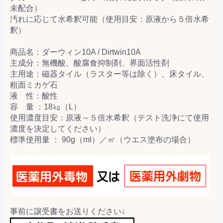
未配合）
汚れに応じて水希釈可能（使用目安：原液から５倍水希
釈）
商品名：ダーウィン10A / Dirtwin10A
主成分：無機酸、酸腐食抑制剤、界面活性剤
主用途：磁器タイル（ラスター等は除く）、床タイル、
粗面ミカゲ石
液 性：酸性
容 量 ：18㎏（L）
使用濃度目安：原液～５倍水希釈（テスト洗浄にて使用
濃度を決定してください）
標準使用量 ： 90g（ml）／㎡（ウエス塗布の場合）
事前に譲受書をお送りください↓