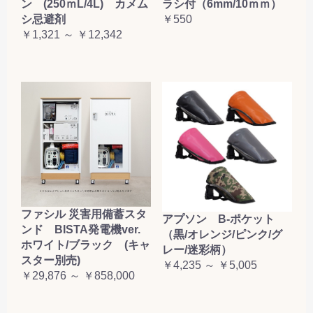
ン (250ｍL/4L) カメム
ラシ付（6mm/10ｍｍ）
シ忌避剤
￥550
￥1,321 ～ ￥12,342
ファシル 災害用備蓄スタ
アプソン B-ポケット
ンド BISTA発電機ver.
（黒/オレンジ/ピンク/グ
ホワイト/ブラック (キャ
レー/迷彩柄）
スター別売)
￥4,235 ～ ￥5,005
￥29,876 ～ ￥858,000