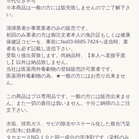
※代引き不可
※本商品は一般の方には販売致しませんのでご了解下さ
い。
清掃業者か事業業者のみの販売です。
初回のみ業者の方は御注文者本人の免許証もしくは健康
保健証コピーを、事前にfax03-6685-7424へ送信時、業
者名も必ず記載し送信下さい。
受取り後出荷致します。尚納品時、【本人へ直接手渡
し】以外は納品致しません。
当社は医薬用外毒劇物の登録販売許可業者です。
医薬用外毒劇物の為、★一般の方にはお売り出来ませ
ん。
この商品はプロ専用品です。一般の方には販売出来ませ
ん。また一切の責任は負いません。十分ご納得の上ご注
文下さい。
水垢、排気ガス、サビの除去やスケール化した複合汚染
の洗浄に効果的
タカエースNO.１０と同一成分の洗浄剤です（染料のみ