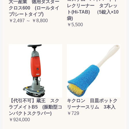
大一産業 徳用ダスター
レクリーナー タブレッ
クロス600 (ロールタイ
ト(Hi-TAB) （5錠入×10
プ/シートタイプ)
袋)
￥2,497 ～ ￥8,800
￥5,500
【代引不可】蔵王 スク
キクロン 目皿ポットク
ラブメイトB5 (振動型コ
リーナースリム 3本入
ンパクトスクラバー)
￥729
￥924,000