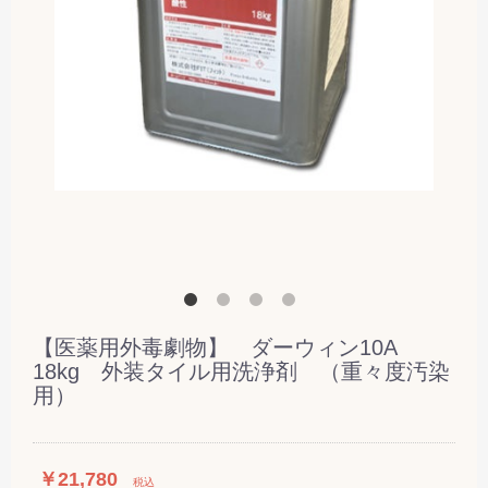
【医薬用外毒劇物】 ダーウィン10A
18kg 外装タイル用洗浄剤 （重々度汚染
用）
￥21,780
税込