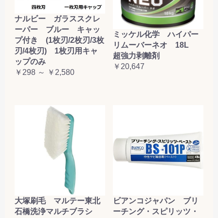
ナルビー ガラススクレ
ーパー ブルー キャッ
ミッケル化学 ハイパー
プ付き (1枚刃/2枚刃/3枚
リムーバーネオ 18L
刃/4枚刃) 1枚刃用キャ
超強力剥離剤
ップのみ
￥20,647
￥298 ～ ￥2,580
大塚刷毛 マルテー東北
ビアンコジャパン ブリ
石橋洗浄マルチブラシ
ーチング・スピリッツ・