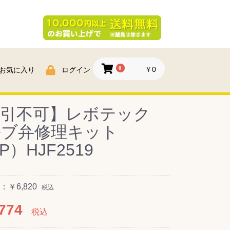
0
￥0
お気に入り
ログイン
代引不可】レボテック
ルブ弁修理キット
P）HJF2519
￥6,820
税込
774
税込