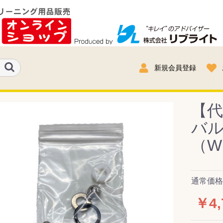
新規会員登録
【
バ
（W
通常価格：
￥4,