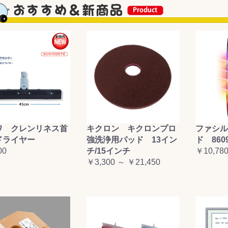
&前処理
ワ クレンリネス首
キクロン キクロンプロ
ファシル
ドライヤー
強洗浄用パッド 13イン
ド 860
00
チ/15インチ
￥10,78
￥3,300 ～ ￥21,450