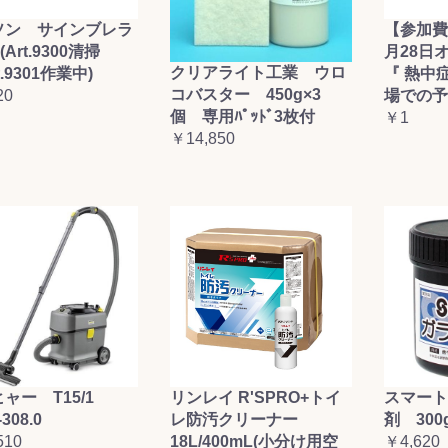
ソン サインブレラ
【参加費
(Art.9300清掃
月28日
クリアライト工業 ウロ
t.9301作業中)
『 熱中
コバスター 450g×3
20
場での予
個 専用ﾊﾟｯﾄﾞ3枚付
￥1
￥14,850
ャー T15/1
リンレイ R'SPRO+トイ
スマート
-308.0
レ防汚クリーナー
剤 300
510
18L/400mL(小分け用空
￥4,620