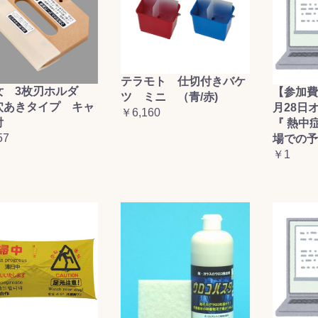
テラモト 仕切付きバケ
女 3枚刃ホルダ
【参加費
ツ ミニ （青/赤)
穴あきタイプ キャ
月28日
￥6,160
付
『 熱中
57
場での予
￥1