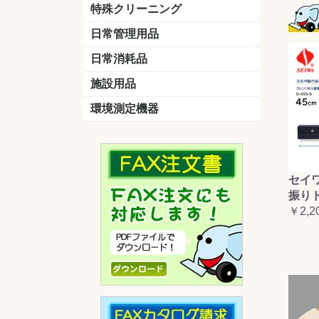
洗剤
道具
バスクリーナー
カビ取り剤
スポンジ
特殊クリーニング
石材
エアコン
外壁
その他
洗浄剤
リンス&中和剤
洗浄ツール
洗浄シート
洗浄
道具
日常管理用品
剤
クリーナー
洗濯用洗剤
油汚れ落とし
サビ取り剤
タバコ専用消臭
日常消耗品
トイレットペーパー
ペーパータオル
便座除菌クリーナー
ポリ袋
施設用品
マット・他
ベンチ
灰皿
傘立
くず入れ
環境測定機器
残留塩素測定器
空気環境測定器
粉じん計
風速計
温湿度計
セイ
振り
￥2,2