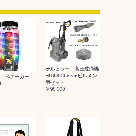
ケルヒャー 高圧洗浄機
HD4/8 Classicビルメン
 ベアーガー
用セット
9
￥98,000
0