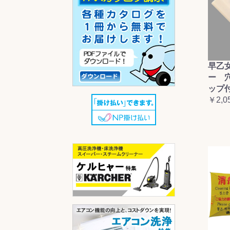
早乙
ー 
ップ
￥2,0