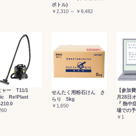
ボトル)
お買い物を続ける
カートへ進む
￥2,310 ～ ￥9,482
ャー T11/1
【参加費
せんたく用粉石けん さ
sic Re!Plast
月28日
らり 5kg
-210.0
『 熱中
￥1,650
260
場での予
￥1