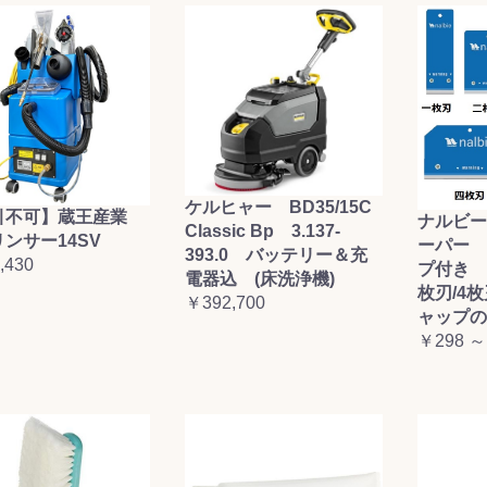
ケルヒャー BD35/15C
引不可】蔵王産業
ナルビー
Classic Bp 3.137-
ンサー14SV
ーパー 
393.0 バッテリー＆充
,430
プ付き (
電器込 (床洗浄機)
枚刃/4
￥392,700
ャップの
￥298 ～