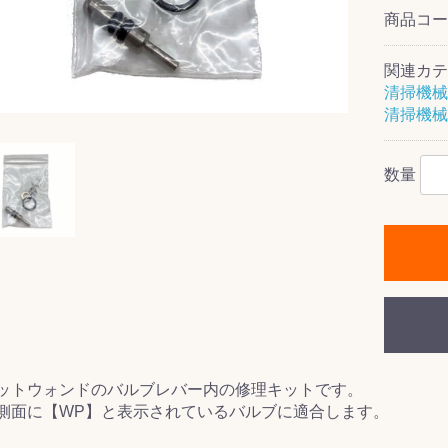
商品コ
関連カテ
清掃機械
ス(一般製品)
ンテナンス用樹
樹脂製品
クス
製品
ラ フロアケアシ
用・テラゾー・
ックス
ーナー
クリーナー
クリーナー
クス
樹脂製品
製品
ンテナンス用樹
ー製品
商品
品
商品
清掃機械
剤
ート用
ス
数量
式モップ
イヤー
ッチメント
布
式用)
キューム
イトバキューム
スタイプ
ード
ポリッシャー
ス
ットウォンドのバルブレバー内の修理キットです。
側面に【WP】と表示されているバルブに適合します。