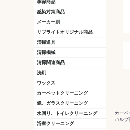
季節商品
感染対策商品
おう吐物
除菌洗剤
うがい薬
マスク
手洗い石鹸
手指消毒
手袋
メーカー別
クオリティ
ニイタカ
シーバイエス
リンレイ
ペンギンワックス
横浜油脂工業
ミッケル化学（旧：スイショウ
ユシロ化学
コニシ
つやげん
ダイカ商事
スリーエムジャパン
山崎産業
テラモト
セイワ
エトレー
ラバーメイド
ジャパックス
日本サニパック
ケルヒャー
マキタ
ショーワグローブ
花王
サラヤ
アルボース
コスケム
ミヤキ
紺商
信徳ポミー
樹脂ワック
下地剤
ドライメ
水性・半
油性ワッ
特殊用途
ニュート
天然石材
木床用ワ
床用クリ
剥離剤
植物油用
鉱物油用
その他
樹脂ワッ
水性・半
下地剤
特殊用途
ドライメ
クリーナ
ハクリ剤
石材床用
木床用商
日常管理
リブライトオリジナル商品
＆ユーホー）
脂仕上げ
ステム
コンクリ
脂ワック
LLオレンジクリーナー
LL油脂専用クリーナー
LLワックスモップ
LL-21
マーベラスiL
清掃道具
ほうき
ちりとり
モップ及び関連品
モップ
ハードフロア用ダストモップ
テラモト
その他
ワンタッチ
水切りドラ
その他アタ
関連商品
ワックス塗
清掃機械
(ワンタッチ
掃除機
高圧洗浄機
吸水機
カーペット用マシン
送風機
ポリッシャー
ポリッシャー・自動床洗浄機用
掃除機用紙パック
その他
ドライバ
アップラ
コードレ
階段用
スタンダ
高速回転
ハンディ
関連商品
清掃関連商品
パッド
ダストカート
台車
移動式バレット
脚立
モップハンガー
サインボード
光沢計
カーペット汚染度計
洗剤
床用表面洗浄剤
ハクリ剤
厨房用
工場用
石材用
サビ用
木材用
タイル用
外壁用
壁面用
手あか用
病院用
除菌用
ワックス
樹脂ワックス
半樹脂ワックス
フローリング用
病院用ワックス
中性ワックス
石材用
木床用
その他
シーバイエス
リンレイ
ペンギンワック
コニシ
スイショウ
ユシロ
信徳ポミー
その他
カーペットクリーニング
洗剤
ブラシ
パット
その他
ガム除去剤
シミ抜き剤
鏡、ガラスクリーニング
ガラスワイパー
シャンパー(ウオッシャー)
ガラススクイジー
ケレン
ツールホルダー
洗剤
天井・高所作業
うろこ取り
カーペ
水回り、トイレクリーニング
バルブ
洗剤
尿石除去剤
水アカ除去剤
排水管つまり除去剤
消臭・防臭剤
道具
ブラシ
ラバーカップ
水アカ除去
浴室クリーニング