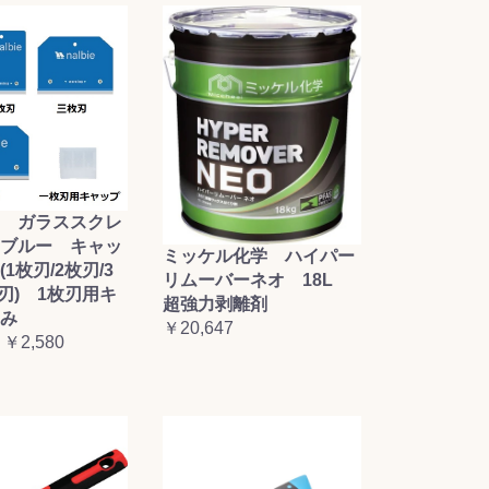
 ガラススクレ
ブルー キャッ
ミッケル化学 ハイパー
1枚刃/2枚刃/3
リムーバーネオ 18L
枚刃) 1枚刃用キ
超強力剥離剤
み
￥20,647
 ￥2,580