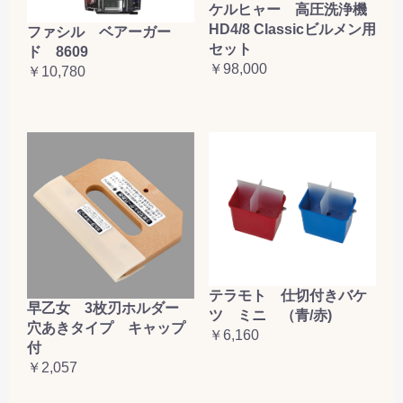
ケルヒャー 高圧洗浄機
HD4/8 Classicビルメン用
ファシル ベアーガー
セット
ド 8609
￥98,000
￥10,780
テラモト 仕切付きバケ
早乙女 3枚刃ホルダー
ツ ミニ （青/赤)
穴あきタイプ キャップ
￥6,160
付
￥2,057