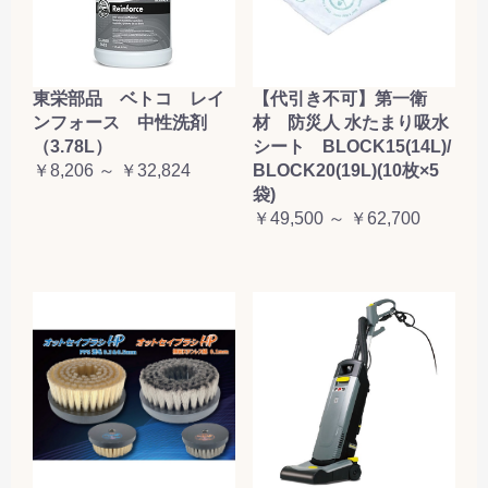
東栄部品 ベトコ レイ
【代引き不可】第一衛
ンフォース 中性洗剤
材 防災人 水たまり吸水
（3.78L）
シート BLOCK15(14L)/
￥8,206 ～ ￥32,824
BLOCK20(19L)(10枚×5
袋)
￥49,500 ～ ￥62,700