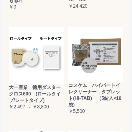
もる君
￥24,420
￥0
コスケム ハイパートイ
大一産業 徳用ダスター
レクリーナー タブレッ
クロス600 (ロールタイ
ト(Hi-TAB) （5錠入×10
プ/シートタイプ)
袋)
￥2,497 ～ ￥8,800
￥5,500