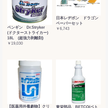
日本レヂボン ドラゴン
ペーパーセット
ペンギン Dr.Stryker
￥6,743
(ドクターストライカー)
18L (超強力剥離剤)
￥19,030
【医薬用外毒劇物】クリ
東栄部品 BETCO(ベト