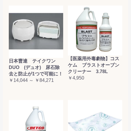
【医薬用外毒劇物】コス
日本曹達 テイクワン
ケム ブラストオーブン
DUO (デュオ) 尿石除
クリーナー 3.78L
去と防止が1つで可能に！
￥4,950
￥14,044 ～ ￥84,271