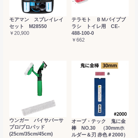
お買い物を続ける
カートへ進む
テラモト ＢＭパイプブ
モアマン スプレイレイ
ラシ トイレ用 CE-
セット M28550
488-100-0
￥20,900
￥662
ウンガー バイサバーサ
オーブ・テック 鬼に金
プロ/プロパッド
棒 NO.30 （30mmホ
(25cm/35cm/45cm)
ルダー＆刃 赤色＃2000）