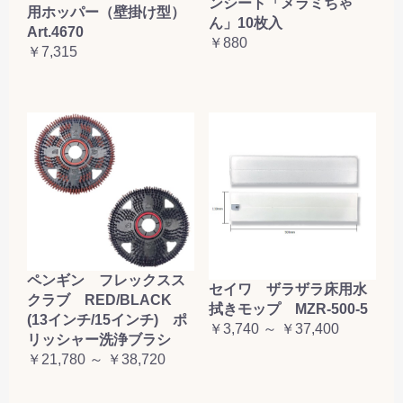
ンシート「メラミちゃ
用ホッパー（壁掛け型）
ん」10枚入
Art.4670
￥880
￥7,315
ペンギン フレックスス
セイワ ザラザラ床用水
クラブ RED/BLACK
拭きモップ MZR-500-5
(13インチ/15インチ) ポ
￥3,740 ～ ￥37,400
リッシャー洗浄ブラシ
￥21,780 ～ ￥38,720