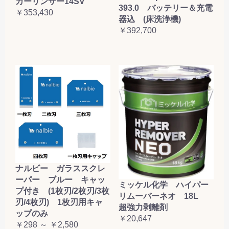
カーリンサー14SV
393.0 バッテリー＆充電
￥353,430
器込 (床洗浄機)
￥392,700
ナルビー ガラススクレ
ーパー ブルー キャッ
ミッケル化学 ハイパー
プ付き (1枚刃/2枚刃/3枚
リムーバーネオ 18L
刃/4枚刃) 1枚刃用キャ
超強力剥離剤
ップのみ
￥20,647
￥298 ～ ￥2,580