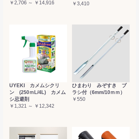
￥2,706 ～ ￥14,916
￥3,410
UYEKI カメムシクリ
ひまわり みぞすき ブ
ン (250ｍL/4L) カメム
ラシ付（6mm/10ｍｍ）
シ忌避剤
￥550
￥1,321 ～ ￥12,342