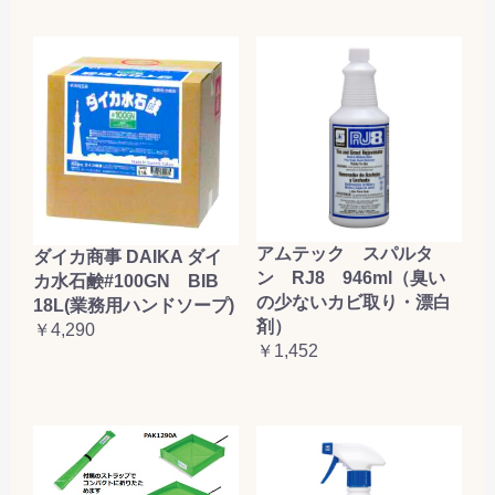
アムテック スパルタ
ダイカ商事 DAIKA ダイ
ン RJ8 946ml（臭い
カ水石鹸#100GN BIB
の少ないカビ取り・漂白
18L(業務用ハンドソープ)
剤）
￥4,290
￥1,452