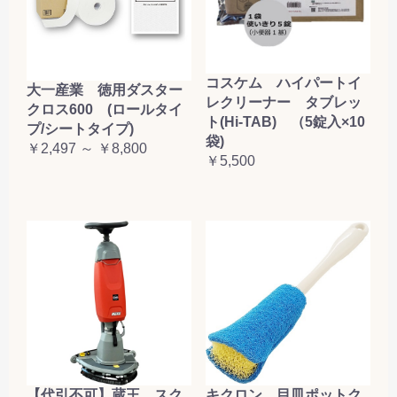
コスケム ハイパートイ
大一産業 徳用ダスター
レクリーナー タブレッ
クロス600 (ロールタイ
ト(Hi-TAB) （5錠入×10
プ/シートタイプ)
袋)
￥2,497 ～ ￥8,800
￥5,500
【代引不可】蔵王 スク
キクロン 目皿ポットク