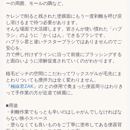
ーの周囲、モールの隅など。
ケレンで削ると残された塗膜面にもう一度剥離を呼び戻
し溶けるまで待つ必要があります。
そんな場面で大活躍します。皆さんが使い慣れた「ハブ
ラシ」のように「かくはん」できるブラシです。
ハブラシ君と違いテスターブラシではありませんのでご
安心を。
力で押し付けずラインに沿って前後にブラッシングする
と面白いように溶解促進されていくのがわかります。
植毛ピッチの空間にこだわってワックスゲルが毛先にま
とわりついても攪拌力は全く変わりません。
『極線君ZAK』
の との併用で奥まった便器周りはわりき
って手作業の方が近道で綺麗に。
■用途
・剥離作業でもっとも辛いのはしゃがんでしなければな
らない狭小スペース
・塗らなくても良いものをご丁寧に塗布してある便器背