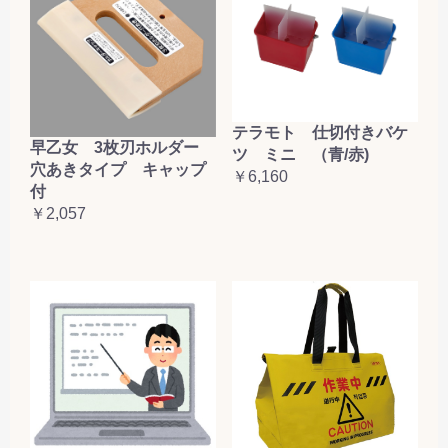
テラモト 仕切付きバケ
早乙女 3枚刃ホルダー
ツ ミニ （青/赤)
穴あきタイプ キャップ
￥6,160
付
￥2,057