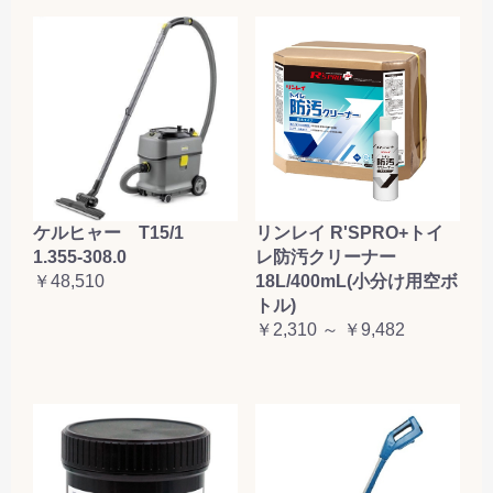
ケルヒャー T15/1
リンレイ R'SPRO+トイ
1.355-308.0
レ防汚クリーナー
￥48,510
18L/400mL(小分け用空ボ
トル)
￥2,310 ～ ￥9,482