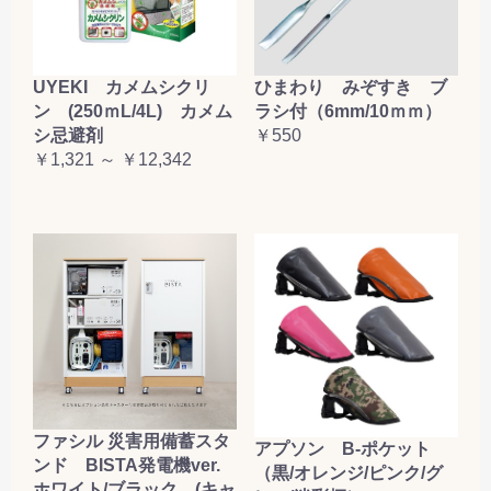
UYEKI カメムシクリ
ひまわり みぞすき ブ
ン (250ｍL/4L) カメム
ラシ付（6mm/10ｍｍ）
シ忌避剤
￥550
￥1,321 ～ ￥12,342
ファシル 災害用備蓄スタ
アプソン B-ポケット
ンド BISTA発電機ver.
（黒/オレンジ/ピンク/グ
ホワイト/ブラック (キャ