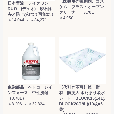
【医薬用外毒劇物】コス
日本曹達 テイクワン
ケム ブラストオーブン
DUO (デュオ) 尿石除
クリーナー 3.78L
去と防止が1つで可能に！
￥4,950
￥14,044 ～ ￥84,271
東栄部品 ベトコ レイ
【代引き不可】第一衛
ンフォース 中性洗剤
材 防災人 水たまり吸水
（3.78L）
シート BLOCK15(14L)/
￥8,206 ～ ￥32,824
BLOCK20(19L)(10枚×5
袋)