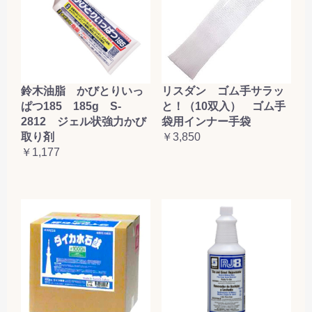
鈴木油脂 かびとりいっ
リスダン ゴム手サラッ
ぱつ185 185g S-
と！（10双入） ゴム手
2812 ジェル状強力かび
袋用インナー手袋
取り剤
￥3,850
￥1,177