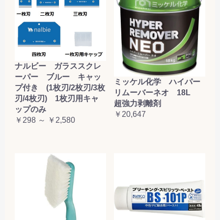
ナルビー ガラススクレ
ーパー ブルー キャッ
ミッケル化学 ハイパー
プ付き (1枚刃/2枚刃/3枚
リムーバーネオ 18L
刃/4枚刃) 1枚刃用キャ
超強力剥離剤
ップのみ
￥20,647
￥298 ～ ￥2,580