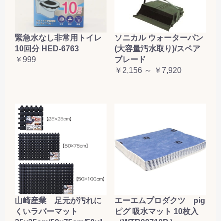
緊急水なし非常用トイレ
ソニカル ウォーターパン
10回分 HED-6763
(大容量汚水取り)/スペア
￥999
ブレード
￥2,156 ～ ￥7,920
山崎産業 足元が汚れに
エーエムプロダクツ pig
くいラバーマット
ピグ 吸水マット 10枚入