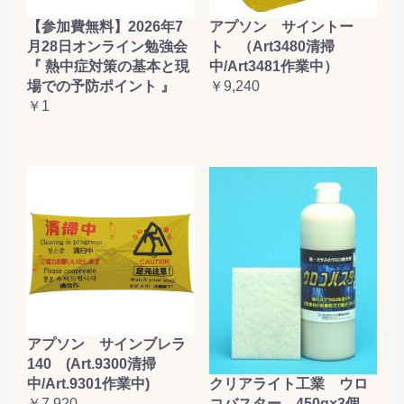
【参加費無料】2026年7
アプソン サイントー
月28日オンライン勉強会
ト （Art3480清掃
『 熱中症対策の基本と現
中/Art3481作業中）
場での予防ポイント 』
￥9,240
￥1
アプソン サインブレラ
140 (Art.9300清掃
クリアライト工業 ウロ
中/Art.9301作業中)
コバスター 450g×3個
￥7,920