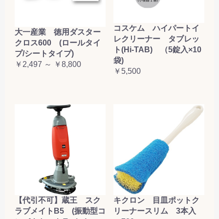
コスケム ハイパートイ
大一産業 徳用ダスター
レクリーナー タブレッ
クロス600 (ロールタイ
ト(Hi-TAB) （5錠入×10
プ/シートタイプ)
袋)
￥2,497 ～ ￥8,800
￥5,500
【代引不可】蔵王 スク
キクロン 目皿ポットク
ラブメイトB5 (振動型コ
リーナースリム 3本入