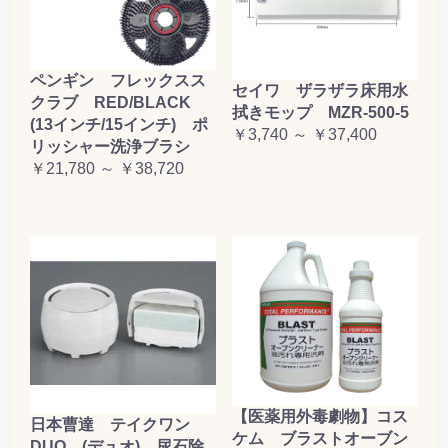
ペンギン フレックスス
セイワ ザラザラ床用水
クラブ RED/BLACK
拭きモップ MZR-500-5
(13インチ/15インチ) ポ
￥3,740 ～ ￥37,400
リッシャー洗浄ブラシ
￥21,780 ～ ￥38,720
【医薬用外毒劇物】コス
日本曹達 テイクワン
ケム ブラストオーブン
DUO (デュオ) 尿石除