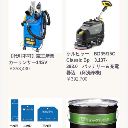
ケルヒャー BD35/15C
【代引不可】蔵王産業
Classic Bp 3.137-
カーリンサー14SV
393.0 バッテリー＆充電
￥353,430
器込 (床洗浄機)
￥392,700