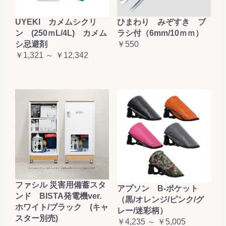
お買い物を続ける
カートへ進む
UYEKI カメムシクリ
ひまわり みぞすき ブ
ン (250ｍL/4L) カメム
ラシ付（6mm/10ｍｍ）
シ忌避剤
￥550
￥1,321 ～ ￥12,342
ファシル 災害用備蓄スタ
アプソン B-ポケット
ンド BISTA発電機ver.
（黒/オレンジ/ピンク/グ
ホワイト/ブラック (キャ
レー/迷彩柄）
スター別売)
￥4,235 ～ ￥5,005