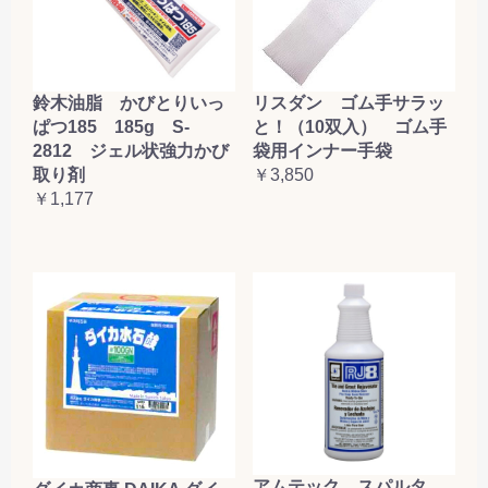
鈴木油脂 かびとりいっ
リスダン ゴム手サラッ
ぱつ185 185g S-
と！（10双入） ゴム手
2812 ジェル状強力かび
袋用インナー手袋
取り剤
￥3,850
￥1,177
アムテック スパルタ