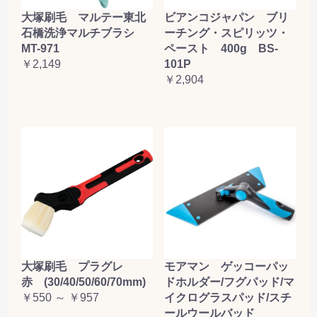
大塚刷毛 マルテー東北
ビアンコジャパン ブリ
石橋洗浄マルチブラシ
ーチング・スピリッツ・
MT-971
ペースト 400g BS-
￥2,149
101P
￥2,904
大塚刷毛 プラグレ
モアマン ゲッコーパッ
赤 (30/40/50/60/70mm)
ドホルダー/フグパッド/マ
￥550 ～ ￥957
イクログラスパッド/スチ
ールウールバッド