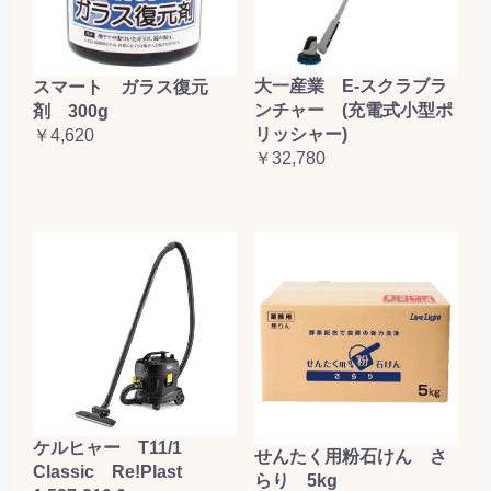
大一産業 E-スクラブラ
スマート ガラス復元
ンチャー (充電式小型ポ
剤 300g
リッシャー)
￥4,620
￥32,780
ケルヒャー T11/1
せんたく用粉石けん さ
Classic Re!Plast
らり 5kg