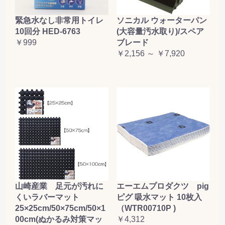
緊急水なし非常用トイレ
ソニカル ウォーターパン
10回分 HED-6763
(大容量汚水取り)/スペア
￥999
ブレード
￥2,156 ～ ￥7,920
山崎産業 足元が汚れに
エーエムプロダクツ pig
くいラバーマット
ピグ 吸水マット 10枚入
25×25cm/50×75cm/50×1
（WTR00710P )
00cm(ぬかるみ対策マッ
￥4,312