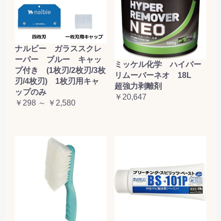
ナルビー ガラススクレ
ーパー ブルー キャッ
ミッケル化学 ハイパー
プ付き (1枚刃/2枚刃/3枚
リムーバーネオ 18L
刃/4枚刃) 1枚刃用キャ
超強力剥離剤
ップのみ
￥20,647
￥298 ～ ￥2,580