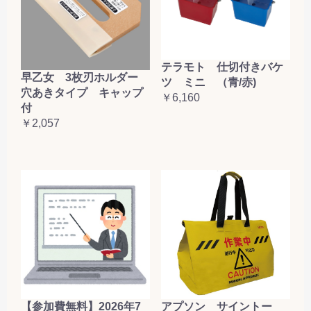
テラモト 仕切付きバケ
早乙女 3枚刃ホルダー
ツ ミニ （青/赤)
穴あきタイプ キャップ
￥6,160
付
￥2,057
【参加費無料】2026年7
アプソン サイントー