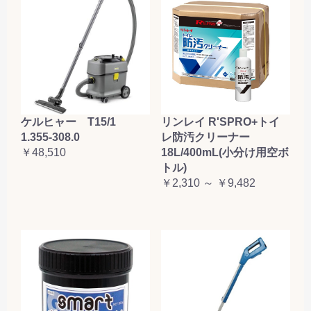
ケルヒャー T15/1
リンレイ R'SPRO+トイ
1.355-308.0
レ防汚クリーナー
￥48,510
18L/400mL(小分け用空ボ
トル)
￥2,310 ～ ￥9,482