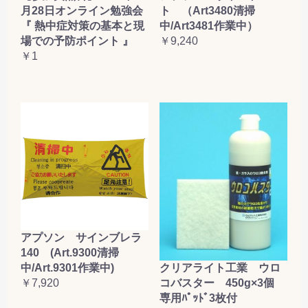
月28日オンライン勉強会
ト （Art3480清掃
『 熱中症対策の基本と現
中/Art3481作業中）
場での予防ポイント 』
￥9,240
￥1
アプソン サインブレラ
140 (Art.9300清掃
クリアライト工業 ウロ
中/Art.9301作業中)
コバスター 450g×3個
￥7,920
専用ﾊﾟｯﾄﾞ3枚付