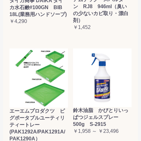
ダイカ商事 DAIKA ダイ
ン RJ8 946ml（臭い
カ水石鹸#100GN BIB
の少ないカビ取り・漂白
18L(業務用ハンドソープ)
剤）
￥4,290
￥1,452
鈴木油脂 かびとりいっ
エーエムプロダクツ ピ
ぱつジェルスプレー
グポータブルユーティリ
500g S-2915
ティートレー
￥1,958 ～ ￥23,496
(PAK1292A/PAK1291A/
PAK1290A）