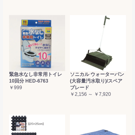
緊急水なし非常用トイレ
ソニカル ウォーターパン
10回分 HED-6763
(大容量汚水取り)/スペア
￥999
ブレード
￥2,156 ～ ￥7,920