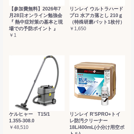
【参加費無料】2026年7
リンレイ ウルトラハード
月28日オンライン勉強会
プロ 水アカ落とし 210ｇ
『 熱中症対策の基本と現
（特殊研磨パット1枚付）
場での予防ポイント 』
￥1,650
￥1
ケルヒャー T15/1
リンレイ R'SPRO+トイ
1.355-308.0
レ防汚クリーナー
￥48,510
18L/400mL(小分け用空ボ
トル)