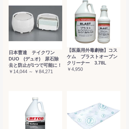
【医薬用外毒劇物】コス
日本曹達 テイクワン
ケム ブラストオーブン
DUO (デュオ) 尿石除
クリーナー 3.78L
去と防止が1つで可能に！
￥4,950
￥14,044 ～ ￥84,271