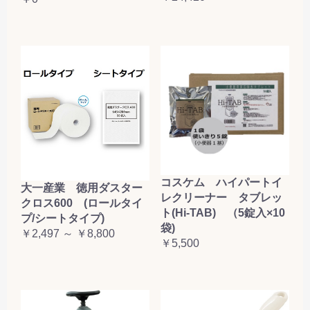
コスケム ハイパートイ
大一産業 徳用ダスター
レクリーナー タブレッ
クロス600 (ロールタイ
ト(Hi-TAB) （5錠入×10
プ/シートタイプ)
袋)
￥2,497 ～ ￥8,800
￥5,500