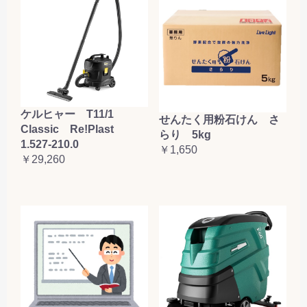
ケルヒャー T11/1
せんたく用粉石けん さ
Classic Re!Plast
らり 5kg
1.527-210.0
￥1,650
￥29,260