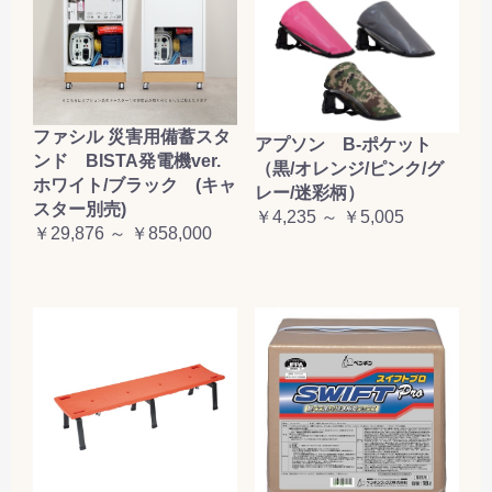
お買い物を続ける
カートへ進む
ファシル 災害用備蓄スタ
アプソン B-ポケット
ンド BISTA発電機ver.
（黒/オレンジ/ピンク/グ
ホワイト/ブラック (キャ
レー/迷彩柄）
スター別売)
￥4,235 ～ ￥5,005
￥29,876 ～ ￥858,000