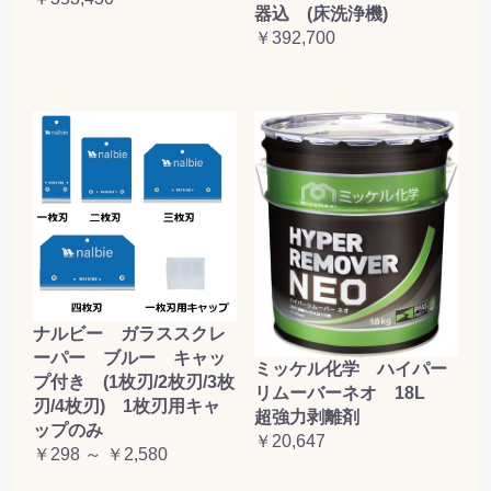
器込 (床洗浄機)
￥392,700
ナルビー ガラススクレ
ーパー ブルー キャッ
ミッケル化学 ハイパー
プ付き (1枚刃/2枚刃/3枚
リムーバーネオ 18L
刃/4枚刃) 1枚刃用キャ
超強力剥離剤
ップのみ
￥20,647
￥298 ～ ￥2,580