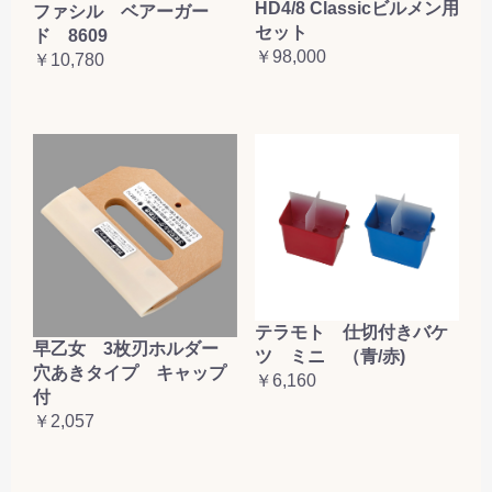
HD4/8 Classicビルメン用
ファシル ベアーガー
セット
ド 8609
￥98,000
￥10,780
テラモト 仕切付きバケ
早乙女 3枚刃ホルダー
ツ ミニ （青/赤)
穴あきタイプ キャップ
￥6,160
付
￥2,057