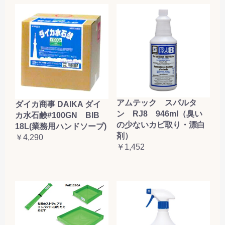
アムテック スパルタ
ダイカ商事 DAIKA ダイ
ン RJ8 946ml（臭い
カ水石鹸#100GN BIB
の少ないカビ取り・漂白
18L(業務用ハンドソープ)
剤）
￥4,290
￥1,452