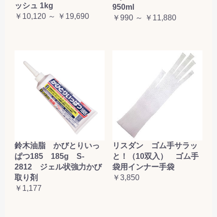
ッシュ 1kg
950ml
￥10,120 ～ ￥19,690
￥990 ～ ￥11,880
鈴木油脂 かびとりいっ
リスダン ゴム手サラッ
ぱつ185 185g S-
と！（10双入） ゴム手
2812 ジェル状強力かび
袋用インナー手袋
取り剤
￥3,850
￥1,177