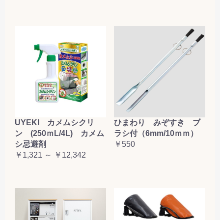
UYEKI カメムシクリ
ひまわり みぞすき ブ
ン (250ｍL/4L) カメム
ラシ付（6mm/10ｍｍ）
シ忌避剤
￥550
￥1,321 ～ ￥12,342