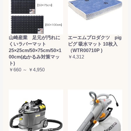
山崎産業 足元が汚れに
エーエムプロダクツ pig
くいラバーマット
ピグ 吸水マット 10枚入
25×25cm/50×75cm/50×1
（WTR00710P )
00cm(ぬかるみ対策マッ
￥4,312
ト)
￥660 ～ ￥4,950