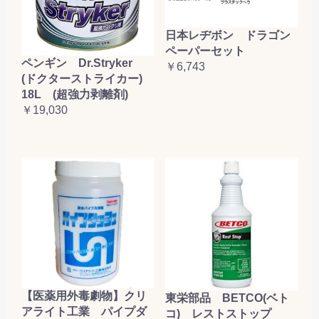
日本レヂボン ドラゴン
ペーパーセット
ペンギン Dr.Stryker
￥6,743
(ドクターストライカー)
18L (超強力剥離剤)
￥19,030
【医薬用外毒劇物】クリ
東栄部品 BETCO(ベト
アライト工業 パイプダ
コ) レストストップ