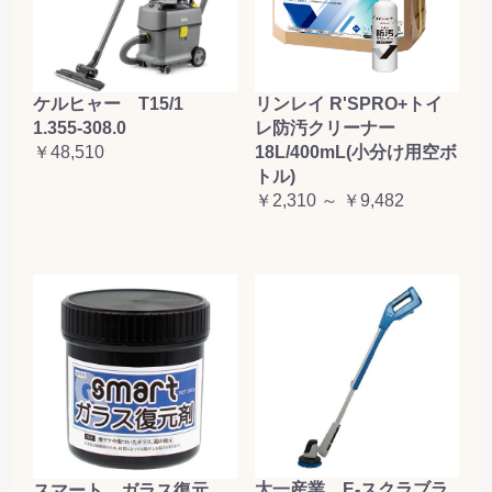
ケルヒャー T15/1
リンレイ R'SPRO+トイ
1.355-308.0
レ防汚クリーナー
￥48,510
18L/400mL(小分け用空ボ
トル)
￥2,310 ～ ￥9,482
大一産業 E-スクラブラ
スマート ガラス復元