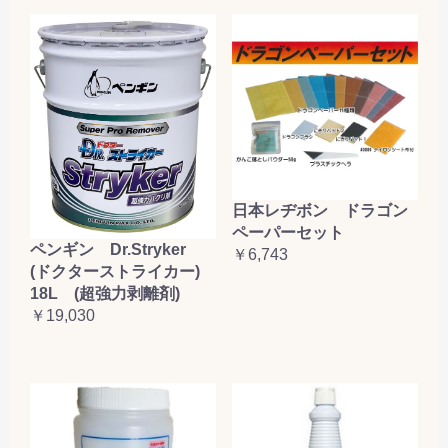
日本レヂボン ドラゴン
ペーパーセット
ペンギン Dr.Stryker
￥6,743
(ドクターストライカー)
18L (超強力剥離剤)
￥19,030