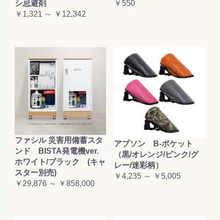
シ忌避剤
￥550
お買い物を続ける
カートへ進む
￥1,321 ～ ￥12,342
ファシル 災害用備蓄スタ
アプソン B-ポケット
ンド BISTA発電機ver.
（黒/オレンジ/ピンク/グ
ホワイト/ブラック (キャ
レー/迷彩柄）
スター別売)
￥4,235 ～ ￥5,005
￥29,876 ～ ￥858,000