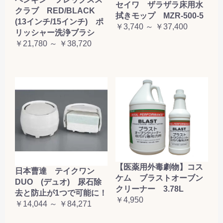
セイワ ザラザラ床用水
クラブ RED/BLACK
拭きモップ MZR-500-5
(13インチ/15インチ) ポ
￥3,740 ～ ￥37,400
リッシャー洗浄ブラシ
￥21,780 ～ ￥38,720
【医薬用外毒劇物】コス
日本曹達 テイクワン
ケム ブラストオーブン
DUO (デュオ) 尿石除
クリーナー 3.78L
去と防止が1つで可能に！
￥4,950
￥14,044 ～ ￥84,271