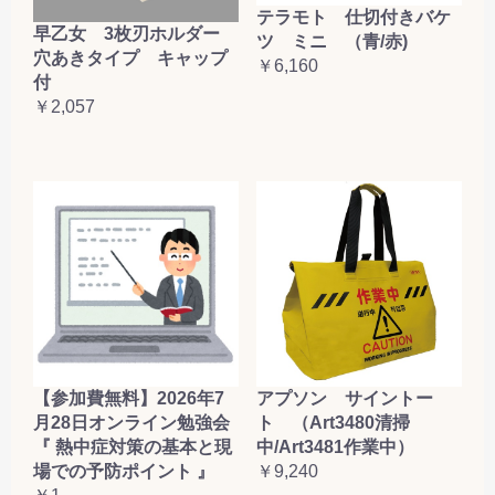
テラモト 仕切付きバケ
早乙女 3枚刃ホルダー
ツ ミニ （青/赤)
穴あきタイプ キャップ
￥6,160
付
￥2,057
【参加費無料】2026年7
アプソン サイントー
月28日オンライン勉強会
ト （Art3480清掃
『 熱中症対策の基本と現
中/Art3481作業中）
場での予防ポイント 』
￥9,240