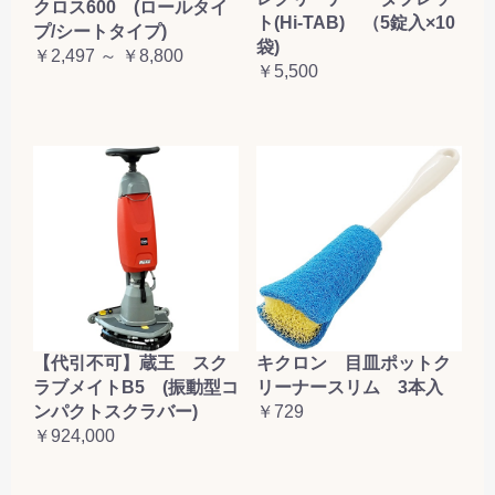
クロス600 (ロールタイ
ト(Hi-TAB) （5錠入×10
プ/シートタイプ)
袋)
￥2,497 ～ ￥8,800
￥5,500
【代引不可】蔵王 スク
キクロン 目皿ポットク
ラブメイトB5 (振動型コ
リーナースリム 3本入
ンパクトスクラバー)
￥729
￥924,000