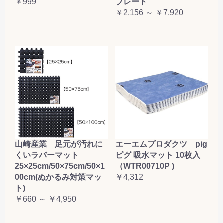
￥999
ブレード
￥2,156 ～ ￥7,920
山崎産業 足元が汚れに
エーエムプロダクツ pig
くいラバーマット
ピグ 吸水マット 10枚入
25×25cm/50×75cm/50×1
（WTR00710P )
00cm(ぬかるみ対策マッ
￥4,312
ト)
￥660 ～ ￥4,950