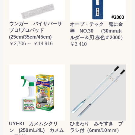
ウンガー バイサバーサ
オーブ・テック 鬼に金
プロ/プロパッド
棒 NO.30 （30mmホ
(25cm/35cm/45cm)
ルダー＆刃 赤色＃2000）
￥2,706 ～ ￥14,916
￥3,410
UYEKI カメムシクリ
ひまわり みぞすき ブ
ン (250ｍL/4L) カメム
ラシ付（6mm/10ｍｍ）