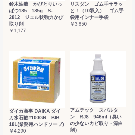
鈴木油脂 かびとりいっ
リスダン ゴム手サラッ
ぱつ185 185g S-
と！（10双入） ゴム手
2812 ジェル状強力かび
袋用インナー手袋
取り剤
￥3,850
￥1,177
アムテック スパルタ
ダイカ商事 DAIKA ダイ
ン RJ8 946ml（臭い
カ水石鹸#100GN BIB
の少ないカビ取り・漂白
18L(業務用ハンドソープ)
剤）
￥4,290