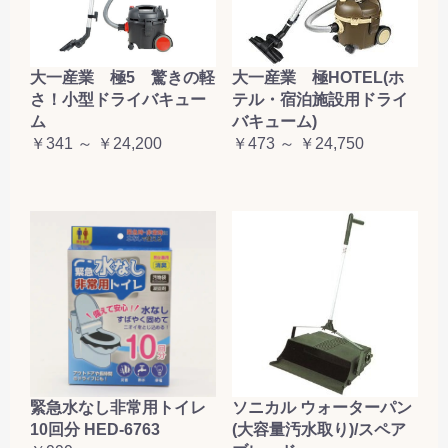
大一産業 極5 驚きの軽
大一産業 極HOTEL(ホ
さ！小型ドライバキュー
テル・宿泊施設用ドライ
ム
バキューム)
￥341 ～ ￥24,200
￥473 ～ ￥24,750
緊急水なし非常用トイレ
ソニカル ウォーターパン
10回分 HED-6763
(大容量汚水取り)/スペア