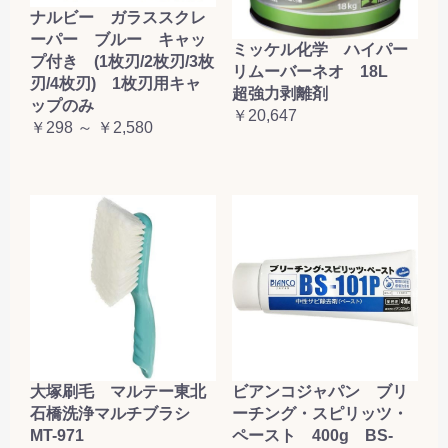
ナルビー ガラススクレ
ーパー ブルー キャッ
ミッケル化学 ハイパー
プ付き (1枚刃/2枚刃/3枚
リムーバーネオ 18L
刃/4枚刃) 1枚刃用キャ
超強力剥離剤
ップのみ
￥20,647
￥298 ～ ￥2,580
大塚刷毛 マルテー東北
ビアンコジャパン ブリ
石橋洗浄マルチブラシ
ーチング・スピリッツ・
MT-971
ペースト 400g BS-