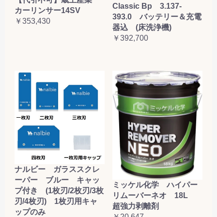
Classic Bp 3.137-
カーリンサー14SV
393.0 バッテリー＆充電
￥353,430
器込 (床洗浄機)
￥392,700
ナルビー ガラススクレ
ーパー ブルー キャッ
ミッケル化学 ハイパー
プ付き (1枚刃/2枚刃/3枚
リムーバーネオ 18L
刃/4枚刃) 1枚刃用キャ
超強力剥離剤
ップのみ
￥20,647