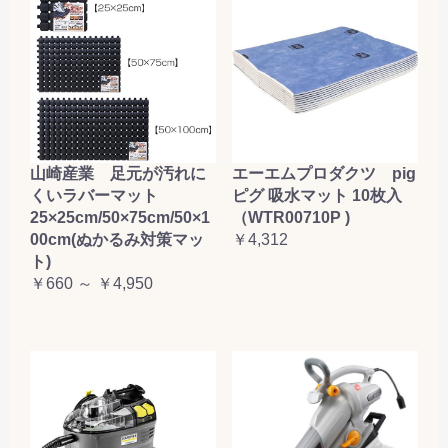
山崎産業 足元が汚れに
エーエムプロダクツ pig
くいラバーマット
ピグ 吸水マット 10枚入
25×25cm/50×75cm/50×1
（WTR00710P )
00cm(ぬかるみ対策マッ
￥4,312
ト)
￥660 ～ ￥4,950