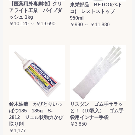
【医薬用外毒劇物】クリ
東栄部品 BETCO(ベト
アライト工業 パイプダ
コ) レストストップ
ッシュ 1kg
950ml
￥10,120 ～ ￥19,690
￥990 ～ ￥11,880
鈴木油脂 かびとりいっ
リスダン ゴム手サラッ
ぱつ185 185g S-
と！（10双入） ゴム手
2812 ジェル状強力かび
袋用インナー手袋
取り剤
￥3,850
￥1,177