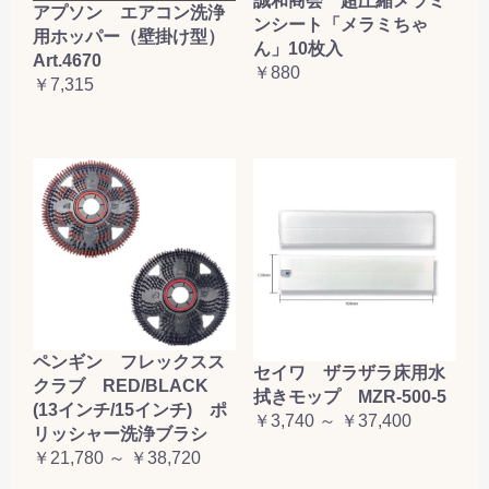
誠和商会 超圧縮メラミ
アプソン エアコン洗浄
ンシート「メラミちゃ
用ホッパー（壁掛け型）
ん」10枚入
Art.4670
￥880
￥7,315
ペンギン フレックスス
セイワ ザラザラ床用水
クラブ RED/BLACK
拭きモップ MZR-500-5
(13インチ/15インチ) ポ
￥3,740 ～ ￥37,400
リッシャー洗浄ブラシ
￥21,780 ～ ￥38,720