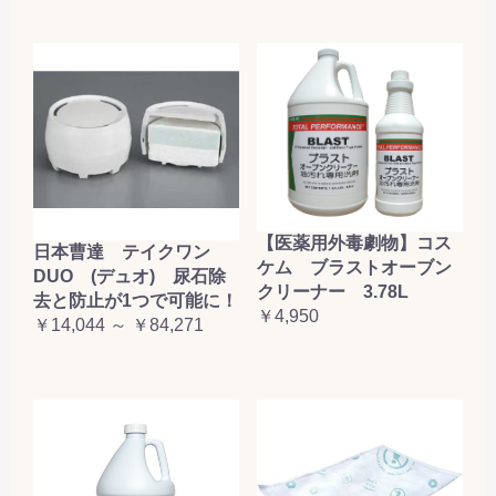
【医薬用外毒劇物】コス
日本曹達 テイクワン
ケム ブラストオーブン
DUO (デュオ) 尿石除
クリーナー 3.78L
去と防止が1つで可能に！
￥4,950
￥14,044 ～ ￥84,271