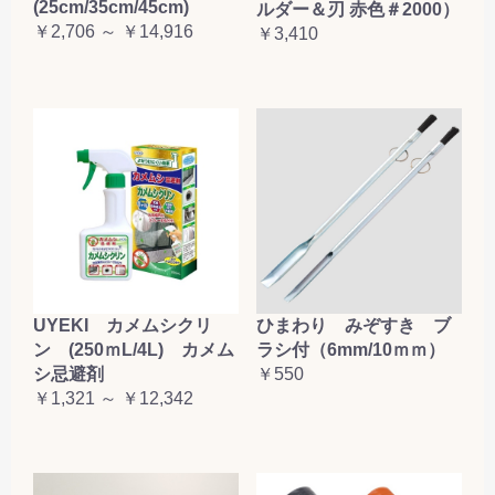
(25cm/35cm/45cm)
ルダー＆刃 赤色＃2000）
￥2,706 ～ ￥14,916
￥3,410
UYEKI カメムシクリ
ひまわり みぞすき ブ
ン (250ｍL/4L) カメム
ラシ付（6mm/10ｍｍ）
シ忌避剤
￥550
￥1,321 ～ ￥12,342