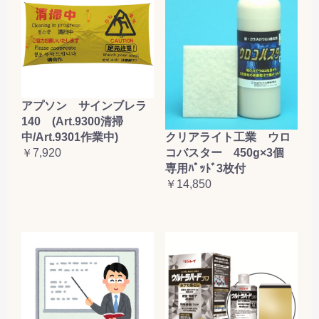
アプソン サインブレラ
140 (Art.9300清掃
クリアライト工業 ウロ
中/Art.9301作業中)
コバスター 450g×3個
￥7,920
専用ﾊﾟｯﾄﾞ3枚付
￥14,850