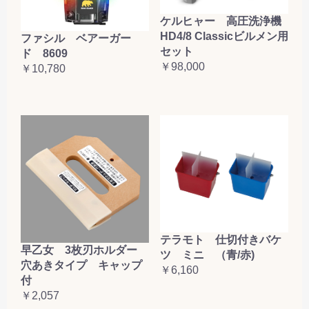
ケルヒャー 高圧洗浄機
HD4/8 Classicビルメン用
ファシル ベアーガー
セット
ド 8609
￥98,000
￥10,780
テラモト 仕切付きバケ
早乙女 3枚刃ホルダー
ツ ミニ （青/赤)
穴あきタイプ キャップ
￥6,160
付
￥2,057