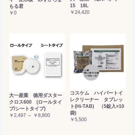
15 18L
もる君
￥24,420
￥0
コスケム ハイパートイ
大一産業 徳用ダスター
レクリーナー タブレッ
クロス600 (ロールタイ
ト(Hi-TAB) （5錠入×10
プ/シートタイプ)
袋)
￥2,497 ～ ￥8,800
￥5,500