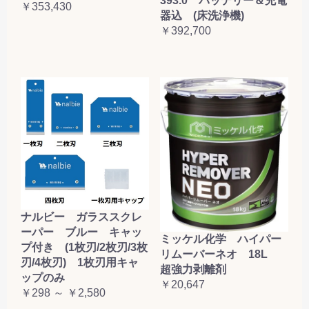
393.0 バッテリー＆充電
￥353,430
器込 (床洗浄機)
￥392,700
ナルビー ガラススクレ
ーパー ブルー キャッ
ミッケル化学 ハイパー
プ付き (1枚刃/2枚刃/3枚
リムーバーネオ 18L
刃/4枚刃) 1枚刃用キャ
超強力剥離剤
ップのみ
￥20,647
￥298 ～ ￥2,580