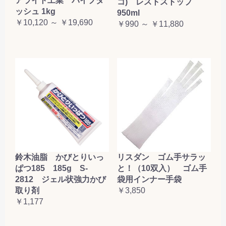
アライト工業 パイプダ
コ) レストストップ
ッシュ 1kg
950ml
￥10,120 ～ ￥19,690
￥990 ～ ￥11,880
鈴木油脂 かびとりいっ
リスダン ゴム手サラッ
ぱつ185 185g S-
と！（10双入） ゴム手
2812 ジェル状強力かび
袋用インナー手袋
取り剤
￥3,850
￥1,177