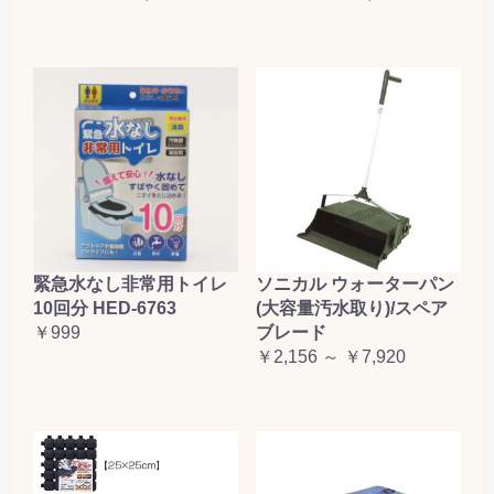
緊急水なし非常用トイレ
ソニカル ウォーターパン
10回分 HED-6763
(大容量汚水取り)/スペア
￥999
ブレード
￥2,156 ～ ￥7,920