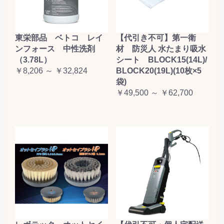
東栄部品 ベトコ レイ
【代引き不可】第一衛
ンフォース 中性洗剤
材 防災人 水たまり吸水
（3.78L）
シート BLOCK15(14L)/
￥8,206 ～ ￥32,824
BLOCK20(19L)(10枚×5
袋)
￥49,500 ～ ￥62,700