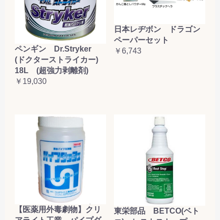
日本レヂボン ドラゴン
ペーパーセット
ペンギン Dr.Stryker
￥6,743
(ドクターストライカー)
18L (超強力剥離剤)
￥19,030
【医薬用外毒劇物】クリ
東栄部品 BETCO(ベト