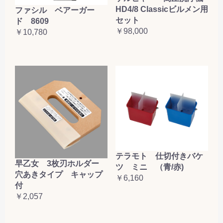
HD4/8 Classicビルメン用
ファシル ベアーガー
セット
ド 8609
￥98,000
￥10,780
テラモト 仕切付きバケ
早乙女 3枚刃ホルダー
ツ ミニ （青/赤)
穴あきタイプ キャップ
￥6,160
付
￥2,057