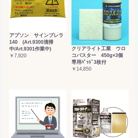
アプソン サインブレラ
140 (Art.9300清掃
クリアライト工業 ウロ
中/Art.9301作業中)
コバスター 450g×3個
￥7,920
専用ﾊﾟｯﾄﾞ3枚付
￥14,850