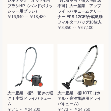
レボテック オットセイ
【代引不可・個人宅配送
ブラシHP（ハンドポリッ
不可】大一産業 アップ
シャー用ブラシ）
ライトバキュームクリー
￥16,940 ～ ￥18,480
ナー FPS-12GE/合成繊維
フィルターバッグ10枚入
￥3,850 ～ ￥67,100
大一産業 極5 驚きの軽
大一産業 極HOTEL(ホ
さ！小型ドライバキュー
テル・宿泊施設用ドライ
ム
バキューム)
￥341 ～ ￥24,200
￥473 ～ ￥24,750