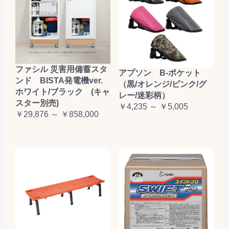
お買い物を続ける
カートへ進む
ファシル 災害用備蓄スタ
アプソン B-ポケット
ンド BISTA発電機ver.
（黒/オレンジ/ピンク/グ
ホワイト/ブラック (キャ
レー/迷彩柄）
スター別売)
￥4,235 ～ ￥5,005
￥29,876 ～ ￥858,000