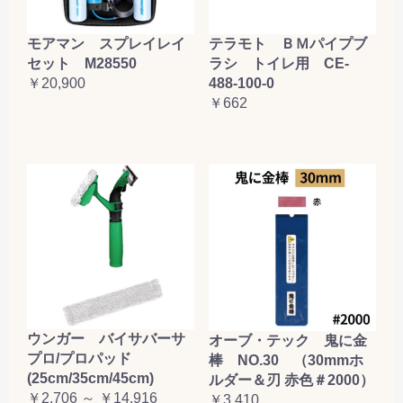
テラモト ＢＭパイプブ
モアマン スプレイレイ
ラシ トイレ用 CE-
セット M28550
488-100-0
￥20,900
￥662
ウンガー バイサバーサ
オーブ・テック 鬼に金
プロ/プロパッド
棒 NO.30 （30mmホ
(25cm/35cm/45cm)
ルダー＆刃 赤色＃2000）
￥2,706 ～ ￥14,916
￥3,410