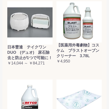
【医薬用外毒劇物】コス
日本曹達 テイクワン
ケム ブラストオーブン
DUO (デュオ) 尿石除
クリーナー 3.78L
去と防止が1つで可能に！
￥4,950
￥14,044 ～ ￥84,271