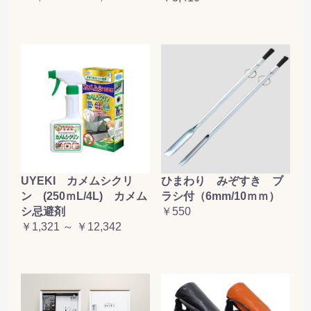
UYEKI カメムシクリ
ひまわり みぞすき ブ
ン (250ｍL/4L) カメム
ラシ付（6mm/10ｍｍ）
シ忌避剤
￥550
￥1,321 ～ ￥12,342