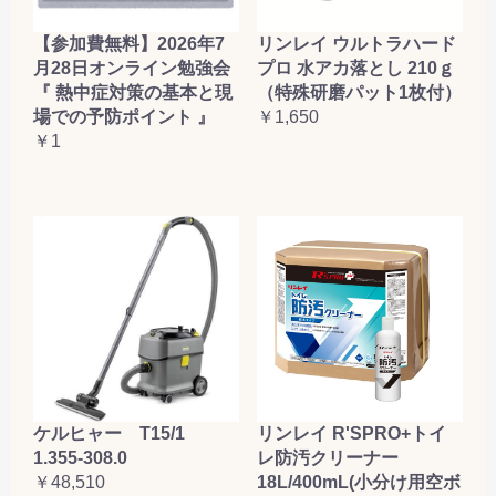
【参加費無料】2026年7
リンレイ ウルトラハード
月28日オンライン勉強会
プロ 水アカ落とし 210ｇ
『 熱中症対策の基本と現
（特殊研磨パット1枚付）
場での予防ポイント 』
￥1,650
￥1
ケルヒャー T15/1
リンレイ R'SPRO+トイ
1.355-308.0
レ防汚クリーナー
￥48,510
18L/400mL(小分け用空ボ