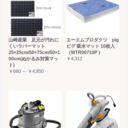
山崎産業 足元が汚れに
エーエムプロダクツ pig
くいラバーマット
ピグ 吸水マット 10枚入
25×25cm/50×75cm/50×1
（WTR00710P )
00cm(ぬかるみ対策マッ
￥4,312
ト)
￥660 ～ ￥4,950