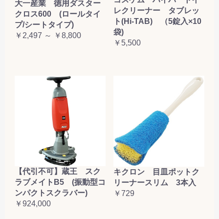
大一産業 徳用ダスター
レクリーナー タブレッ
クロス600 (ロールタイ
ト(Hi-TAB) （5錠入×10
プ/シートタイプ)
袋)
￥2,497 ～ ￥8,800
￥5,500
【代引不可】蔵王 スク
キクロン 目皿ポットク
ラブメイトB5 (振動型コ
リーナースリム 3本入
ンパクトスクラバー)
￥729
￥924,000