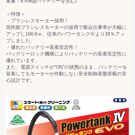
重量：6.45kg(バッテリーを含む)
＜特徴＞
・ブラシレスモーター採用！
高性能ブラシレスモーターの採用で吸込仕事率が大幅に
アップし166.6ｗ、従来のパワータンクⅣより38％アッ
プしました。
・優れたバッテリー装着安定性！
バッテリーロック機構によりバッテリーの装着安定性に
優れています。
また、電源スイッチが“ON”の状態のまま、バッテリーを
装着してもモーターが作動しない安全制御基盤搭載の安
心設計です。