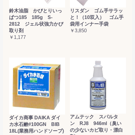
鈴木油脂 かびとりいっ
リスダン ゴム手サラッ
ぱつ185 185g S-
と！（10双入） ゴム手
2812 ジェル状強力かび
袋用インナー手袋
取り剤
￥3,850
￥1,177
アムテック スパルタ
ダイカ商事 DAIKA ダイ
ン RJ8 946ml（臭い
カ水石鹸#100GN BIB
の少ないカビ取り・漂白
18L(業務用ハンドソープ)