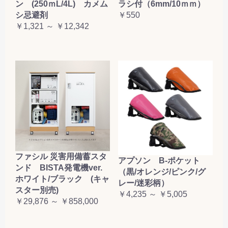
ン (250ｍL/4L) カメム
ラシ付（6mm/10ｍｍ）
シ忌避剤
￥550
￥1,321 ～ ￥12,342
ファシル 災害用備蓄スタ
アプソン B-ポケット
ンド BISTA発電機ver.
（黒/オレンジ/ピンク/グ
ホワイト/ブラック (キャ
レー/迷彩柄）
スター別売)
￥4,235 ～ ￥5,005
￥29,876 ～ ￥858,000