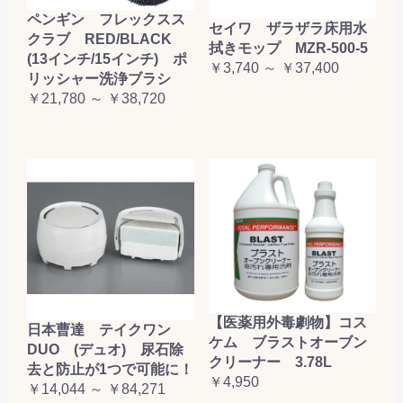
ペンギン フレックスス
セイワ ザラザラ床用水
クラブ RED/BLACK
拭きモップ MZR-500-5
(13インチ/15インチ) ポ
￥3,740 ～ ￥37,400
リッシャー洗浄ブラシ
￥21,780 ～ ￥38,720
【医薬用外毒劇物】コス
日本曹達 テイクワン
ケム ブラストオーブン
DUO (デュオ) 尿石除
クリーナー 3.78L
去と防止が1つで可能に！
￥4,950
￥14,044 ～ ￥84,271