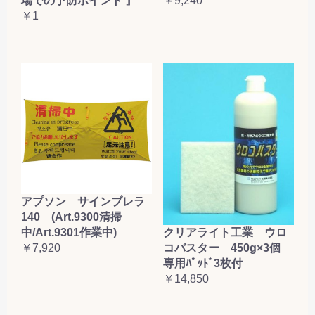
場での予防ポイント 』
￥9,240
￥1
アプソン サインブレラ
140 (Art.9300清掃
クリアライト工業 ウロ
中/Art.9301作業中)
コバスター 450g×3個
￥7,920
専用ﾊﾟｯﾄﾞ3枚付
￥14,850