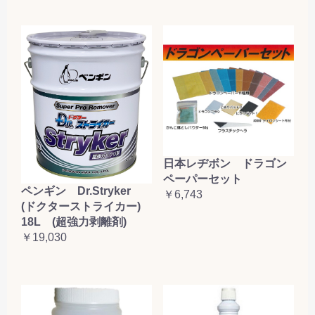
日本レヂボン ドラゴン
ペーパーセット
ペンギン Dr.Stryker
￥6,743
(ドクターストライカー)
18L (超強力剥離剤)
￥19,030