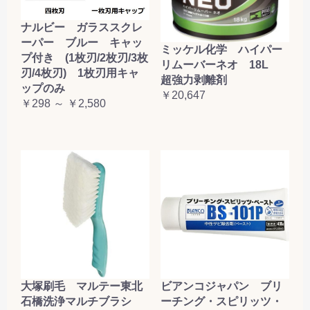
お買い物を続ける
カートへ進む
ナルビー ガラススクレ
ーパー ブルー キャッ
ミッケル化学 ハイパー
プ付き (1枚刃/2枚刃/3枚
リムーバーネオ 18L
刃/4枚刃) 1枚刃用キャ
超強力剥離剤
ップのみ
￥20,647
￥298 ～ ￥2,580
大塚刷毛 マルテー東北
ビアンコジャパン ブリ
石橋洗浄マルチブラシ
ーチング・スピリッツ・