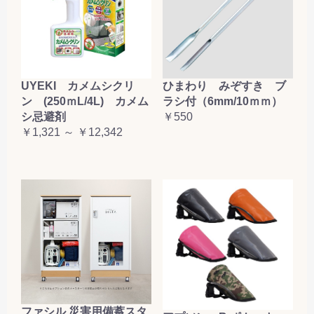
UYEKI カメムシクリ
ひまわり みぞすき ブ
ン (250ｍL/4L) カメム
ラシ付（6mm/10ｍｍ）
シ忌避剤
￥550
￥1,321 ～ ￥12,342
ファシル 災害用備蓄スタ