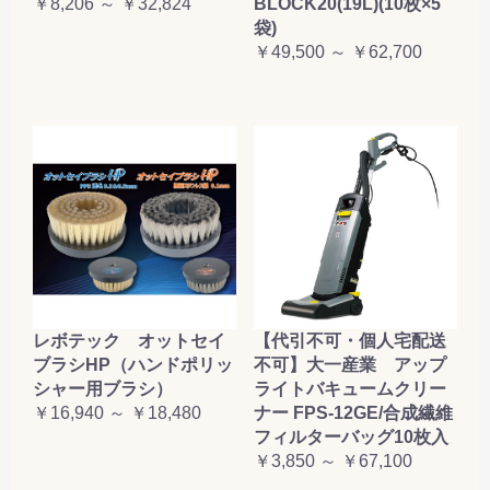
￥8,206 ～ ￥32,824
BLOCK20(19L)(10枚×5
袋)
￥49,500 ～ ￥62,700
レボテック オットセイ
【代引不可・個人宅配送
ブラシHP（ハンドポリッ
不可】大一産業 アップ
シャー用ブラシ）
ライトバキュームクリー
￥16,940 ～ ￥18,480
ナー FPS-12GE/合成繊維
フィルターバッグ10枚入
￥3,850 ～ ￥67,100