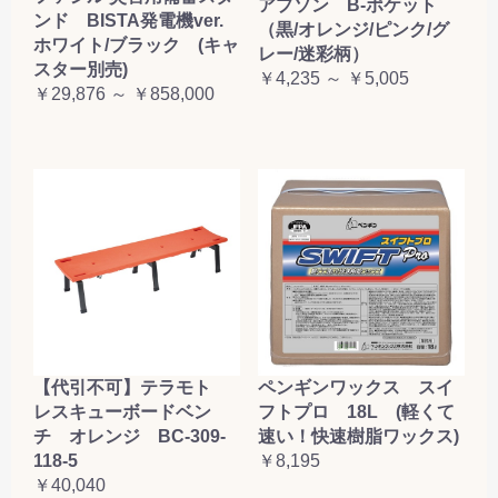
アプソン B-ポケット
ンド BISTA発電機ver.
（黒/オレンジ/ピンク/グ
ホワイト/ブラック (キャ
レー/迷彩柄）
スター別売)
￥4,235 ～ ￥5,005
￥29,876 ～ ￥858,000
【代引不可】テラモト
ペンギンワックス スイ
レスキューボードベン
フトプロ 18L (軽くて
チ オレンジ BC-309-
速い！快速樹脂ワックス)
118-5
￥8,195
￥40,040