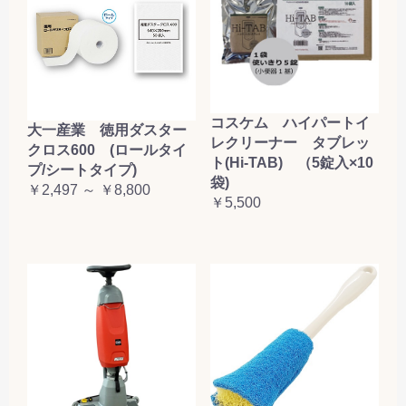
コスケム ハイパートイ
大一産業 徳用ダスター
レクリーナー タブレッ
クロス600 (ロールタイ
ト(Hi-TAB) （5錠入×10
プ/シートタイプ)
袋)
￥2,497 ～ ￥8,800
￥5,500