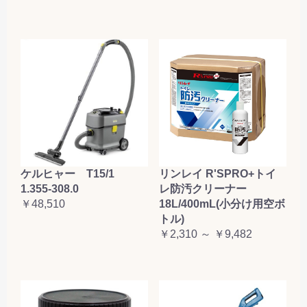
ケルヒャー T15/1
リンレイ R'SPRO+トイ
1.355-308.0
レ防汚クリーナー
￥48,510
18L/400mL(小分け用空ボ
トル)
￥2,310 ～ ￥9,482