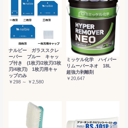
ナルビー ガラススクレ
ーパー ブルー キャッ
ミッケル化学 ハイパー
プ付き (1枚刃/2枚刃/3枚
リムーバーネオ 18L
刃/4枚刃) 1枚刃用キャ
超強力剥離剤
ップのみ
￥20,647
￥298 ～ ￥2,580