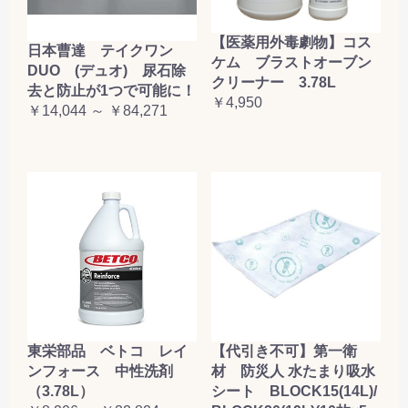
【医薬用外毒劇物】コス
日本曹達 テイクワン
ケム ブラストオーブン
DUO (デュオ) 尿石除
クリーナー 3.78L
去と防止が1つで可能に！
￥4,950
￥14,044 ～ ￥84,271
東栄部品 ベトコ レイ
【代引き不可】第一衛
ンフォース 中性洗剤
材 防災人 水たまり吸水
（3.78L）
シート BLOCK15(14L)/