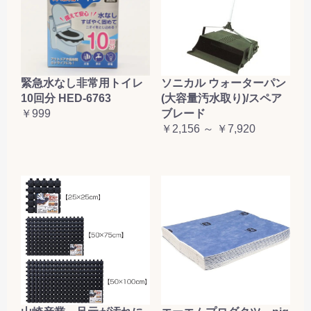
緊急水なし非常用トイレ
ソニカル ウォーターパン
10回分 HED-6763
(大容量汚水取り)/スペア
￥999
ブレード
￥2,156 ～ ￥7,920