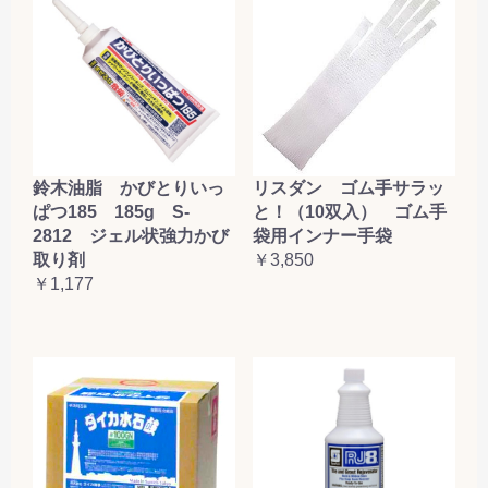
鈴木油脂 かびとりいっ
リスダン ゴム手サラッ
ぱつ185 185g S-
と！（10双入） ゴム手
2812 ジェル状強力かび
袋用インナー手袋
取り剤
￥3,850
￥1,177