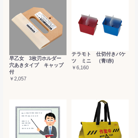
テラモト 仕切付きバケ
早乙女 3枚刃ホルダー
ツ ミニ （青/赤)
穴あきタイプ キャップ
￥6,160
付
￥2,057