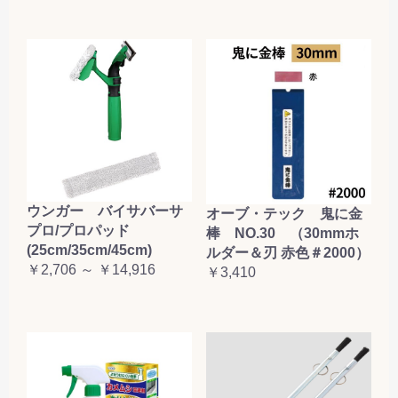
お買い物を続ける
カートへ進む
ウンガー バイサバーサ
オーブ・テック 鬼に金
プロ/プロパッド
棒 NO.30 （30mmホ
(25cm/35cm/45cm)
ルダー＆刃 赤色＃2000）
￥2,706 ～ ￥14,916
￥3,410