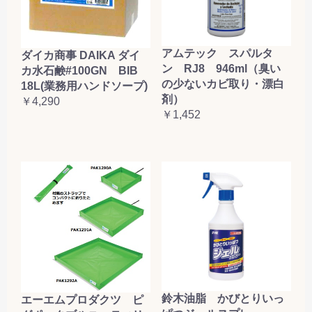
アムテック スパルタ
ダイカ商事 DAIKA ダイ
ン RJ8 946ml（臭い
カ水石鹸#100GN BIB
の少ないカビ取り・漂白
18L(業務用ハンドソープ)
剤）
￥4,290
￥1,452
鈴木油脂 かびとりいっ
エーエムプロダクツ ピ