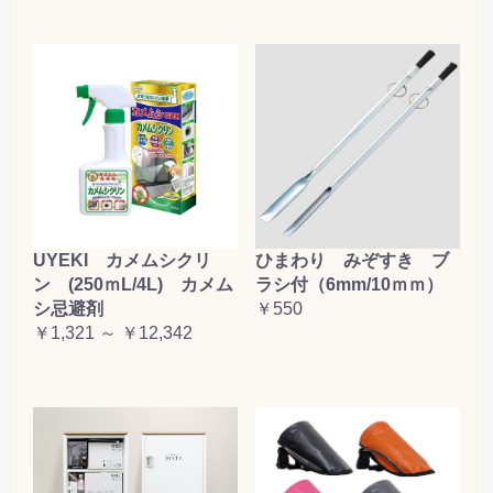
UYEKI カメムシクリ
ひまわり みぞすき ブ
ン (250ｍL/4L) カメム
ラシ付（6mm/10ｍｍ）
シ忌避剤
￥550
￥1,321 ～ ￥12,342