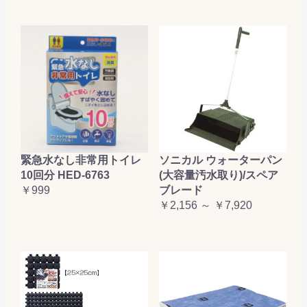
緊急水なし非常用トイレ
ソニカル ウォーターパン
10回分 HED-6763
(大容量汚水取り)/スペア
￥999
ブレード
￥2,156 ～ ￥7,920