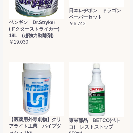
日本レヂボン ドラゴン
ペーパーセット
ペンギン Dr.Stryker
￥6,743
(ドクターストライカー)
18L (超強力剥離剤)
￥19,030
【医薬用外毒劇物】クリ
東栄部品 BETCO(ベト
アライト工業 パイプダ
コ) レストストップ
ッシュ 1kg