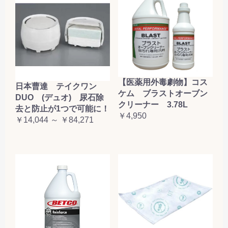
【医薬用外毒劇物】コス
日本曹達 テイクワン
ケム ブラストオーブン
DUO (デュオ) 尿石除
クリーナー 3.78L
去と防止が1つで可能に！
￥4,950
￥14,044 ～ ￥84,271