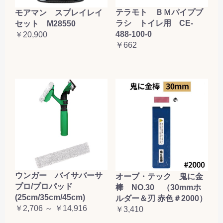
お買い物を続ける
カートへ進む
テラモト ＢＭパイプブ
モアマン スプレイレイ
ラシ トイレ用 CE-
セット M28550
488-100-0
￥20,900
￥662
ウンガー バイサバーサ
オーブ・テック 鬼に金
プロ/プロパッド
棒 NO.30 （30mmホ
(25cm/35cm/45cm)
ルダー＆刃 赤色＃2000）
￥2,706 ～ ￥14,916
￥3,410