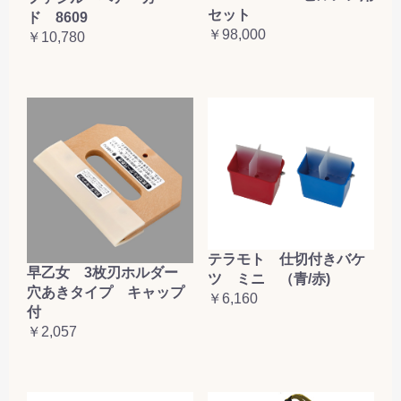
セット
ド 8609
￥98,000
￥10,780
テラモト 仕切付きバケ
早乙女 3枚刃ホルダー
ツ ミニ （青/赤)
穴あきタイプ キャップ
￥6,160
付
￥2,057