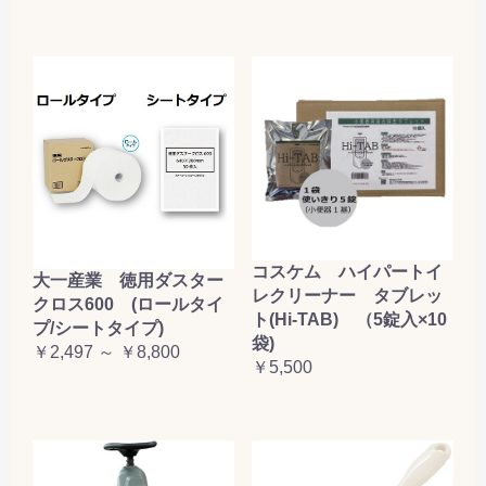
コスケム ハイパートイ
大一産業 徳用ダスター
レクリーナー タブレッ
クロス600 (ロールタイ
ト(Hi-TAB) （5錠入×10
プ/シートタイプ)
袋)
￥2,497 ～ ￥8,800
￥5,500