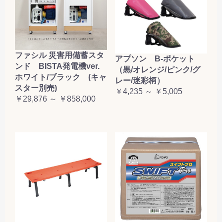
ファシル 災害用備蓄スタ
アプソン B-ポケット
ンド BISTA発電機ver.
（黒/オレンジ/ピンク/グ
ホワイト/ブラック (キャ
レー/迷彩柄）
スター別売)
￥4,235 ～ ￥5,005
￥29,876 ～ ￥858,000