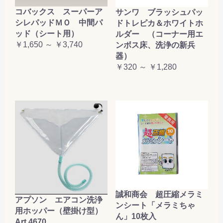
コバックス スーパーア
サンワ ブラッシュパッ
シレパッドＭＯ 中間パ
ドトレピカ＆ホワイトホ
ッド（シート用）
ルダー （コーナー用エ
￥1,650 ～ ￥3,740
ンボス床、洗浄の新兵
器）
￥320 ～ ￥1,280
誠和商会 超圧縮メラミ
アプソン エアコン洗浄
ンシート「メラミちゃ
用ホッパー（壁掛け型）
ん」10枚入
Art.4670