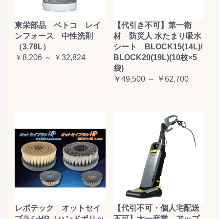
東栄部品 ベトコ レイ
【代引き不可】第一衛
ンフォース 中性洗剤
材 防災人 水たまり吸水
（3.78L）
シート BLOCK15(14L)/
￥8,206 ～ ￥32,824
BLOCK20(19L)(10枚×5
袋)
￥49,500 ～ ￥62,700
レボテック オットセイ
【代引不可・個人宅配送
ブラシHP（ハンドポリッ
不可】大一産業 アップ