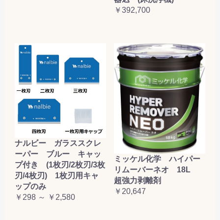
￥392,700
ナルビー ガラススクレ
ーパー ブルー キャッ
ミッケル化学 ハイパー
プ付き (1枚刃/2枚刃/3枚
リムーバーネオ 18L
刃/4枚刃) 1枚刃用キャ
超強力剥離剤
ップのみ
￥20,647
￥298 ～ ￥2,580