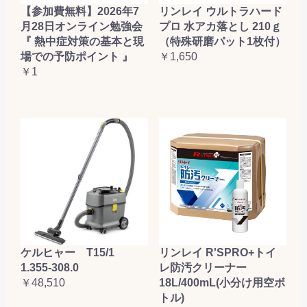
【参加費無料】2026年7
リンレイ ウルトラハード
月28日オンライン勉強会
プロ 水アカ落とし 210ｇ
『 熱中症対策の基本と現
（特殊研磨パット1枚付）
場での予防ポイント 』
￥1,650
￥1
ケルヒャー T15/1
リンレイ R'SPRO+トイ
1.355-308.0
レ防汚クリーナー
￥48,510
18L/400mL(小分け用空ボ
トル)