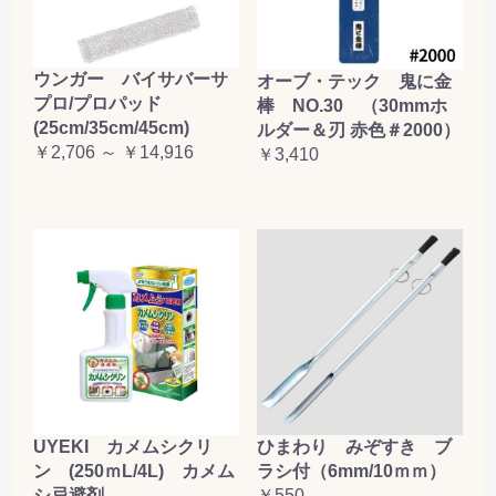
ウンガー バイサバーサ
オーブ・テック 鬼に金
プロ/プロパッド
棒 NO.30 （30mmホ
(25cm/35cm/45cm)
ルダー＆刃 赤色＃2000）
￥2,706 ～ ￥14,916
￥3,410
UYEKI カメムシクリ
ひまわり みぞすき ブ
ン (250ｍL/4L) カメム
ラシ付（6mm/10ｍｍ）
シ忌避剤
￥550