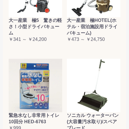
大一産業 極5 驚きの軽
大一産業 極HOTEL(ホ
さ！小型ドライバキュー
テル・宿泊施設用ドライ
ム
バキューム)
￥341 ～ ￥24,200
￥473 ～ ￥24,750
緊急水なし非常用トイレ
ソニカル ウォーターパン
10回分 HED-6763
(大容量汚水取り)/スペア
￥999
ブレード