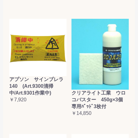
アプソン サインブレラ
140 (Art.9300清掃
クリアライト工業 ウロ
中/Art.9301作業中)
コバスター 450g×3個
￥7,920
専用ﾊﾟｯﾄﾞ3枚付
￥14,850