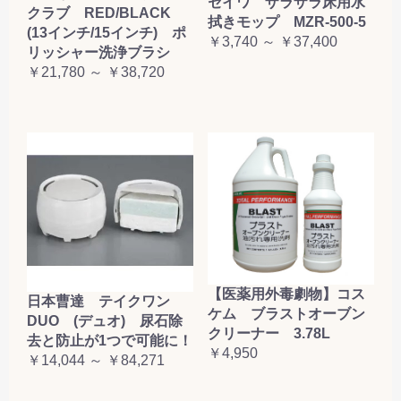
セイワ ザラザラ床用水
クラブ RED/BLACK
拭きモップ MZR-500-5
(13インチ/15インチ) ポ
￥3,740 ～ ￥37,400
リッシャー洗浄ブラシ
￥21,780 ～ ￥38,720
【医薬用外毒劇物】コス
日本曹達 テイクワン
ケム ブラストオーブン
DUO (デュオ) 尿石除
クリーナー 3.78L
去と防止が1つで可能に！
￥4,950
￥14,044 ～ ￥84,271