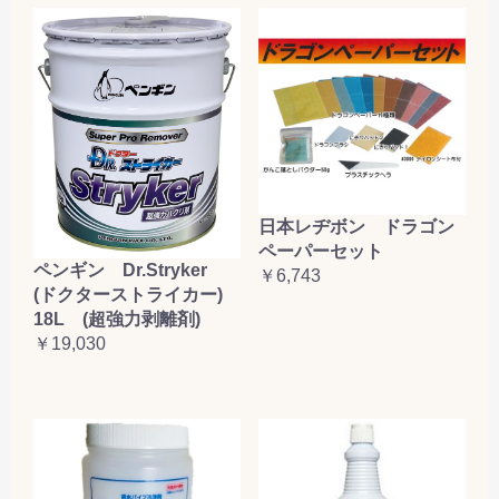
日本レヂボン ドラゴン
ペーパーセット
ペンギン Dr.Stryker
￥6,743
(ドクターストライカー)
18L (超強力剥離剤)
￥19,030