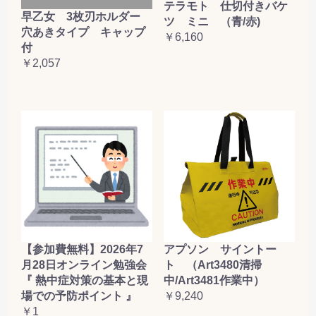
テラモト 仕切付きバケ
早乙女 3枚刃ホルダー
ツ ミニ （青/赤)
穴あきタイプ キャップ
￥6,160
付
￥2,057
【参加費無料】2026年7
アプソン サイントー
月28日オンライン勉強会
ト （Art3480清掃
『 熱中症対策の基本と現
中/Art3481作業中）
場での予防ポイント 』
￥9,240
￥1