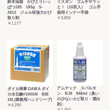
鈴木油脂 かびとりいっ
リスダン ゴム手サラッ
ぱつ185 185g S-
と！（10双入） ゴム手
2812 ジェル状強力かび
袋用インナー手袋
取り剤
￥3,850
￥1,177
アムテック スパルタ
ダイカ商事 DAIKA ダイ
ン RJ8 946ml（臭い
カ水石鹸#100GN BIB
の少ないカビ取り・漂白
18L(業務用ハンドソープ)
剤）
￥4,290
￥1,452