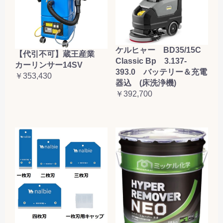
ケルヒャー BD35/15C
【代引不可】蔵王産業
Classic Bp 3.137-
カーリンサー14SV
393.0 バッテリー＆充電
￥353,430
器込 (床洗浄機)
￥392,700