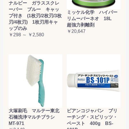
ナルビー ガラススクレ
ーパー ブルー キャッ
ミッケル化学 ハイパー
プ付き (1枚刃/2枚刃/3枚
リムーバーネオ 18L
刃/4枚刃) 1枚刃用キャ
超強力剥離剤
ップのみ
￥20,647
￥298 ～ ￥2,580
大塚刷毛 マルテー東北
ビアンコジャパン ブリ
石橋洗浄マルチブラシ
ーチング・スピリッツ・
MT-971
ペースト 400g BS-