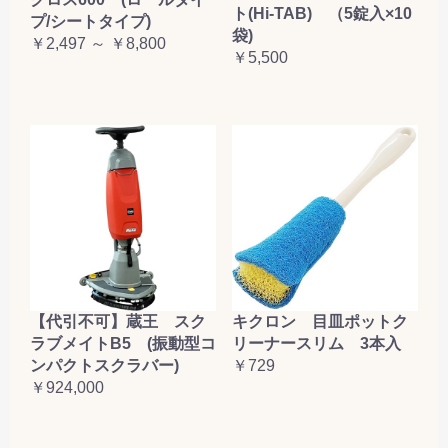
ト(Hi-TAB) （5錠入×10
プ/シートタイプ)
袋)
￥2,497 ～ ￥8,800
￥5,500
【代引不可】蔵王 スク
キクロン 目皿ポットク
ラブメイトB5 (振動型コ
リーナースリム 3本入
ンパクトスクラバー)
￥729
￥924,000