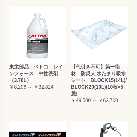
東栄部品 ベトコ レイ
【代引き不可】第一衛
ンフォース 中性洗剤
材 防災人 水たまり吸水
（3.78L）
シート BLOCK15(14L)/
￥8,206 ～ ￥32,824
BLOCK20(19L)(10枚×5
袋)
￥49,500 ～ ￥62,700