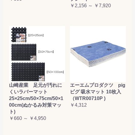
￥2,156 ～ ￥7,920
山崎産業 足元が汚れに
エーエムプロダクツ pig
くいラバーマット
ピグ 吸水マット 10枚入
25×25cm/50×75cm/50×1
（WTR00710P )
00cm(ぬかるみ対策マッ
￥4,312
ト)
￥660 ～ ￥4,950