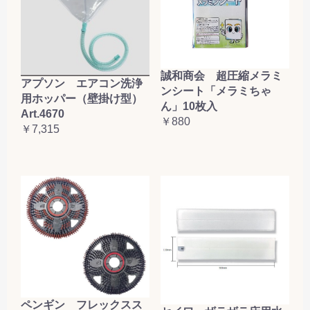
誠和商会 超圧縮メラミ
アプソン エアコン洗浄
ンシート「メラミちゃ
用ホッパー（壁掛け型）
ん」10枚入
Art.4670
￥880
￥7,315
ペンギン フレックスス