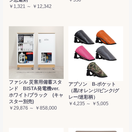
お買い物を続ける
カートへ進む
￥1,321 ～ ￥12,342
ファシル 災害用備蓄スタ
アプソン B-ポケット
ンド BISTA発電機ver.
（黒/オレンジ/ピンク/グ
ホワイト/ブラック (キャ
レー/迷彩柄）
スター別売)
￥4,235 ～ ￥5,005
￥29,876 ～ ￥858,000