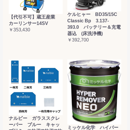
ケルヒャー BD35/15C
【代引不可】蔵王産業
Classic Bp 3.137-
カーリンサー14SV
393.0 バッテリー＆充電
￥353,430
器込 (床洗浄機)
￥392,700
ナルビー ガラススクレ
ーパー ブルー キャッ
ミッケル化学 ハイパー