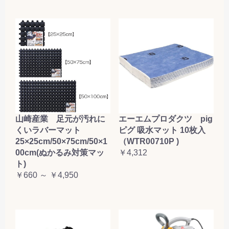
山崎産業 足元が汚れに
エーエムプロダクツ pig
くいラバーマット
ピグ 吸水マット 10枚入
25×25cm/50×75cm/50×1
（WTR00710P )
00cm(ぬかるみ対策マッ
￥4,312
ト)
￥660 ～ ￥4,950