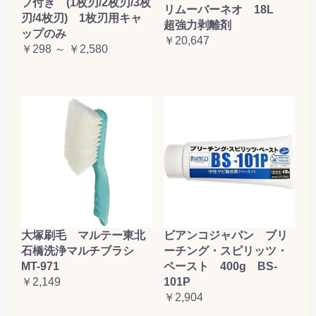
プ付き (1枚刃/2枚刃/3枚
リムーバーネオ 18L
刃/4枚刃) 1枚刃用キャ
超強力剥離剤
ップのみ
￥20,647
￥298 ～ ￥2,580
大塚刷毛 マルテー東北
ビアンコジャパン ブリ
石橋洗浄マルチブラシ
ーチング・スピリッツ・
MT-971
ペースト 400g BS-
￥2,149
101P
￥2,904