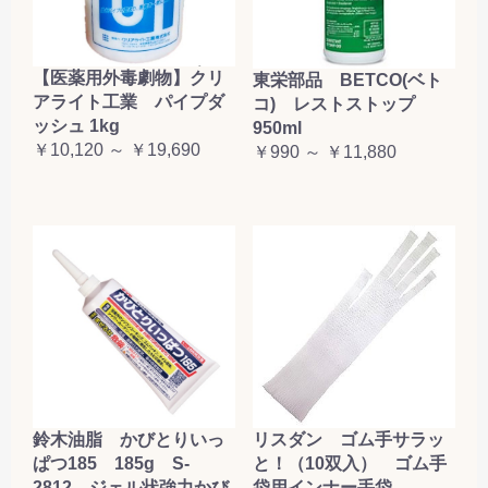
【医薬用外毒劇物】クリ
東栄部品 BETCO(ベト
アライト工業 パイプダ
コ) レストストップ
ッシュ 1kg
950ml
￥10,120 ～ ￥19,690
￥990 ～ ￥11,880
鈴木油脂 かびとりいっ
リスダン ゴム手サラッ
ぱつ185 185g S-
と！（10双入） ゴム手
2812 ジェル状強力かび
袋用インナー手袋