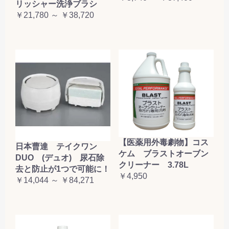
リッシャー洗浄ブラシ
￥21,780 ～ ￥38,720
【医薬用外毒劇物】コス
日本曹達 テイクワン
ケム ブラストオーブン
DUO (デュオ) 尿石除
クリーナー 3.78L
去と防止が1つで可能に！
￥4,950
￥14,044 ～ ￥84,271