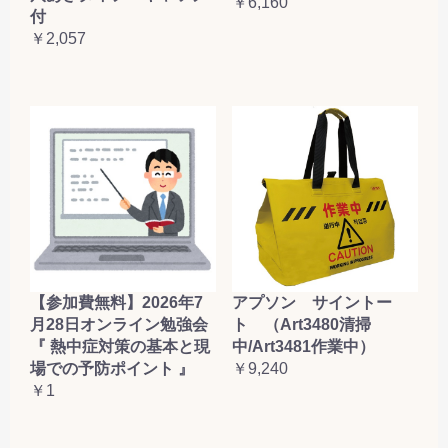
￥6,160
付
￥2,057
【参加費無料】2026年7
アプソン サイントー
月28日オンライン勉強会
ト （Art3480清掃
『 熱中症対策の基本と現
中/Art3481作業中）
場での予防ポイント 』
￥9,240
￥1