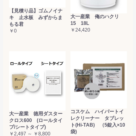
【見積り品】ゴムノイナ
大一産業 俺のハクリ
キ 止水板 みずからま
15 18L
もる君
￥24,420
￥0
コスケム ハイパートイ
大一産業 徳用ダスター
レクリーナー タブレッ
クロス600 (ロールタイ
ト(Hi-TAB) （5錠入×10
プ/シートタイプ)
袋)
￥2,497 ～ ￥8,800