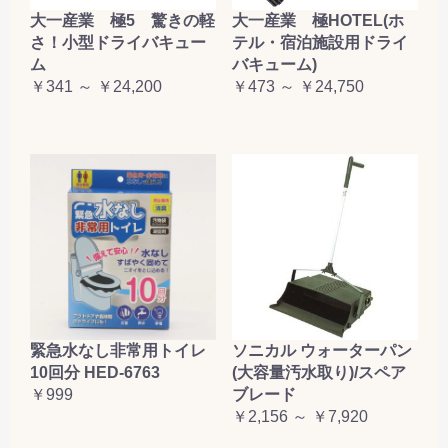
大一産業 極5 驚きの軽
大一産業 極HOTEL(ホ
さ！小型ドライバキュー
テル・宿泊施設用ドライ
ム
バキューム)
￥341 ～ ￥24,200
￥473 ～ ￥24,750
緊急水なし非常用トイレ
ソニカル ウォーターパン
10回分 HED-6763
(大容量汚水取り)/スペア
￥999
ブレード
￥2,156 ～ ￥7,920