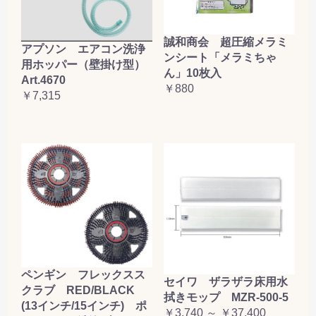
誠和商会 超圧縮メラミ
アプソン エアコン洗浄
ンシート「メラミちゃ
用ホッパー（壁掛け型）
ん」10枚入
Art.4670
￥880
￥7,315
ペンギン フレックスス
セイワ ザラザラ床用水
クラブ RED/BLACK
拭きモップ MZR-500-5
(13インチ/15インチ) ポ
￥3,740 ～ ￥37,400