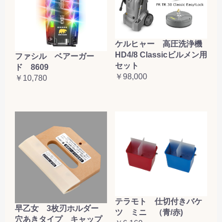
ケルヒャー 高圧洗浄機
HD4/8 Classicビルメン用
ファシル ベアーガー
セット
ド 8609
￥98,000
￥10,780
テラモト 仕切付きバケ
早乙女 3枚刃ホルダー
ツ ミニ （青/赤)
穴あきタイプ キャップ