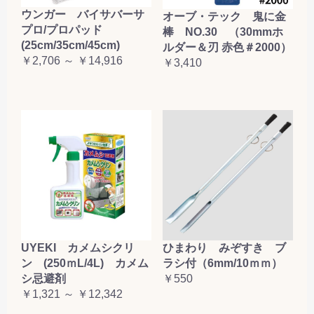
ウンガー バイサバーサ
お買い物を続ける
カートへ進む
オーブ・テック 鬼に金
プロ/プロパッド
棒 NO.30 （30mmホ
(25cm/35cm/45cm)
ルダー＆刃 赤色＃2000）
￥2,706 ～ ￥14,916
￥3,410
UYEKI カメムシクリ
ひまわり みぞすき ブ
ン (250ｍL/4L) カメム
ラシ付（6mm/10ｍｍ）
シ忌避剤
￥550
￥1,321 ～ ￥12,342