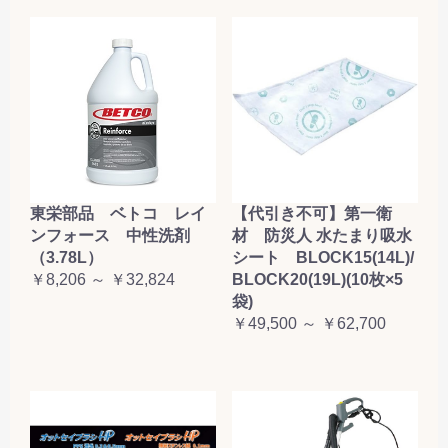
東栄部品 ベトコ レイ
【代引き不可】第一衛
ンフォース 中性洗剤
材 防災人 水たまり吸水
（3.78L）
シート BLOCK15(14L)/
￥8,206 ～ ￥32,824
BLOCK20(19L)(10枚×5
袋)
￥49,500 ～ ￥62,700