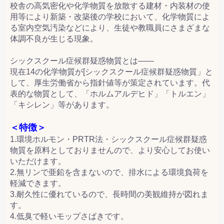
校舎の高気密化や化学物質を放散する建材・内装材の使
用等により新築・改築後の学校において、化学物質によ
る室内空気汚染などにより、生徒や教職員にさまざまな
体調不良が生じる現象。
シックスクール症候群疑惑物質とは――
現在14の化学物質が[シックスクール症候群疑惑物質」と
して、厚生労働省から指針値等が策定されています。代
表的な物質として、「ホルムアルデヒド」「トルエン」
「キシレン」等があります。
＜特徴＞
1.環境ホルモン・PRTR法・シックスクール症候群疑惑
物質を原料としておりませんので、より安心してお使い
いただけます。
2.無リンで亜鉛を含まないので、排水による環境負荷を
軽減できます。
3.耐久性に優れているので、長時間の美観維持が図れま
す。
4.低臭で軽いモップさばきです。