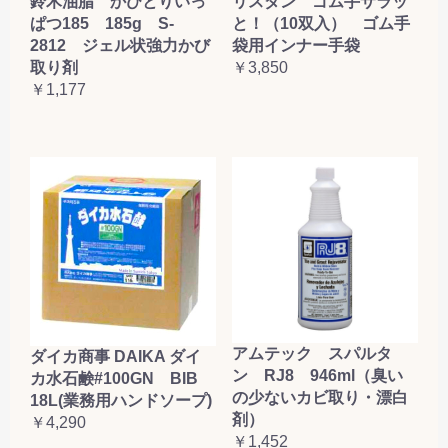
鈴木油脂 かびとりいっ
リスダン ゴム手サラッ
ぱつ185 185g S-
と！（10双入） ゴム手
2812 ジェル状強力かび
袋用インナー手袋
取り剤
￥3,850
￥1,177
アムテック スパルタ
ダイカ商事 DAIKA ダイ
ン RJ8 946ml（臭い
カ水石鹸#100GN BIB
の少ないカビ取り・漂白
18L(業務用ハンドソープ)
剤）
￥4,290
￥1,452