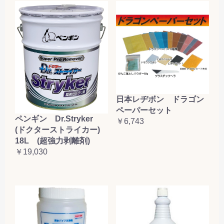
日本レヂボン ドラゴン
ペーパーセット
ペンギン Dr.Stryker
￥6,743
(ドクターストライカー)
18L (超強力剥離剤)
￥19,030