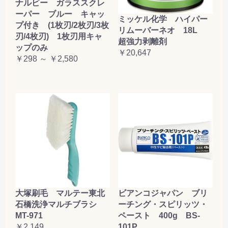
ナルビー ガラススクレ
ーパー ブルー キャッ
ミッケル化学 ハイパー
プ付き (1枚刃/2枚刃/3枚
リムーバーネオ 18L
刃/4枚刃) 1枚刃用キャ
超強力剥離剤
ップのみ
￥20,647
￥298 ～ ￥2,580
大塚刷毛 マルテー東北
ビアンコジャパン ブリ
石橋洗浄マルチブラシ
ーチング・スピリッツ・
MT-971
ペースト 400g BS-
￥2,149
101P