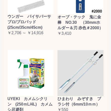
ウンガー バイサバーサ
オーブ・テック 鬼に金
プロ/プロパッド
棒 NO.30 （30mmホ
(25cm/35cm/45cm)
ルダー＆刃 赤色＃2000）
￥2,706 ～ ￥14,916
￥3,410
UYEKI カメムシクリ
ひまわり みぞすき ブ
ン (250ｍL/4L) カメム
ラシ付（6mm/10ｍｍ）
シ忌避剤
￥550