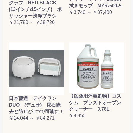
クラブ RED/BLACK
拭きモップ MZR-500-5
(13インチ/15インチ) ポ
￥3,740 ～ ￥37,400
リッシャー洗浄ブラシ
￥21,780 ～ ￥38,720
【医薬用外毒劇物】コス
日本曹達 テイクワン
ケム ブラストオーブン
DUO (デュオ) 尿石除
クリーナー 3.78L
去と防止が1つで可能に！
￥4,950
￥14,044 ～ ￥84,271