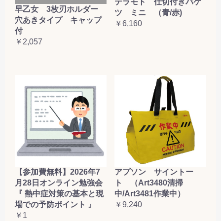
テラモト 仕切付きバケ
早乙女 3枚刃ホルダー
ツ ミニ （青/赤)
穴あきタイプ キャップ
￥6,160
付
￥2,057
【参加費無料】2026年7
アプソン サイントー
月28日オンライン勉強会
ト （Art3480清掃
『 熱中症対策の基本と現
中/Art3481作業中）
場での予防ポイント 』
￥9,240
￥1