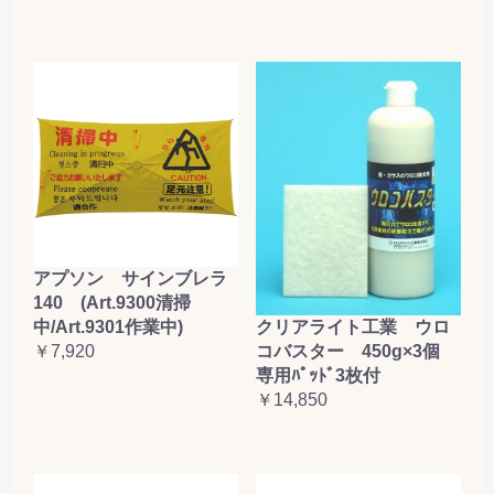
アプソン サインブレラ
140 (Art.9300清掃
クリアライト工業 ウロ
中/Art.9301作業中)
コバスター 450g×3個
￥7,920
専用ﾊﾟｯﾄﾞ3枚付
￥14,850