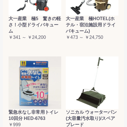
大一産業 極5 驚きの軽
大一産業 極HOTEL(ホ
さ！小型ドライバキュー
テル・宿泊施設用ドライ
ム
バキューム)
￥341 ～ ￥24,200
￥473 ～ ￥24,750
緊急水なし非常用トイレ
ソニカル ウォーターパン
10回分 HED-6763
(大容量汚水取り)/スペア
￥999
ブレード