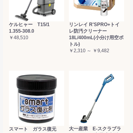
ケルヒャー T15/1
リンレイ R'SPRO+トイ
1.355-308.0
レ防汚クリーナー
￥48,510
18L/400mL(小分け用空ボ
トル)
￥2,310 ～ ￥9,482
大一産業 E-スクラブラ
スマート ガラス復元