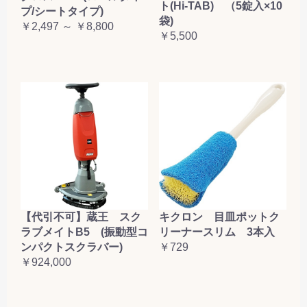
ト(Hi-TAB) （5錠入×10
プ/シートタイプ)
袋)
￥2,497 ～ ￥8,800
￥5,500
【代引不可】蔵王 スク
キクロン 目皿ポットク
ラブメイトB5 (振動型コ
リーナースリム 3本入
ンパクトスクラバー)
￥729
￥924,000