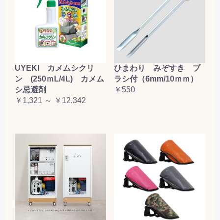
お買い物を続ける
カートへ進む
UYEKI カメムシクリ
ひまわり みぞすき ブ
ン (250ｍL/4L) カメム
ラシ付（6mm/10ｍｍ）
シ忌避剤
￥550
￥1,321 ～ ￥12,342