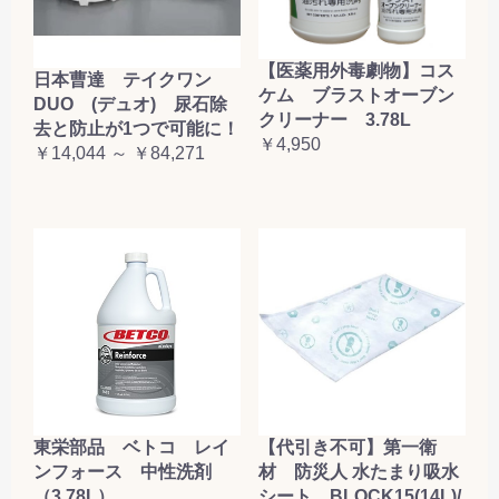
【医薬用外毒劇物】コス
日本曹達 テイクワン
ケム ブラストオーブン
DUO (デュオ) 尿石除
クリーナー 3.78L
去と防止が1つで可能に！
￥4,950
￥14,044 ～ ￥84,271
東栄部品 ベトコ レイ
【代引き不可】第一衛
ンフォース 中性洗剤
材 防災人 水たまり吸水
（3.78L）
シート BLOCK15(14L)/