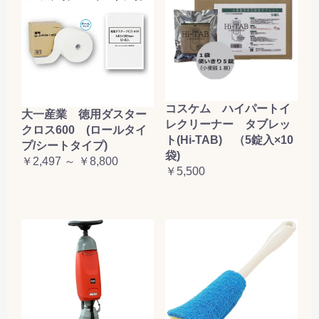
コスケム ハイパートイ
大一産業 徳用ダスター
レクリーナー タブレッ
クロス600 (ロールタイ
ト(Hi-TAB) （5錠入×10
プ/シートタイプ)
袋)
￥2,497 ～ ￥8,800
￥5,500