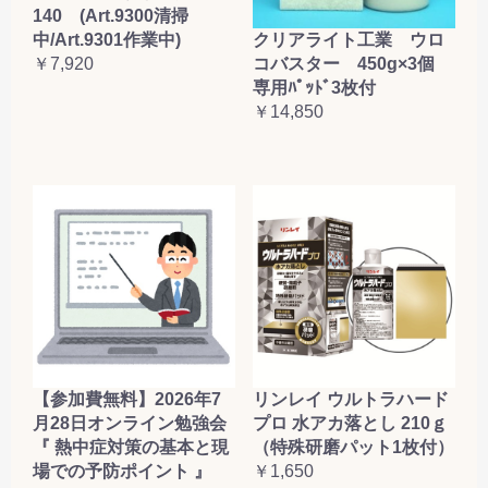
140 (Art.9300清掃
クリアライト工業 ウロ
中/Art.9301作業中)
コバスター 450g×3個
￥7,920
専用ﾊﾟｯﾄﾞ3枚付
￥14,850
【参加費無料】2026年7
リンレイ ウルトラハード
月28日オンライン勉強会
プロ 水アカ落とし 210ｇ
『 熱中症対策の基本と現
（特殊研磨パット1枚付）
場での予防ポイント 』
￥1,650