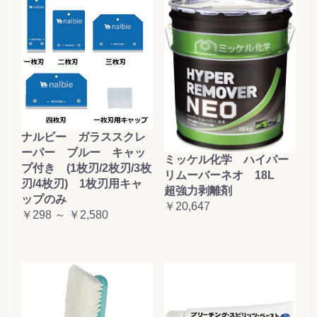
ナルビー ガラススクレ
ーパー ブルー キャッ
ミッケル化学 ハイパー
プ付き (1枚刃/2枚刃/3枚
リムーバーネオ 18L
刃/4枚刃) 1枚刃用キャ
超強力剥離剤
ップのみ
￥20,647
￥298 ～ ￥2,580