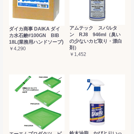
アムテック スパルタ
ダイカ商事 DAIKA ダイ
ン RJ8 946ml（臭い
カ水石鹸#100GN BIB
の少ないカビ取り・漂白
18L(業務用ハンドソープ)
剤）
￥4,290
￥1,452
鈴木油脂 かびとりいっ
エーエムプロダクツ ピ