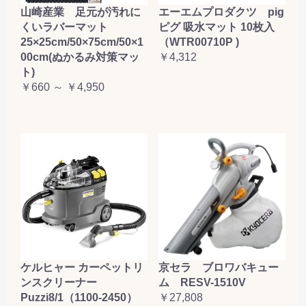
山崎産業 足元が汚れに
エーエムプロダクツ pig
くいラバーマット
ピグ 吸水マット 10枚入
25×25cm/50×75cm/50×1
（WTR00710P )
00cm(ぬかるみ対策マッ
￥4,312
ト)
￥660 ～ ￥4,950
ケルヒャー カーペットリ
京セラ ブロワバキュー
ンスクリーナー
ム RESV-1510V
Puzzi8/1（1100-2450）
￥27,808