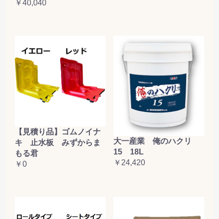
￥40,040
【見積り品】ゴムノイナ
大一産業 俺のハクリ
キ 止水板 みずからま
15 18L
もる君
￥24,420
￥0