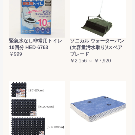
緊急水なし非常用トイレ
ソニカル ウォーターパン
10回分 HED-6763
(大容量汚水取り)/スペア
￥999
ブレード
￥2,156 ～ ￥7,920