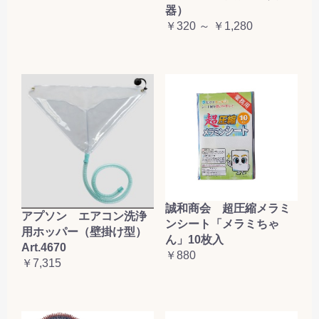
器）
￥320 ～ ￥1,280
誠和商会 超圧縮メラミ
アプソン エアコン洗浄
ンシート「メラミちゃ
用ホッパー（壁掛け型）
ん」10枚入
Art.4670
￥880
￥7,315