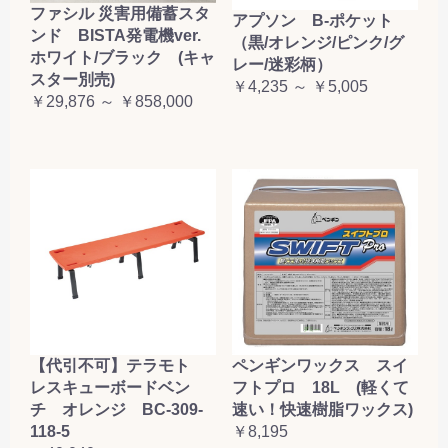
ファシル 災害用備蓄スタ
アプソン B-ポケット
ンド BISTA発電機ver.
（黒/オレンジ/ピンク/グ
ホワイト/ブラック (キャ
レー/迷彩柄）
スター別売)
￥4,235 ～ ￥5,005
￥29,876 ～ ￥858,000
【代引不可】テラモト
ペンギンワックス スイ
レスキューボードベン
フトプロ 18L (軽くて
チ オレンジ BC-309-
速い！快速樹脂ワックス)
118-5
￥8,195