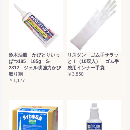
鈴木油脂 かびとりいっ
リスダン ゴム手サラッ
ぱつ185 185g S-
と！（10双入） ゴム手
2812 ジェル状強力かび
袋用インナー手袋
取り剤
￥3,850
￥1,177