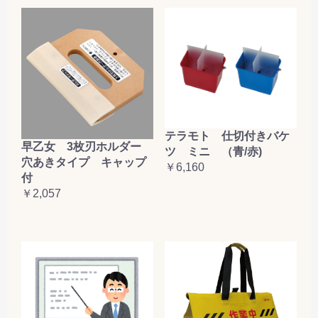
テラモト 仕切付きバケ
早乙女 3枚刃ホルダー
ツ ミニ （青/赤)
穴あきタイプ キャップ
￥6,160
付
￥2,057