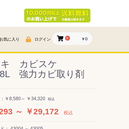
0
￥0
お気に入り
ログイン
ヤキ カビスケ
/18L 強力カビ取り剤
：
￥8,580～ ￥34,320
税込
293 ～ ￥29,172
税込
ード：
43004 ～ 43005