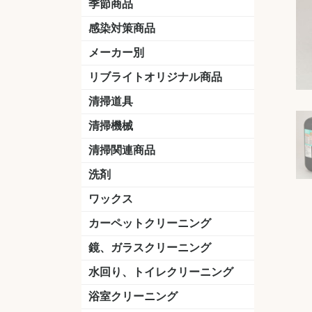
季節商品
感染対策商品
おう吐物
除菌洗剤
うがい薬
マスク
手洗い石鹸
手指消毒
手袋
メーカー別
クオリティ
ニイタカ
シーバイエス
リンレイ
ペンギンワックス
横浜油脂工業
ミッケル化学（旧：スイショウ
ユシロ化学
コニシ
つやげん
ダイカ商事
スリーエムジャパン
山崎産業
テラモト
セイワ
エトレー
ラバーメイド
ジャパックス
日本サニパック
ケルヒャー
マキタ
ショーワグローブ
花王
サラヤ
アルボース
コスケム
ミヤキ
紺商
信徳ポミー
樹脂ワック
下地剤
ドライメ
水性・半
油性ワッ
特殊用途
ニュート
天然石材
木床用ワ
床用クリ
剥離剤
植物油用
鉱物油用
その他
樹脂ワッ
水性・半
下地剤
特殊用途
ドライメ
クリーナ
ハクリ剤
石材床用
木床用商
日常管理
リブライトオリジナル商品
＆ユーホー）
脂仕上げ
ステム
コンクリ
脂ワック
LLオレンジクリーナー
LL油脂専用クリーナー
LLワックスモップ
LL-21
マーベラスiL
清掃道具
ほうき
ちりとり
モップ及び関連品
モップ
ハードフロア用ダストモップ
テラモト
その他
ワンタッチ
水切りドラ
その他アタ
関連商品
ワックス塗
清掃機械
(ワンタッチ
掃除機
高圧洗浄機
吸水機
カーペット用マシン
送風機
ポリッシャー
ポリッシャー・自動床洗浄機用
掃除機用紙パック
その他
ドライバ
アップラ
コードレ
階段用
スタンダ
高速回転
ハンディ
関連商品
清掃関連商品
パッド
ダストカート
台車
移動式バレット
脚立
モップハンガー
サインボード
光沢計
カーペット汚染度計
洗剤
床用表面洗浄剤
ハクリ剤
厨房用
工場用
石材用
サビ用
木材用
タイル用
外壁用
壁面用
手あか用
病院用
除菌用
ワックス
樹脂ワックス
半樹脂ワックス
フローリング用
病院用ワックス
中性ワックス
石材用
木床用
その他
シーバイエス
リンレイ
ペンギンワック
コニシ
スイショウ
ユシロ
信徳ポミー
その他
カーペットクリーニング
洗剤
ブラシ
パット
その他
ガム除去剤
シミ抜き剤
鏡、ガラスクリーニング
ガラスワイパー
シャンパー(ウオッシャー)
ガラススクイジー
ケレン
ツールホルダー
洗剤
天井・高所作業
うろこ取り
水回り、トイレクリーニング
洗剤
尿石除去剤
水アカ除去剤
排水管つまり除去剤
消臭・防臭剤
道具
ブラシ
ラバーカップ
水アカ除去
浴室クリーニング