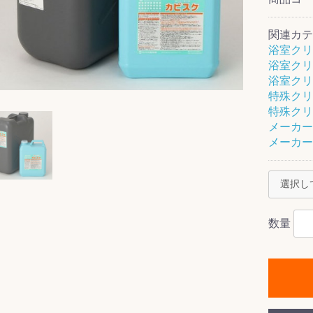
関連カテ
浴室クリ
浴室クリ
ス(一般製品)
ンテナンス用樹
樹脂製品
クス
製品
ラ フロアケアシ
用・テラゾー・
ックス
ーナー
クリーナー
クリーナー
クス
樹脂製品
製品
ンテナンス用樹
ー製品
商品
品
商品
浴室クリ
剤
ート用
ス
特殊クリ
特殊クリ
式モップ
イヤー
ッチメント
布
メーカー
式用)
メーカー
キューム
イトバキューム
スタイプ
ード
ポリッシャー
ス
数量