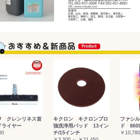
お買い物を続ける
カートへ進む
ワ クレンリネス首
キクロン キクロンプロ
ファシル
ドライヤー
強洗浄用パッド 13イン
ド 860
00
チ/15インチ
￥10,78
￥3,300 ～ ￥21,450