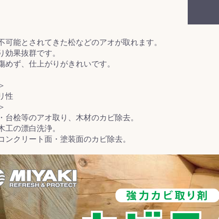
&前処理
不可能とされてきた松などのアオが取れます。
り効果抜群です。
傷めず、仕上がりがきれいです。
＞
リ性
＞
・台桧等のアオ取り、木材のカビ除去。
木工の漂白洗浄。
コンクリート面・塗装面のカビ除去。