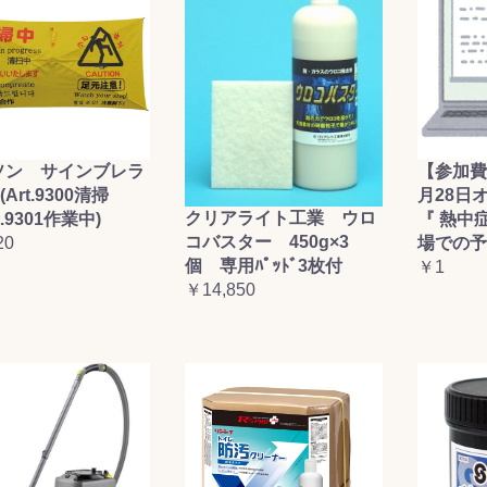
ソン サインブレラ
【参加費
(Art.9300清掃
月28日
クリアライト工業 ウロ
t.9301作業中)
『 熱中
コバスター 450g×3
20
場での予
個 専用ﾊﾟｯﾄﾞ3枚付
￥1
￥14,850