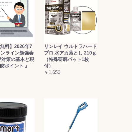
無料】2026年7
リンレイ ウルトラハード
オンライン勉強会
プロ 水アカ落とし 210ｇ
症対策の基本と現
（特殊研磨パット1枚
防ポイント 』
付）
￥1,650