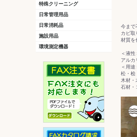
洗剤
道具
バスクリーナー
カビ取り剤
スポンジ
特殊クリーニング
石材
エアコン
外壁
その他
洗浄剤
リンス&中和剤
洗浄ツール
洗浄シート
洗浄
道具
日常管理用品
剤
クリーナー
洗濯用洗剤
油汚れ落とし
サビ取り剤
タバコ専用消臭
日常消耗品
今まで
カビ取
トイレットペーパー
ペーパータオル
便座除菌クリーナー
ポリ袋
施設用品
材質を
マット・他
ベンチ
灰皿
傘立
くず入れ
環境測定機器
＜液性
残留塩素測定器
空気環境測定器
粉じん計
風速計
温湿度計
アルカ
＜用途
松・桧
木材・
石材・