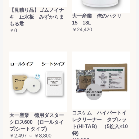
【見積り品】ゴムノイナ
大一産業 俺のハクリ
キ 止水板 みずからま
15 18L
もる君
￥24,420
￥0
コスケム ハイパートイ
大一産業 徳用ダスター
レクリーナー タブレッ
クロス600 (ロールタイ
ト(Hi-TAB) （5錠入×10
プ/シートタイプ)
袋)
￥2,497 ～ ￥8,800