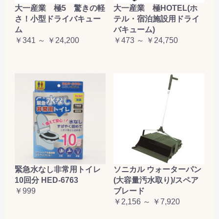
大一産業 極5 驚きの軽
大一産業 極HOTEL(ホ
さ！小型ドライバキュー
テル・宿泊施設用ドライ
ム
バキューム)
￥341 ～ ￥24,200
￥473 ～ ￥24,750
緊急水なし非常用トイレ
ソニカル ウォーターパン
10回分 HED-6763
(大容量汚水取り)/スペア
￥999
ブレード
￥2,156 ～ ￥7,920