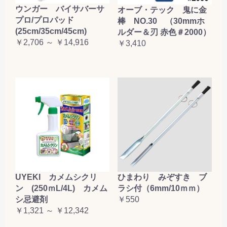
ウンガー バイサバーサ
オーブ・テック 鬼に金
お買い物を続ける
カートへ進む
プロ/プロパッド
棒 NO.30 （30mmホ
(25cm/35cm/45cm)
ルダー＆刃 赤色＃2000）
￥2,706 ～ ￥14,916
￥3,410
UYEKI カメムシクリ
ひまわり みぞすき ブ
ン (250ｍL/4L) カメム
ラシ付（6mm/10ｍｍ）
シ忌避剤
￥550
￥1,321 ～ ￥12,342