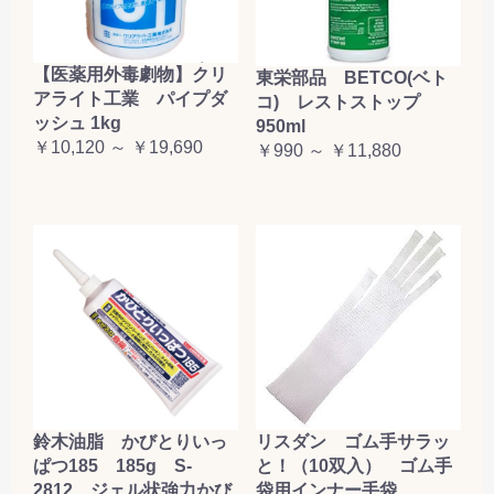
【医薬用外毒劇物】クリ
東栄部品 BETCO(ベト
アライト工業 パイプダ
コ) レストストップ
ッシュ 1kg
950ml
￥10,120 ～ ￥19,690
￥990 ～ ￥11,880
鈴木油脂 かびとりいっ
リスダン ゴム手サラッ
ぱつ185 185g S-
と！（10双入） ゴム手
2812 ジェル状強力かび
袋用インナー手袋