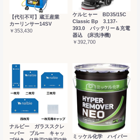
ケルヒャー BD35/15C
【代引不可】蔵王産業
Classic Bp 3.137-
カーリンサー14SV
393.0 バッテリー＆充電
￥353,430
器込 (床洗浄機)
￥392,700
ナルビー ガラススクレ
ーパー ブルー キャッ
ミッケル化学 ハイパー