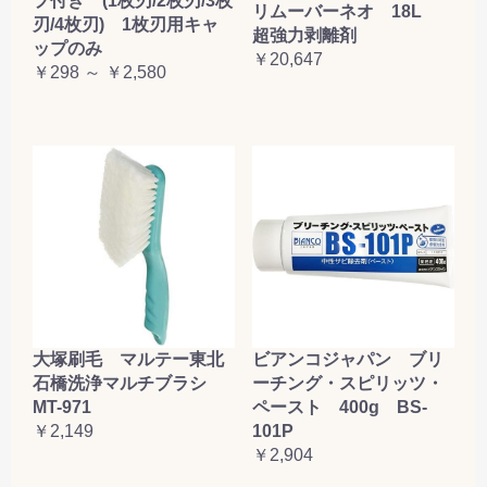
プ付き (1枚刃/2枚刃/3枚
リムーバーネオ 18L
刃/4枚刃) 1枚刃用キャ
超強力剥離剤
ップのみ
￥20,647
￥298 ～ ￥2,580
大塚刷毛 マルテー東北
ビアンコジャパン ブリ
石橋洗浄マルチブラシ
ーチング・スピリッツ・
MT-971
ペースト 400g BS-
￥2,149
101P
￥2,904