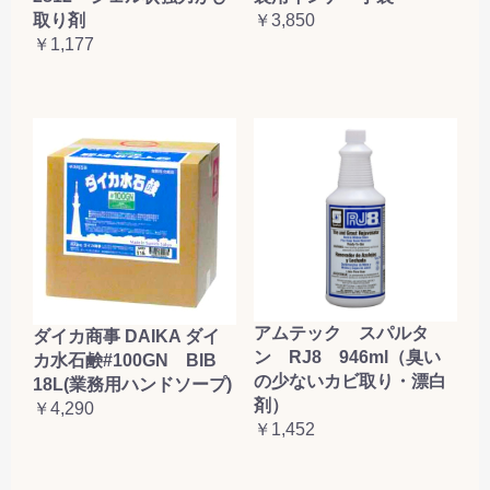
取り剤
￥3,850
￥1,177
アムテック スパルタ
ダイカ商事 DAIKA ダイ
ン RJ8 946ml（臭い
カ水石鹸#100GN BIB
の少ないカビ取り・漂白
18L(業務用ハンドソープ)
剤）
￥4,290
￥1,452