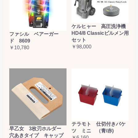
ケルヒャー 高圧洗浄機
HD4/8 Classicビルメン用
ファシル ベアーガー
セット
ド 8609
￥98,000
￥10,780
テラモト 仕切付きバケ
早乙女 3枚刃ホルダー
ツ ミニ （青/赤)
穴あきタイプ キャップ
￥6,160