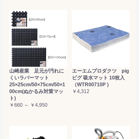
山崎産業 足元が汚れに
エーエムプロダクツ pig
くいラバーマット
ピグ 吸水マット 10枚入
25×25cm/50×75cm/50×1
（WTR00710P )
00cm(ぬかるみ対策マッ
￥4,312
ト)
￥660 ～ ￥4,950