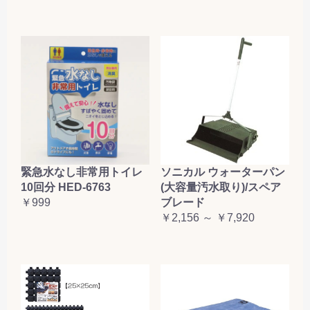
緊急水なし非常用トイレ
ソニカル ウォーターパン
10回分 HED-6763
(大容量汚水取り)/スペア
￥999
ブレード
￥2,156 ～ ￥7,920