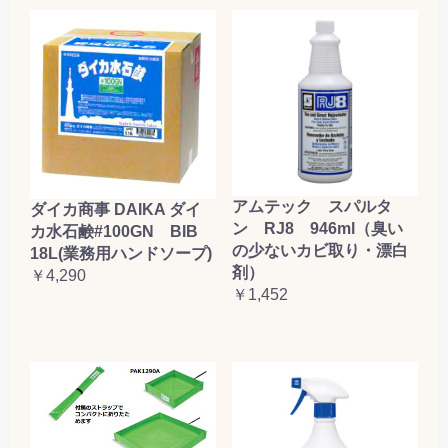
アムテック スパルタ
ダイカ商事 DAIKA ダイ
ン RJ8 946ml（臭い
カ水石鹸#100GN BIB
の少ないカビ取り・漂白
18L(業務用ハンドソープ)
剤）
￥4,290
￥1,452