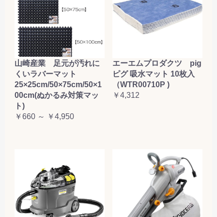
山崎産業 足元が汚れに
エーエムプロダクツ pig
くいラバーマット
ピグ 吸水マット 10枚入
25×25cm/50×75cm/50×1
（WTR00710P )
00cm(ぬかるみ対策マッ
￥4,312
ト)
￥660 ～ ￥4,950