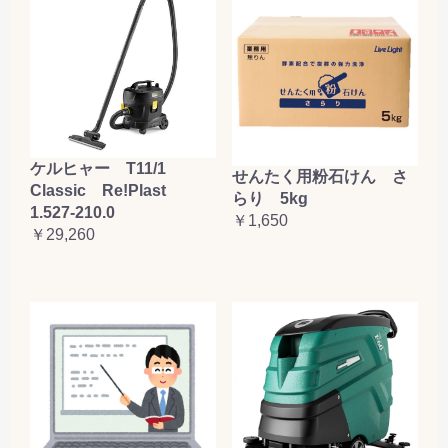
ケルヒャー T11/1
せんたく用粉石けん さ
Classic Re!Plast
らり 5kg
1.527-210.0
￥1,650
￥29,260