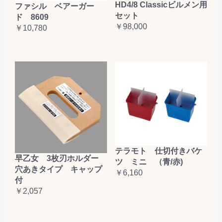
HD4/8 Classicビルメン用
ファシル ベアーガー
セット
ド 8609
￥98,000
￥10,780
テラモト 仕切付きバケ
早乙女 3枚刃ホルダー
ツ ミニ （青/赤)
穴あきタイプ キャップ
￥6,160
付
￥2,057