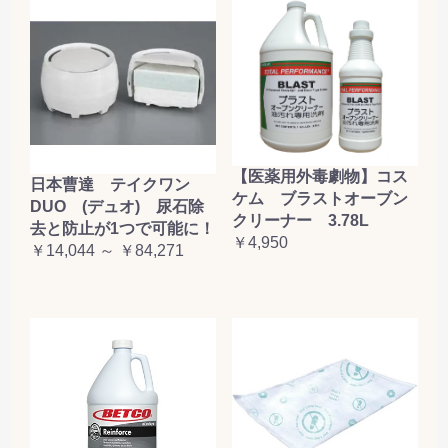
【医薬用外毒劇物】コス
日本曹達 テイクワン
ケム ブラストオーブン
DUO (デュオ) 尿石除
クリーナー 3.78L
去と防止が1つで可能に！
￥4,950
￥14,044 ～ ￥84,271