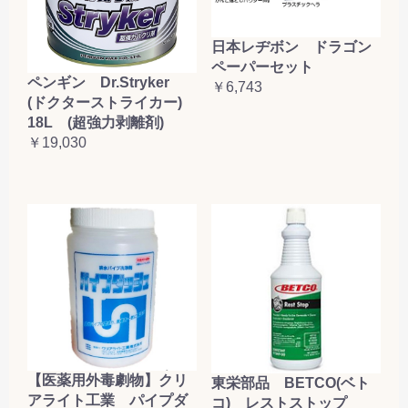
日本レヂボン ドラゴン
ペーパーセット
ペンギン Dr.Stryker
￥6,743
(ドクターストライカー)
18L (超強力剥離剤)
￥19,030
【医薬用外毒劇物】クリ
東栄部品 BETCO(ベト
アライト工業 パイプダ
コ) レストストップ