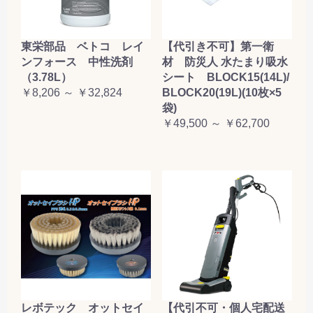
東栄部品 ベトコ レイ
【代引き不可】第一衛
ンフォース 中性洗剤
材 防災人 水たまり吸水
（3.78L）
シート BLOCK15(14L)/
￥8,206 ～ ￥32,824
BLOCK20(19L)(10枚×5
袋)
￥49,500 ～ ￥62,700
レボテック オットセイ
【代引不可・個人宅配送