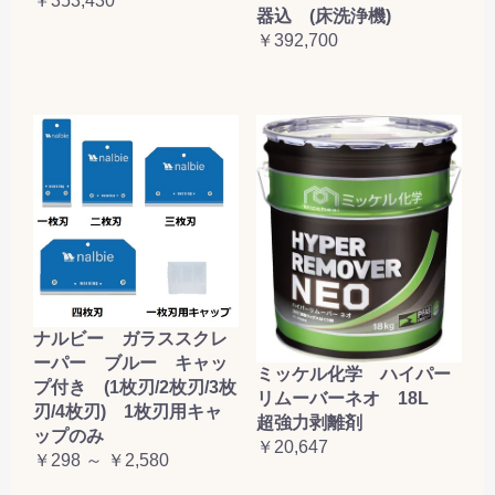
￥353,430
器込 (床洗浄機)
￥392,700
ナルビー ガラススクレ
ーパー ブルー キャッ
ミッケル化学 ハイパー
プ付き (1枚刃/2枚刃/3枚
リムーバーネオ 18L
刃/4枚刃) 1枚刃用キャ
超強力剥離剤
ップのみ
￥20,647
￥298 ～ ￥2,580