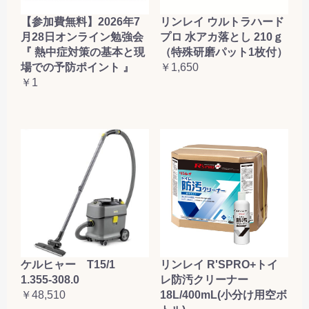
【参加費無料】2026年7
リンレイ ウルトラハード
月28日オンライン勉強会
プロ 水アカ落とし 210ｇ
『 熱中症対策の基本と現
（特殊研磨パット1枚付）
場での予防ポイント 』
￥1,650
￥1
ケルヒャー T15/1
リンレイ R'SPRO+トイ
1.355-308.0
レ防汚クリーナー
￥48,510
18L/400mL(小分け用空ボ