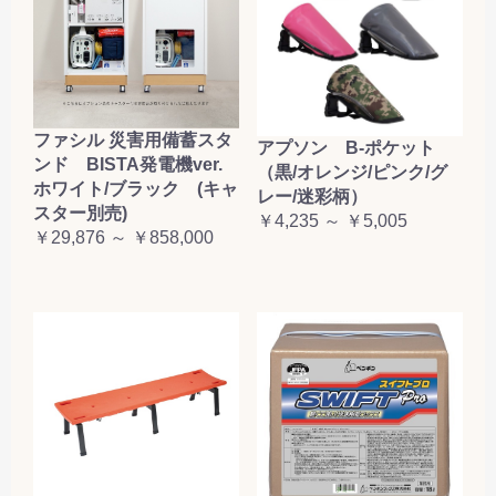
ファシル 災害用備蓄スタ
アプソン B-ポケット
ンド BISTA発電機ver.
（黒/オレンジ/ピンク/グ
ホワイト/ブラック (キャ
レー/迷彩柄）
スター別売)
￥4,235 ～ ￥5,005
￥29,876 ～ ￥858,000