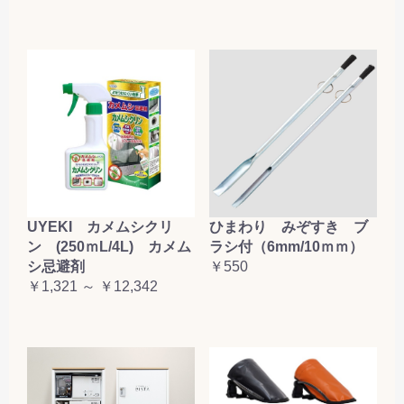
お買い物を続ける
カートへ進む
UYEKI カメムシクリ
ひまわり みぞすき ブ
ン (250ｍL/4L) カメム
ラシ付（6mm/10ｍｍ）
シ忌避剤
￥550
￥1,321 ～ ￥12,342