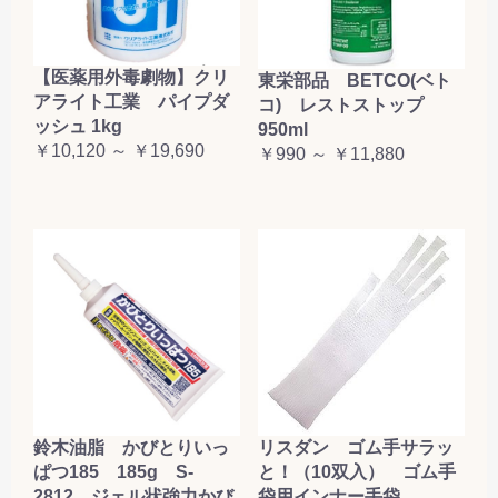
【医薬用外毒劇物】クリ
東栄部品 BETCO(ベト
アライト工業 パイプダ
コ) レストストップ
ッシュ 1kg
950ml
￥10,120 ～ ￥19,690
￥990 ～ ￥11,880
鈴木油脂 かびとりいっ
リスダン ゴム手サラッ
ぱつ185 185g S-
と！（10双入） ゴム手
2812 ジェル状強力かび
袋用インナー手袋