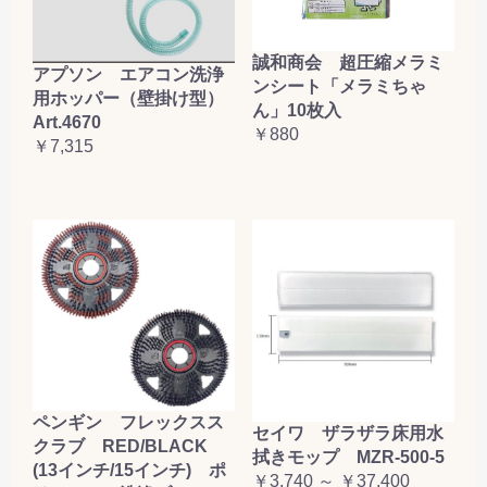
誠和商会 超圧縮メラミ
アプソン エアコン洗浄
ンシート「メラミちゃ
用ホッパー（壁掛け型）
ん」10枚入
Art.4670
￥880
￥7,315
ペンギン フレックスス
セイワ ザラザラ床用水
クラブ RED/BLACK
拭きモップ MZR-500-5
(13インチ/15インチ) ポ
￥3,740 ～ ￥37,400