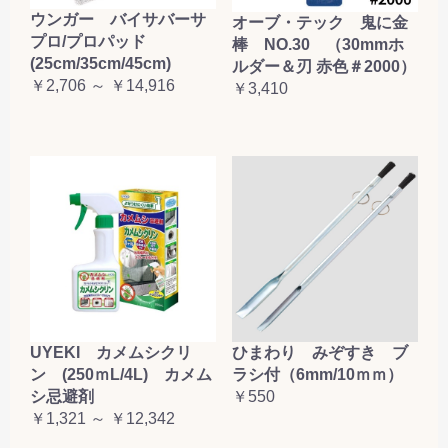
ウンガー バイサバーサ
お買い物を続ける
カートへ進む
オーブ・テック 鬼に金
プロ/プロパッド
棒 NO.30 （30mmホ
(25cm/35cm/45cm)
ルダー＆刃 赤色＃2000）
￥2,706 ～ ￥14,916
￥3,410
UYEKI カメムシクリ
ひまわり みぞすき ブ
ン (250ｍL/4L) カメム
ラシ付（6mm/10ｍｍ）
シ忌避剤
￥550
￥1,321 ～ ￥12,342