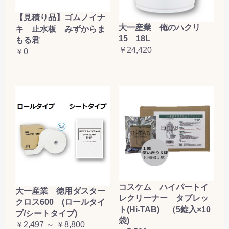
【見積り品】ゴムノイナ
大一産業 俺のハクリ
キ 止水板 みずからま
15 18L
もる君
￥24,420
￥0
コスケム ハイパートイ
大一産業 徳用ダスター
レクリーナー タブレッ
クロス600 (ロールタイ
ト(Hi-TAB) （5錠入×10
プ/シートタイプ)
袋)
￥2,497 ～ ￥8,800