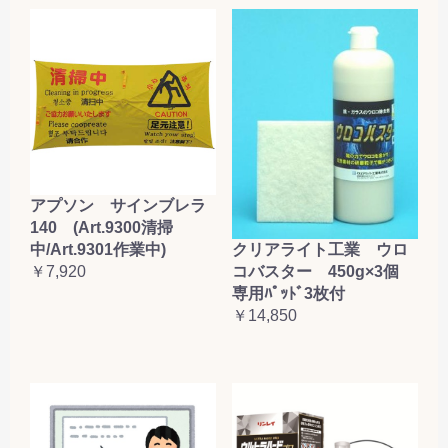
アプソン サインブレラ
140 (Art.9300清掃
クリアライト工業 ウロ
中/Art.9301作業中)
コバスター 450g×3個
￥7,920
専用ﾊﾟｯﾄﾞ3枚付
￥14,850