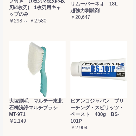
プ付き (1枚刃/2枚刃/3枚
リムーバーネオ 18L
刃/4枚刃) 1枚刃用キャ
超強力剥離剤
ップのみ
￥20,647
￥298 ～ ￥2,580
大塚刷毛 マルテー東北
ビアンコジャパン ブリ
石橋洗浄マルチブラシ
ーチング・スピリッツ・
MT-971
ペースト 400g BS-
￥2,149
101P
￥2,904