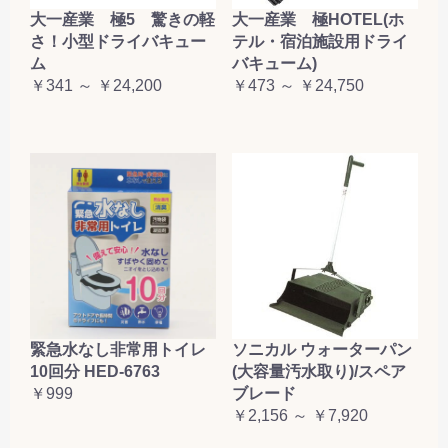
大一産業 極5 驚きの軽
大一産業 極HOTEL(ホ
さ！小型ドライバキュー
テル・宿泊施設用ドライ
ム
バキューム)
￥341 ～ ￥24,200
￥473 ～ ￥24,750
緊急水なし非常用トイレ
ソニカル ウォーターパン
10回分 HED-6763
(大容量汚水取り)/スペア
￥999
ブレード
￥2,156 ～ ￥7,920