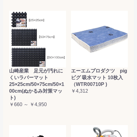
山崎産業 足元が汚れに
エーエムプロダクツ pig
くいラバーマット
ピグ 吸水マット 10枚入
25×25cm/50×75cm/50×1
（WTR00710P )
00cm(ぬかるみ対策マッ
￥4,312
ト)
￥660 ～ ￥4,950