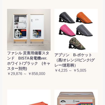
ファシル 災害用備蓄スタ
アプソン B-ポケット
ンド BISTA発電機ver.
（黒/オレンジ/ピンク/グ
ホワイト/ブラック (キャ
レー/迷彩柄）
スター別売)
￥4,235 ～ ￥5,005
￥29,876 ～ ￥858,000