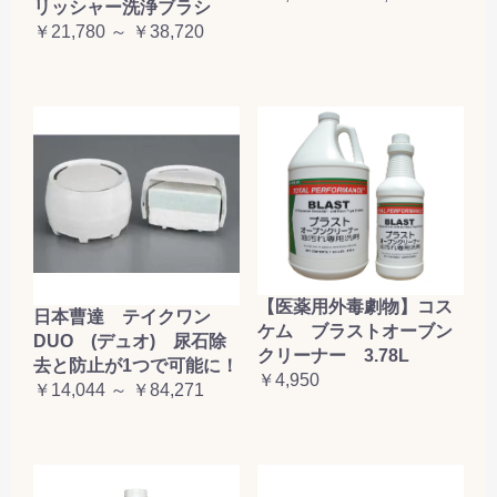
リッシャー洗浄ブラシ
￥21,780 ～ ￥38,720
【医薬用外毒劇物】コス
日本曹達 テイクワン
ケム ブラストオーブン
DUO (デュオ) 尿石除
クリーナー 3.78L
去と防止が1つで可能に！
￥4,950
￥14,044 ～ ￥84,271