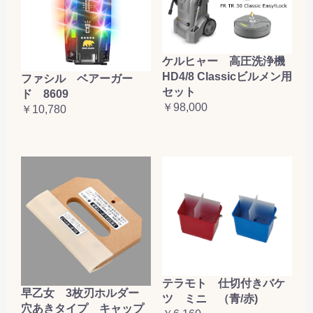
ケルヒャー 高圧洗浄機
HD4/8 Classicビルメン用
ファシル ベアーガー
セット
ド 8609
￥98,000
￥10,780
テラモト 仕切付きバケ
早乙女 3枚刃ホルダー
ツ ミニ （青/赤)
穴あきタイプ キャップ