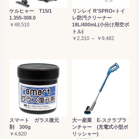
ケルヒャー T15/1
リンレイ R'SPRO+トイ
1.355-308.0
レ防汚クリーナー
￥48,510
18L/400mL(小分け用空ボ
トル)
￥2,310 ～ ￥9,482
大一産業 E-スクラブラ
スマート ガラス復元
ンチャー (充電式小型ポ
剤 300g
リッシャー)
￥4,620