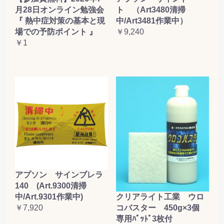
月28日オンライン勉強会
ト （Art3480清掃
『 熱中症対策の基本と現
中/Art3481作業中）
場での予防ポイント 』
￥9,240
￥1
アプソン サインブレラ
140 (Art.9300清掃
クリアライト工業 ウロ
中/Art.9301作業中)
コバスター 450g×3個
￥7,920
専用ﾊﾟｯﾄﾞ3枚付