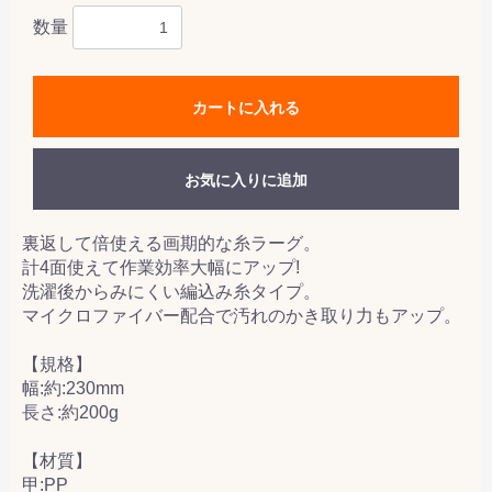
数量
カートに入れる
お気に入りに追加
裏返して倍使える画期的な糸ラーグ。
計4面使えて作業効率大幅にアップ!
洗濯後からみにくい編込み糸タイプ。
マイクロファイバー配合で汚れのかき取り力もアップ。
【規格】
幅:約:230mm
長さ:約200g
【材質】
甲:PP