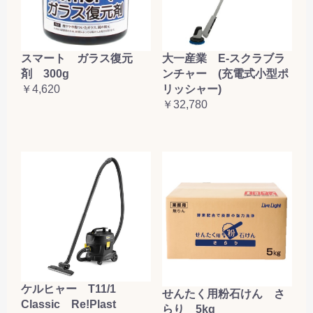
大一産業 E-スクラブラ
スマート ガラス復元
ンチャー (充電式小型ポ
剤 300g
リッシャー)
￥4,620
￥32,780
ケルヒャー T11/1
せんたく用粉石けん さ
Classic Re!Plast
らり 5kg