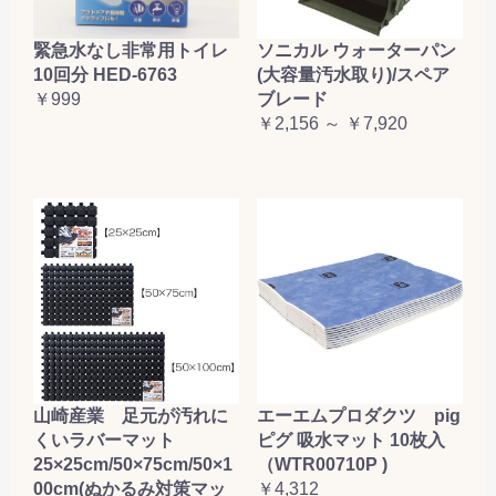
緊急水なし非常用トイレ
ソニカル ウォーターパン
10回分 HED-6763
(大容量汚水取り)/スペア
￥999
ブレード
￥2,156 ～ ￥7,920
山崎産業 足元が汚れに
エーエムプロダクツ pig
くいラバーマット
ピグ 吸水マット 10枚入
25×25cm/50×75cm/50×1
（WTR00710P )
00cm(ぬかるみ対策マッ
￥4,312