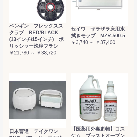
ペンギン フレックスス
セイワ ザラザラ床用水
クラブ RED/BLACK
拭きモップ MZR-500-5
(13インチ/15インチ) ポ
￥3,740 ～ ￥37,400
リッシャー洗浄ブラシ
￥21,780 ～ ￥38,720
【医薬用外毒劇物】コス
日本曹達 テイクワン
ケム ブラストオーブン