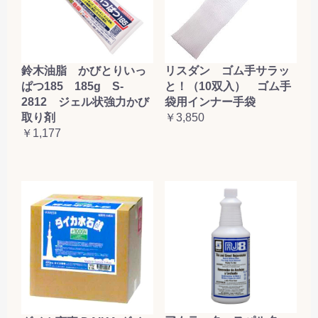
鈴木油脂 かびとりいっ
リスダン ゴム手サラッ
ぱつ185 185g S-
と！（10双入） ゴム手
2812 ジェル状強力かび
袋用インナー手袋
取り剤
￥3,850
￥1,177