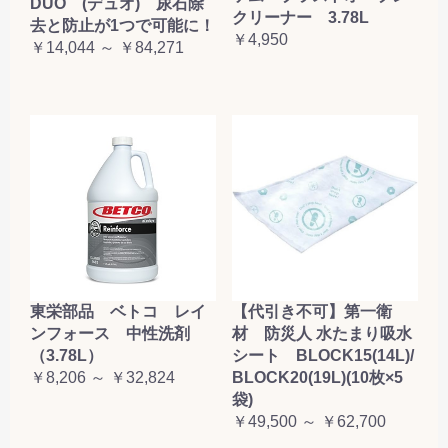
DUO (デュオ) 尿石除
クリーナー 3.78L
去と防止が1つで可能に！
￥4,950
￥14,044 ～ ￥84,271
東栄部品 ベトコ レイ
【代引き不可】第一衛
ンフォース 中性洗剤
材 防災人 水たまり吸水
（3.78L）
シート BLOCK15(14L)/
￥8,206 ～ ￥32,824
BLOCK20(19L)(10枚×5
袋)
￥49,500 ～ ￥62,700