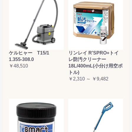
ケルヒャー T15/1
リンレイ R'SPRO+トイ
1.355-308.0
レ防汚クリーナー
￥48,510
18L/400mL(小分け用空ボ
トル)
￥2,310 ～ ￥9,482