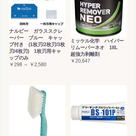
ナルビー ガラススクレ
ーパー ブルー キャッ
ミッケル化学 ハイパー
プ付き (1枚刃/2枚刃/3枚
リムーバーネオ 18L
刃/4枚刃) 1枚刃用キャ
超強力剥離剤
ップのみ
￥20,647
￥298 ～ ￥2,580