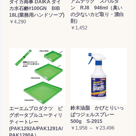
アムテック スパルタ
ダイカ商事 DAIKA ダイ
ン RJ8 946ml（臭い
カ水石鹸#100GN BIB
の少ないカビ取り・漂白
18L(業務用ハンドソープ)
剤）
￥4,290
￥1,452
鈴木油脂 かびとりいっ
エーエムプロダクツ ピ
ぱつジェルスプレー
グポータブルユーティリ
500g S-2915
ティートレー
￥1,958 ～ ￥23,496
(PAK1292A/PAK1291A/
PAK1290A）