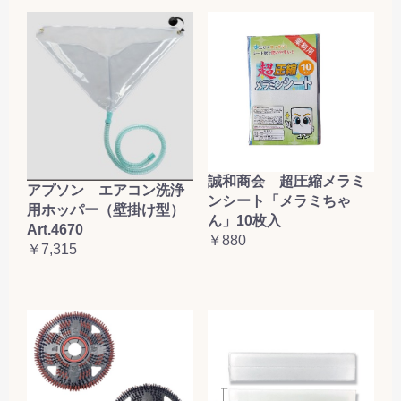
誠和商会 超圧縮メラミ
アプソン エアコン洗浄
ンシート「メラミちゃ
用ホッパー（壁掛け型）
ん」10枚入
Art.4670
￥880
￥7,315