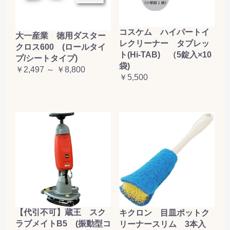
コスケム ハイパートイ
大一産業 徳用ダスター
レクリーナー タブレッ
クロス600 (ロールタイ
ト(Hi-TAB) （5錠入×10
プ/シートタイプ)
袋)
￥2,497 ～ ￥8,800
￥5,500
【代引不可】蔵王 スク
キクロン 目皿ポットク
ラブメイトB5 (振動型コ
リーナースリム 3本入