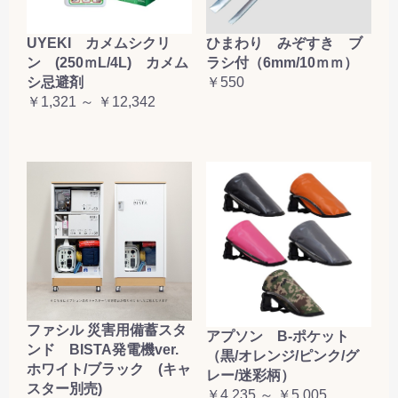
お買い物を続ける
カートへ進む
UYEKI カメムシクリ
ひまわり みぞすき ブ
ン (250ｍL/4L) カメム
ラシ付（6mm/10ｍｍ）
シ忌避剤
￥550
￥1,321 ～ ￥12,342
ファシル 災害用備蓄スタ
アプソン B-ポケット
ンド BISTA発電機ver.
（黒/オレンジ/ピンク/グ
ホワイト/ブラック (キャ
レー/迷彩柄）
スター別売)
￥4,235 ～ ￥5,005