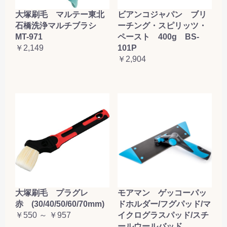
大塚刷毛 マルテー東北
ビアンコジャパン ブリ
石橋洗浄マルチブラシ
ーチング・スピリッツ・
MT-971
ペースト 400g BS-
￥2,149
101P
￥2,904
大塚刷毛 プラグレ
モアマン ゲッコーパッ
赤 (30/40/50/60/70mm)
ドホルダー/フグパッド/マ
￥550 ～ ￥957
イクログラスパッド/スチ
ールウールバッド