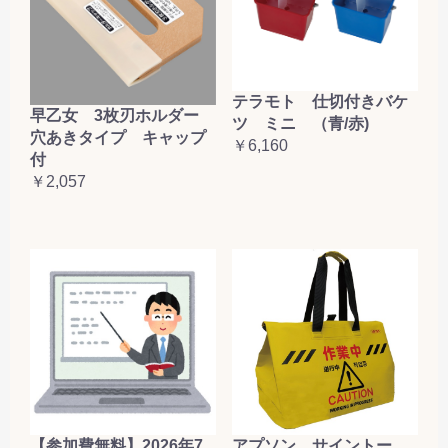
テラモト 仕切付きバケ
早乙女 3枚刃ホルダー
ツ ミニ （青/赤)
穴あきタイプ キャップ
￥6,160
付
￥2,057
【参加費無料】2026年7
アプソン サイントー