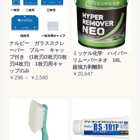
ナルビー ガラススクレ
ーパー ブルー キャッ
ミッケル化学 ハイパー
プ付き (1枚刃/2枚刃/3枚
リムーバーネオ 18L
刃/4枚刃) 1枚刃用キャ
超強力剥離剤
ップのみ
￥20,647
￥298 ～ ￥2,580