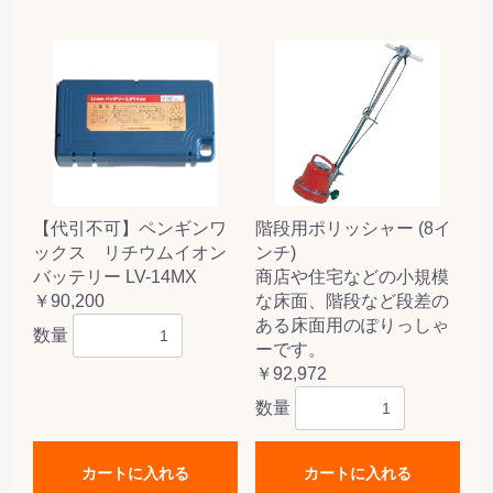
【代引不可】ペンギンワ
階段用ポリッシャー (8イ
ックス リチウムイオン
ンチ)
バッテリー LV-14MX
商店や住宅などの小規模
￥90,200
な床面、階段など段差の
ある床面用のぽりっしゃ
数量
ーです。
￥92,972
数量
カートに入れる
カートに入れる