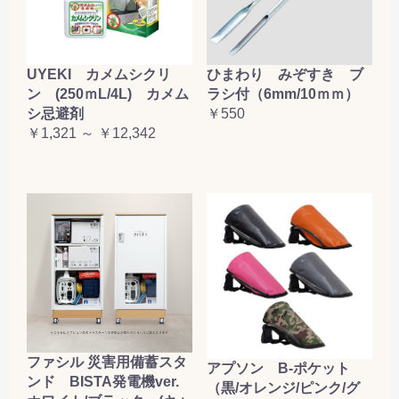
UYEKI カメムシクリ
ひまわり みぞすき ブ
ン (250ｍL/4L) カメム
ラシ付（6mm/10ｍｍ）
シ忌避剤
￥550
￥1,321 ～ ￥12,342
ファシル 災害用備蓄スタ
アプソン B-ポケット
ンド BISTA発電機ver.
（黒/オレンジ/ピンク/グ