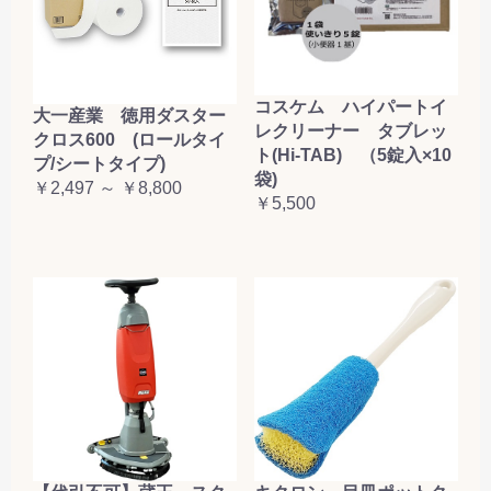
コスケム ハイパートイ
大一産業 徳用ダスター
レクリーナー タブレッ
クロス600 (ロールタイ
ト(Hi-TAB) （5錠入×10
プ/シートタイプ)
袋)
￥2,497 ～ ￥8,800
￥5,500