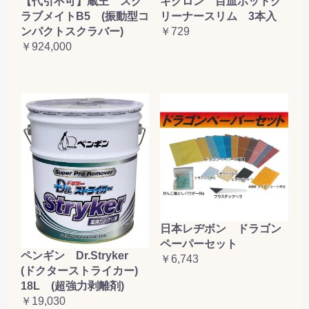
【代引不可】蔵王 スク
キクロン 目皿ポットク
ラブメイトB5 (振動型コ
リーナースリム 3本入
ンパクトスクラバー)
￥729
￥924,000
日本レヂボン ドラゴン
ペーパーセット
ペンギン Dr.Stryker
￥6,743
(ドクターストライカー)
18L (超強力剥離剤)
￥19,030