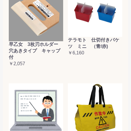
テラモト 仕切付きバケ
早乙女 3枚刃ホルダー
ツ ミニ （青/赤)
穴あきタイプ キャップ
￥6,160
付
￥2,057