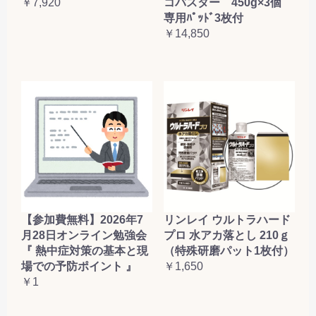
コバスター 450g×3個
￥7,920
専用ﾊﾟｯﾄﾞ3枚付
￥14,850
【参加費無料】2026年7
リンレイ ウルトラハード
月28日オンライン勉強会
プロ 水アカ落とし 210ｇ
『 熱中症対策の基本と現
（特殊研磨パット1枚付）
場での予防ポイント 』
￥1,650
￥1