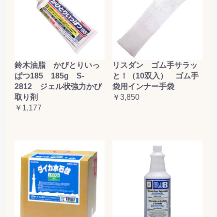
鈴木油脂 かびとりいっ
リスダン ゴム手サラッ
ぱつ185 185g S-
と！（10双入） ゴム手
2812 ジェル状強力かび
袋用インナー手袋
取り剤
￥3,850
￥1,177