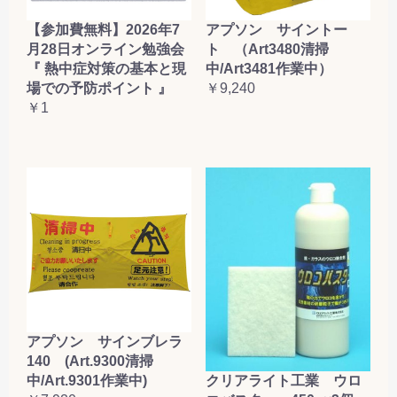
【参加費無料】2026年7
アプソン サイントー
月28日オンライン勉強会
ト （Art3480清掃
『 熱中症対策の基本と現
中/Art3481作業中）
場での予防ポイント 』
￥9,240
￥1
アプソン サインブレラ
140 (Art.9300清掃
クリアライト工業 ウロ
中/Art.9301作業中)