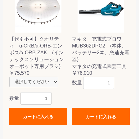
【代引不可】クオリテ
マキタ 充電式ブロワ
ィ α-ORB/α-ORB-エン
MUB362DPG2 (本体、
ボス/α-ORB-ZAK (イン
バッテリー2本、急速充電
テックスソリューション
器)
オーボット専用ブラシ)
マキタの充電式園芸工具
￥75,570
￥76,010
数量
数量
カートに入れる
カートに入れる