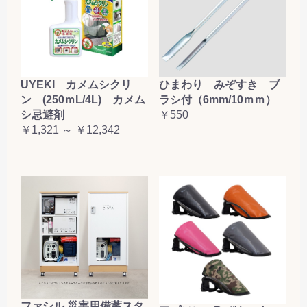
UYEKI カメムシクリ
ひまわり みぞすき ブ
ン (250ｍL/4L) カメム
ラシ付（6mm/10ｍｍ）
シ忌避剤
￥550
￥1,321 ～ ￥12,342
ファシル 災害用備蓄スタ