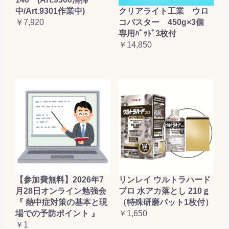
クリアライト工業 ウロ
中/Art.9301作業中)
コバスター 450g×3個
￥7,920
専用ﾊﾟｯﾄﾞ3枚付
￥14,850
お買い物を続ける
カートへ進む
【参加費無料】2026年7
リンレイ ウルトラハード
月28日オンライン勉強会
プロ 水アカ落とし 210ｇ
『 熱中症対策の基本と現
（特殊研磨パット1枚付）
場での予防ポイント 』
￥1,650
￥1