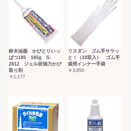
鈴木油脂 かびとりいっ
リスダン ゴム手サラッ
ぱつ185 185g S-
と！（10双入） ゴム手
2812 ジェル状強力かび
袋用インナー手袋
取り剤
￥3,850
￥1,177