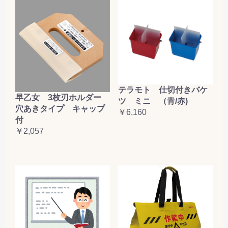
テラモト 仕切付きバケ
早乙女 3枚刃ホルダー
ツ ミニ （青/赤)
穴あきタイプ キャップ
￥6,160
付
￥2,057