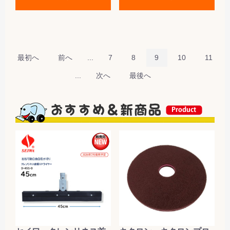
最初へ
前へ
...
7
8
9
10
11
...
次へ
最後へ