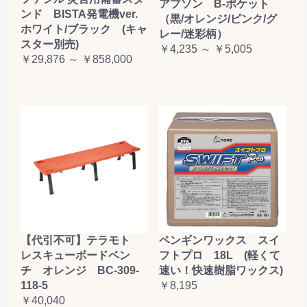
アプソン B-ポケット
ンド BISTA発電機ver.
（黒/オレンジ/ピンク/グ
ホワイト/ブラック (キャ
レー/迷彩柄）
スター別売)
￥4,235 ～ ￥5,005
￥29,876 ～ ￥858,000
【代引不可】テラモト
ペンギンワックス スイ
レスキューボードベン
フトプロ 18L (軽くて
チ オレンジ BC-309-
速い！快速樹脂ワックス)
118-5
￥8,195
￥40,040