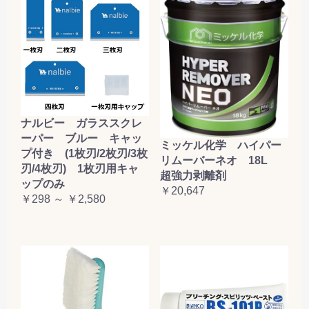
ナルビー ガラススクレ
ーパー ブルー キャッ
ミッケル化学 ハイパー
プ付き (1枚刃/2枚刃/3枚
リムーバーネオ 18L
刃/4枚刃) 1枚刃用キャ
超強力剥離剤
ップのみ
￥20,647
￥298 ～ ￥2,580