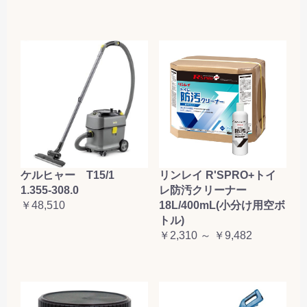
ケルヒャー T15/1
リンレイ R'SPRO+トイ
1.355-308.0
レ防汚クリーナー
￥48,510
18L/400mL(小分け用空ボ
トル)
￥2,310 ～ ￥9,482