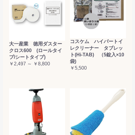
コスケム ハイパートイ
大一産業 徳用ダスター
レクリーナー タブレッ
クロス600 (ロールタイ
ト(Hi-TAB) （5錠入×10
プ/シートタイプ)
袋)
￥2,497 ～ ￥8,800
￥5,500