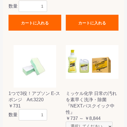
数量
カートに入れる
カートに入れる
1つで3役！アプソン E-ス
ミッケル化学 日常の汚れ
ポンジ Art.3220
を素早く洗浄・除菌
￥731
『NEXTバスクイック中
性』
数量
￥737 ～ ￥8,844