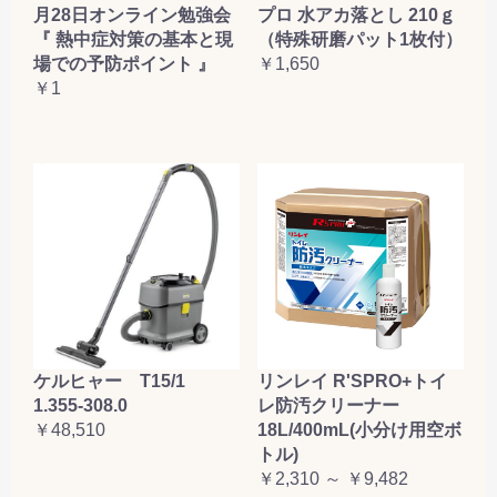
月28日オンライン勉強会
プロ 水アカ落とし 210ｇ
お買い物を続ける
カートへ進む
『 熱中症対策の基本と現
（特殊研磨パット1枚付）
場での予防ポイント 』
￥1,650
￥1
ケルヒャー T15/1
リンレイ R'SPRO+トイ
1.355-308.0
レ防汚クリーナー
￥48,510
18L/400mL(小分け用空ボ
トル)
￥2,310 ～ ￥9,482