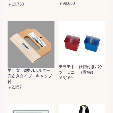
￥98,000
￥10,780
テラモト 仕切付きバケ
早乙女 3枚刃ホルダー
ツ ミニ （青/赤)
穴あきタイプ キャップ
￥6,160
付
￥2,057