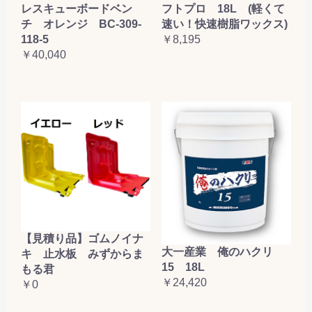
レスキューボードベン
フトプロ 18L (軽くて
チ オレンジ BC-309-
速い！快速樹脂ワックス)
118-5
￥8,195
￥40,040
【見積り品】ゴムノイナ
大一産業 俺のハクリ
キ 止水板 みずからま
15 18L
もる君
￥24,420
￥0