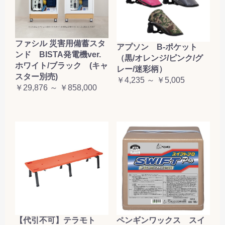
ファシル 災害用備蓄スタ
アプソン B-ポケット
ンド BISTA発電機ver.
（黒/オレンジ/ピンク/グ
ホワイト/ブラック (キャ
レー/迷彩柄）
スター別売)
￥4,235 ～ ￥5,005
￥29,876 ～ ￥858,000
【代引不可】テラモト
ペンギンワックス スイ