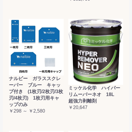
ナルビー ガラススクレ
ーパー ブルー キャッ
ミッケル化学 ハイパー
プ付き (1枚刃/2枚刃/3枚
リムーバーネオ 18L
刃/4枚刃) 1枚刃用キャ
超強力剥離剤
ップのみ
￥20,647
￥298 ～ ￥2,580