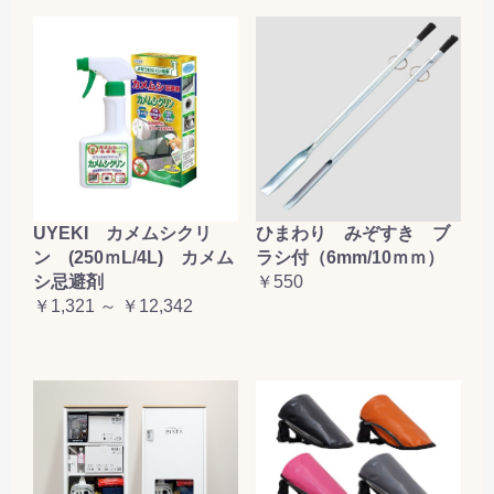
UYEKI カメムシクリ
ひまわり みぞすき ブ
ン (250ｍL/4L) カメム
ラシ付（6mm/10ｍｍ）
シ忌避剤
￥550
￥1,321 ～ ￥12,342