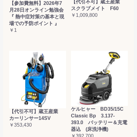
【代引不可】蔵王産業
【参加費無料】2026年7
スクラブメイト F60
月28日オンライン勉強会
￥1,009,800
『 熱中症対策の基本と現
場での予防ポイント 』
￥1
ケルヒャー BD35/15C
【代引不可】蔵王産業
Classic Bp 3.137-
カーリンサー14SV
393.0 バッテリー＆充電
￥353,430
器込 (床洗浄機)
￥392,700