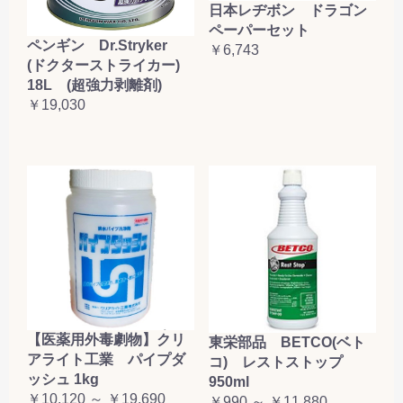
日本レヂボン ドラゴン
ペーパーセット
ペンギン Dr.Stryker
￥6,743
(ドクターストライカー)
18L (超強力剥離剤)
￥19,030
【医薬用外毒劇物】クリ
東栄部品 BETCO(ベト
アライト工業 パイプダ
コ) レストストップ
ッシュ 1kg
950ml
￥10,120 ～ ￥19,690
￥990 ～ ￥11,880