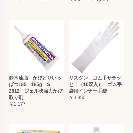
鈴木油脂 かびとりいっ
リスダン ゴム手サラッ
ぱつ185 185g S-
と！（10双入） ゴム手
2812 ジェル状強力かび
袋用インナー手袋
取り剤
￥3,850
￥1,177