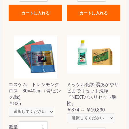
カートに入れる
カートに入れる
コスケム トレシモンク
ミッケル化学 湯あかやサ
ロス 30×40cm（青/ピン
ビまでリセット洗浄
ク/緑)
『NEXTバスリセット酸
￥825
性』
￥874 ～ ￥10,890
数量