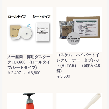
コスケム ハイパートイ
大一産業 徳用ダスター
レクリーナー タブレッ
クロス600 (ロールタイ
ト(Hi-TAB) （5錠入×10
プ/シートタイプ)
袋)
￥2,497 ～ ￥8,800
￥5,500