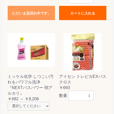
ただいま品切れ中です。
カートに入れる
ミッケル化学 しつこい汚
アイセン トレピカEXバス
れをパワフル洗浄
クロス
『NEXTバスパワー 弱ア
￥693
ルカリ』
数量
￥682 ～ ￥8,206